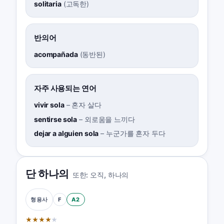
solitaria
(
고독한
)
반의어
acompañada
(
동반된
)
자주 사용되는 연어
vivir sola
–
혼자 살다
sentirse sola
–
외로움을 느끼다
dejar a alguien sola
–
누군가를 혼자 두다
단 하나의
또한:
오직
,
하나의
F
A2
형용사
★
★
★
★
★