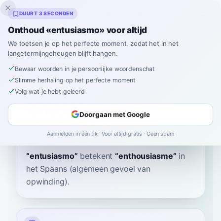
Inklingo
DUURT 3 SECONDEN
Onthoud «entusiasmo» voor altijd
We toetsen je op het perfecte moment, zodat het in het
langetermijngeheugen blijft hangen.
Woordenboek
Bewaar woorden in je persoonlijke woordenschat
Slimme herhaling op het perfecte moment
Home
›
Spaans
›
Woordenboek
›
entusiasmo
Volg wat je hebt geleerd
entusiasmo
Doorgaan met Google
en-too-see-AHZ-moh
entuˈsjázmo
Aanmelden in één tik · Voor altijd gratis · Geen spam
“
entusiasmo
”
betekent
“
enthousiasme
”
in
het Spaans
(algemeen gevoel van
opwinding).