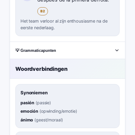
B2
Het team verloor al zijn enthousiasme na de
eerste nederlaag.
💡 Grammaticapunten
Woordverbindingen
Synoniemen
pasión
(
passie
)
emoción
(
opwinding/emotie
)
ánimo
(
geest/moraal
)