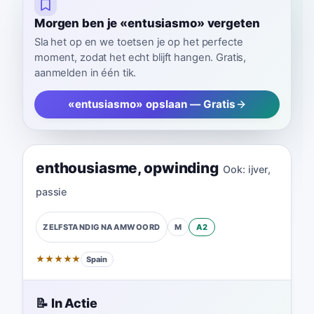
Morgen ben je «entusiasmo» vergeten
Sla het op en we toetsen je op het perfecte
moment, zodat het echt blijft hangen. Gratis,
aanmelden in één tik.
«entusiasmo» opslaan — Gratis
enthousiasme
,
opwinding
Ook:
ijver
,
passie
M
A2
ZELFSTANDIG NAAMWOORD
★
★
★
★
★
Spain
📝 In Actie