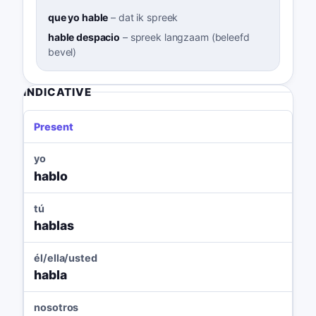
que yo hable
–
dat ik spreek
hable despacio
–
spreek langzaam (beleefd
bevel)
INDICATIVE
Present
yo
hablo
tú
hablas
él/ella/usted
habla
nosotros