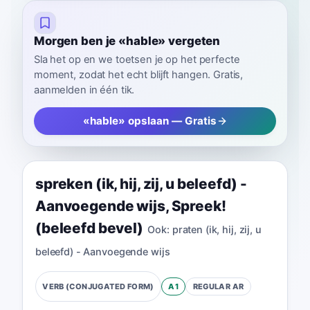
Morgen ben je «hable» vergeten
Sla het op en we toetsen je op het perfecte
moment, zodat het echt blijft hangen. Gratis,
aanmelden in één tik.
«hable» opslaan — Gratis
spreken (ik, hij, zij, u beleefd) -
Aanvoegende wijs
,
Spreek!
(beleefd bevel)
Ook:
praten (ik, hij, zij, u
beleefd) - Aanvoegende wijs
A1
REGULAR
AR
VERB (CONJUGATED FORM)