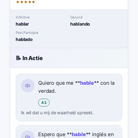
★
★
★
★
★
Infinitive
Gerund
hablar
hablando
Past Participle
hablado
📝 In Actie
Quiero que me **
hable
** con la
verdad.
A2
Ik wil dat u mij de waarheid spreekt.
Espero que **
hable
** inglés en