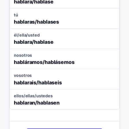
hablara/hablase
tú
hablaras/hablases
él/ella/usted
hablara/hablase
nosotros
habláramos/hablásemos
vosotros
hablarais/hablaseis
ellos/ellas/ustedes
hablaran/hablasen