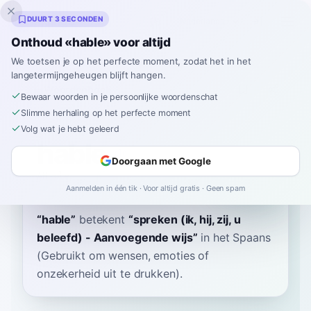
Inklingo
DUURT 3 SECONDEN
Onthoud «hable» voor altijd
We toetsen je op het perfecte moment, zodat het in het
langetermijngeheugen blijft hangen.
Woordenboek
Bewaar woorden in je persoonlijke woordenschat
Slimme herhaling op het perfecte moment
Home
›
Spaans
›
Woordenboek
›
hable
Volg wat je hebt geleerd
hable
Doorgaan met Google
AH-bleh
ˈa.βle
Aanmelden in één tik · Voor altijd gratis · Geen spam
“
hable
”
betekent
“
spreken (ik, hij, zij, u
beleefd) - Aanvoegende wijs
”
in het Spaans
(Gebruikt om wensen, emoties of
onzekerheid uit te drukken).