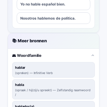
Yo no hable español bien.
Nosotros hablemos de política.
📚 Meer bronnen
👥 Woordfamilie
hablar
(
spreken
)
—
Infinitive Verb
habla
(
spraak / hij/zij/u spreekt
)
—
Zelfstandig naamwoord
/
hablador(a)