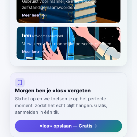
Gebruikt vóór mannelijke meervoudige
zelfstandige naamwoorden
Meer leren →
hen
A2
Voornaamwoord
Verwijzend naar mannelijke personen of zaken
Meer leren →
Morgen ben je «los» vergeten
Sla het op en we toetsen je op het perfecte
moment, zodat het echt blijft hangen. Gratis,
aanmelden in één tik.
«los» opslaan — Gratis