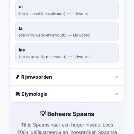
el
(
de (mannelijk enkelvoud)
)
—
Lidwoord
la
(
de (vrouwelijk enkelvoud)
)
—
Lidwoord
las
(
de (vrouwelijk meervoud)
)
—
Lidwoord
🎵 Rijmwoorden
📚 Etymologie
💡 Beheers Spaans
Til je Spaans naar een hoger niveau. Lees
200+ geïllustreerde en ingesproken Spaanse