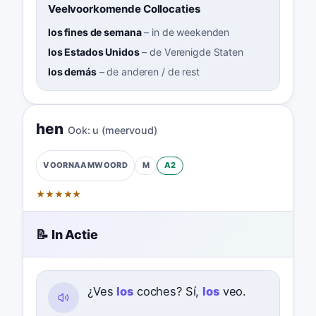
Veelvoorkomende Collocaties
los fines de semana
–
in de weekenden
los Estados Unidos
–
de Verenigde Staten
los demás
–
de anderen / de rest
hen
Ook:
u (meervoud)
M
A2
VOORNAAMWOORD
★
★
★
★
★
📝 In Actie
¿Ves
los
coches? Sí,
los
veo.