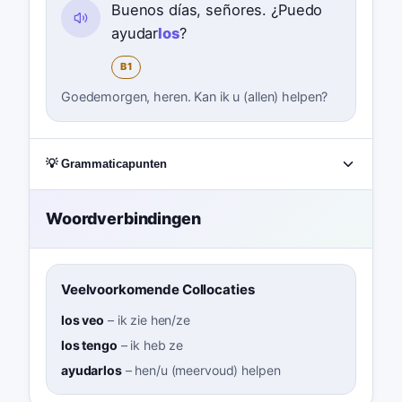
Buenos días, señores. ¿Puedo
ayudar
los
?
B1
Goedemorgen, heren. Kan ik u (allen) helpen?
💡 Grammaticapunten
Woordverbindingen
Veelvoorkomende Collocaties
los veo
–
ik zie hen/ze
los tengo
–
ik heb ze
ayudarlos
–
hen/u (meervoud) helpen