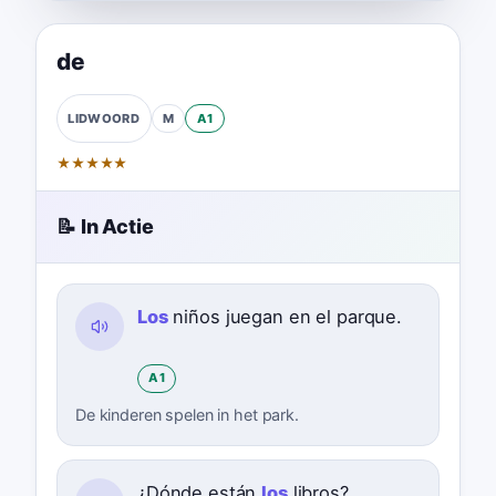
de
M
A1
LIDWOORD
★
★
★
★
★
📝 In Actie
Los
niños juegan en el parque.
A1
De kinderen spelen in het park.
¿Dónde están
los
libros?