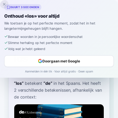
Inklingo
DUURT 3 SECONDEN
Onthoud «los» voor altijd
We toetsen je op het perfecte moment, zodat het in het
langetermijngeheugen blijft hangen.
Woordenboek
Bewaar woorden in je persoonlijke woordenschat
Slimme herhaling op het perfecte moment
Home
›
Spaans
›
Woordenboek
›
los
Volg wat je hebt geleerd
los
Doorgaan met Google
lohs
los
Aanmelden in één tik · Voor altijd gratis · Geen spam
“
los
”
betekent
“
de
”
in het Spaans
. Het heeft
2 verschillende betekenissen, afhankelijk van
de context:
de
A1
Lidwoord