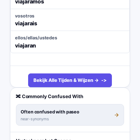
viajáramos
vosotros
viajarais
ellos/ellas/ustedes
viajaran
Bekijk Alle Tijden & Wijzen →
🔀 Commonly Confused With
Often confused with paseo
near-synonyms