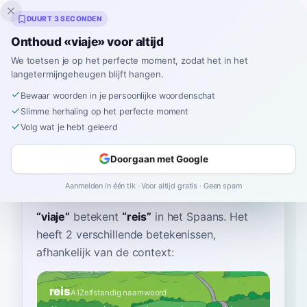
Inklingo
DUURT 3 SECONDEN
Onthoud «viaje» voor altijd
We toetsen je op het perfecte moment, zodat het in het
langetermijngeheugen blijft hangen.
Woordenboek
Bewaar woorden in je persoonlijke woordenschat
Slimme herhaling op het perfecte moment
Home
›
Spaans
›
Woordenboek
›
viaje
Volg wat je hebt geleerd
viaje
Doorgaan met Google
bya-heh
ˈbjaxe
Aanmelden in één tik · Voor altijd gratis · Geen spam
“
viaje
”
betekent
“
reis
”
in het Spaans
. Het
heeft 2 verschillende betekenissen,
afhankelijk van de context:
reis
A1
Zelfstandig naamwoord