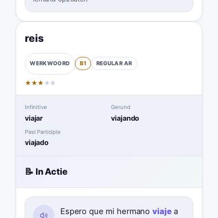
reis
B1
REGULAR
AR
WERKWOORD
★
★
★
★
★
Infinitive
Gerund
viajar
viajando
Past Participle
viajado
📝 In Actie
Espero que mi hermano
viaje
a