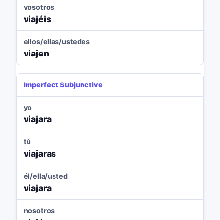
vosotros
viajéis
ellos/ellas/ustedes
viajen
Imperfect Subjunctive
yo
viajara
tú
viajaras
él/ella/usted
viajara
nosotros