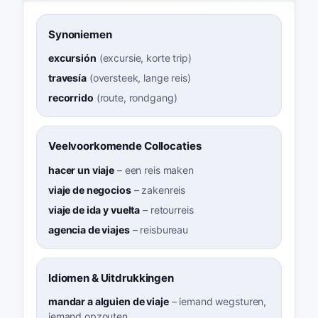
Synoniemen
excursión
(
excursie, korte trip
)
travesía
(
oversteek, lange reis
)
recorrido
(
route, rondgang
)
Veelvoorkomende Collocaties
hacer un viaje
–
een reis maken
viaje de negocios
–
zakenreis
viaje de ida y vuelta
–
retourreis
agencia de viajes
–
reisbureau
Idiomen & Uitdrukkingen
mandar a alguien de viaje
–
iemand wegsturen,
iemand opzouten