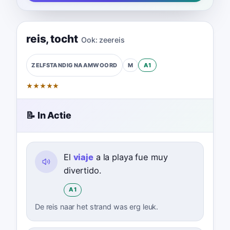
reis
,
tocht
Ook:
zeereis
M
A1
ZELFSTANDIG NAAMWOORD
★
★
★
★
★
📝 In Actie
El
viaje
a la playa fue muy
divertido.
A1
De reis naar het strand was erg leuk.