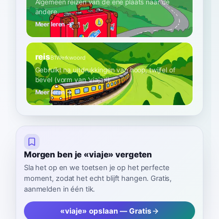
Algemeen reizen van de ene plaats naar de
andere.
Meer leren →
reis
B1
Werkwoord
Gebruikt na uitdrukkingen van hoop, twijfel of
bevel (vorm van 'viajar').
Meer leren →
Morgen ben je «viaje» vergeten
Sla het op en we toetsen je op het perfecte
moment, zodat het echt blijft hangen. Gratis,
aanmelden in één tik.
«viaje» opslaan — Gratis