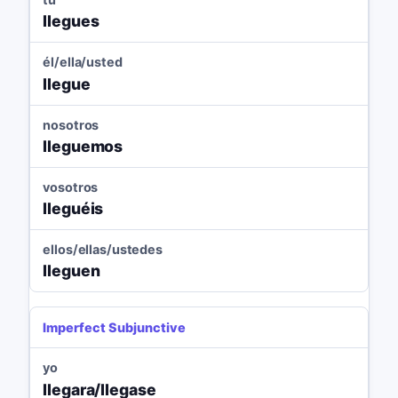
llegues
él/ella/usted
llegue
nosotros
lleguemos
vosotros
lleguéis
ellos/ellas/ustedes
lleguen
Imperfect Subjunctive
yo
llegara/llegase