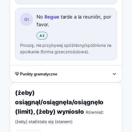
No
llegue
tarde a la reunión, por
favor.
A2
Proszę, nie przybywaj spóźniony/spóźniona na
spotkanie (forma grzecznościowa).
💡 Punkty gramatyczne
(żeby)
osiągnął/osiągnęła/osiągnęło
(limit)
,
(żeby) wyniosło
Również:
(żeby) stał/stała się (stanem)