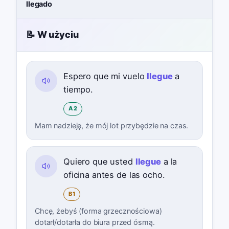
llegado
📝 W użyciu
Espero que mi vuelo
llegue
a
tiempo.
A2
Mam nadzieję, że mój lot przybędzie na czas.
Quiero que usted
llegue
a la
oficina antes de las ocho.
B1
Chcę, żebyś (forma grzecznościowa)
dotarł/dotarła do biura przed ósmą.