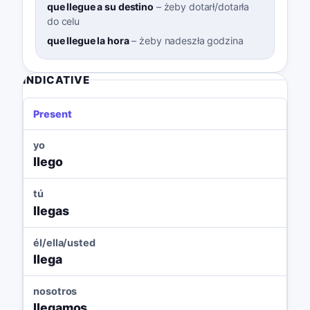
que llegue a su destino
–
żeby dotarł/dotarła
do celu
que llegue la hora
–
żeby nadeszła godzina
INDICATIVE
Present
yo
llego
tú
llegas
él/ella/usted
llega
nosotros
llegamos