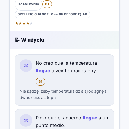
B1
CZASOWNIK
SPELLING CHANGE (G -> GU BEFORE E)
AR
★
★
★
★
★
📝 W użyciu
No creo que la temperatura
llegue
a veinte grados hoy.
B1
Nie sądzę, żeby temperatura dzisiaj osiągnęła
dwadzieścia stopni.
Pidió que el acuerdo
llegue
a un
punto medio.