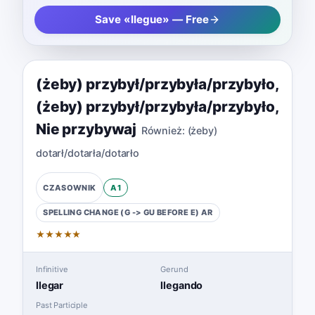
Save «llegue» — Free
(żeby) przybył/przybyła/przybyło
,
(żeby) przybył/przybyła/przybyło
,
Nie przybywaj
Również:
(żeby)
dotarł/dotarła/dotarło
A1
CZASOWNIK
SPELLING CHANGE (G -> GU BEFORE E)
AR
★
★
★
★
★
Infinitive
Gerund
llegar
llegando
Past Participle