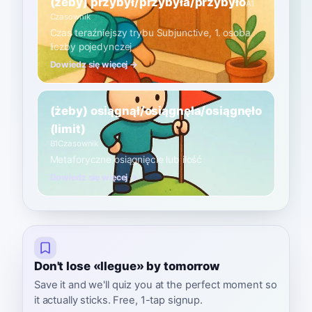
(żeby) przybył/przybyła/przybyło
A1
Czasownik
Czas teraźniejszy trybu Subjunctive, 1. osoba
liczby pojedynczej
Dowiedz się więcej →
(żeby) osiągnął/osiągnęła/osiągnęło
(limit)
B1
Czasownik
Metaforyczne osiągnięcie lub ilość
Dowiedz się więcej →
Don't lose «llegue» by tomorrow
Save it and we'll quiz you at the perfect moment so
it actually sticks. Free, 1-tap signup.