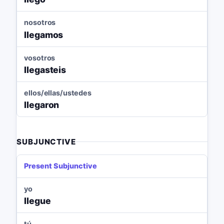
nosotros
llegamos
vosotros
llegasteis
ellos/ellas/ustedes
llegaron
SUBJUNCTIVE
Present Subjunctive
yo
llegue
tú