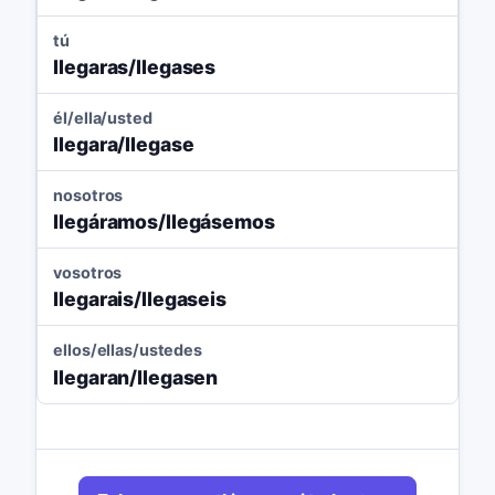
tú
llegaras/llegases
él/ella/usted
llegara/llegase
nosotros
llegáramos/llegásemos
vosotros
llegarais/llegaseis
ellos/ellas/ustedes
llegaran/llegasen