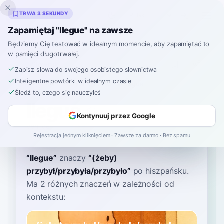
Inklingo
TRWA 3 SEKUNDY
Zapamiętaj "llegue" na zawsze
Będziemy Cię testować w idealnym momencie, aby zapamiętać to
w pamięci długotrwałej.
Słownik
Zapisz słowa do swojego osobistego słownictwa
Inteligentne powtórki w idealnym czasie
Strona główna
›
Hiszpański
›
Słownik
›
llegue
Śledź to, czego się nauczyłeś
llegue
Kontynuuj przez Google
yeh-geh
[ˈʝe.ɣe]
Rejestracja jednym kliknięciem · Zawsze za darmo · Bez spamu
“
llegue
”
znaczy
“
(żeby)
przybył/przybyła/przybyło
”
po hiszpańsku
.
Ma 2 różnych znaczeń w zależności od
kontekstu: