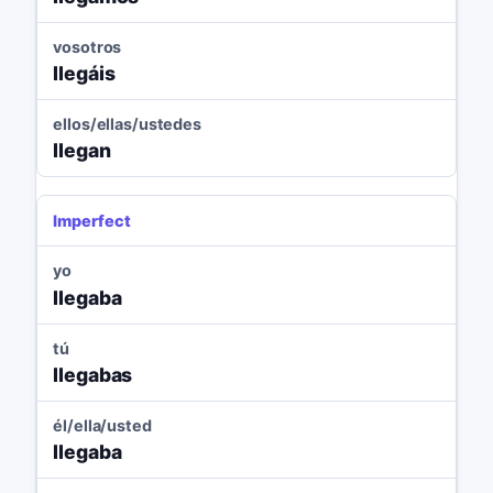
vosotros
llegáis
ellos/ellas/ustedes
llegan
Imperfect
yo
llegaba
tú
llegabas
él/ella/usted
llegaba