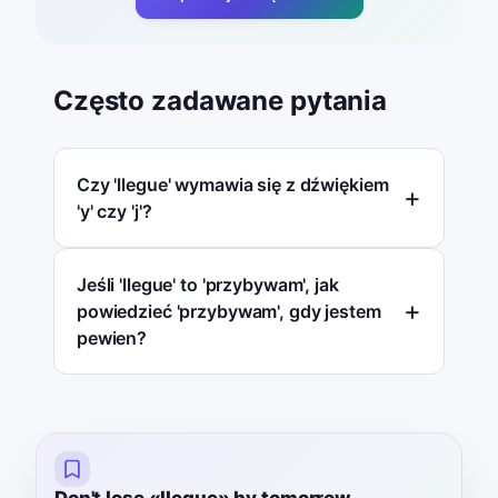
Często zadawane pytania
Czy 'llegue' wymawia się z dźwiękiem
'y' czy 'j'?
Jeśli 'llegue' to 'przybywam', jak
powiedzieć 'przybywam', gdy jestem
pewien?
Don't lose «llegue» by tomorrow