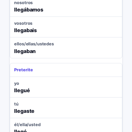
nosotros
llegábamos
vosotros
llegabais
ellos/ellas/ustedes
llegaban
Preterite
yo
llegué
tú
llegaste
él/ella/usted
llegó