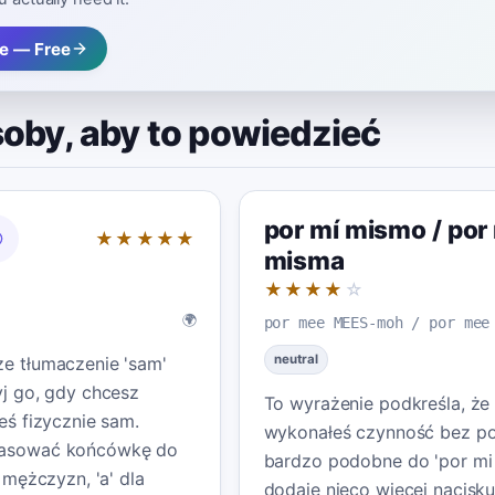
e — Free
soby, aby to powiedzieć
por mí mismo / por
★★★★★
misma
★★★★
☆
🌍
por mee MEES-moh / por mee
neutral
ze tłumaczenie 'sam'
yj go, gdy chcesz
To wyrażenie podkreśla, że
teś fizycznie sam.
wykonałeś czynność bez po
pasować końcówkę do
bardzo podobne do 'por mi 
a mężczyzn, 'a' dla
dodaje nieco więcej nacisk