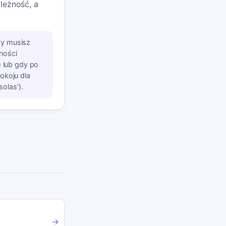
leżność, a
dy musisz
ności
) lub gdy po
okoju dla
solas').
→