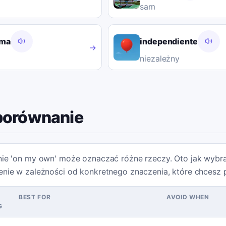
sam
sma
independiente
→
niezależny
porównanie
nie 'on my own' może oznaczać różne rzeczy. Oto jak wybr
enie w zależności od konkretnego znaczenia, które chcesz 
BEST FOR
AVOID WHEN
G