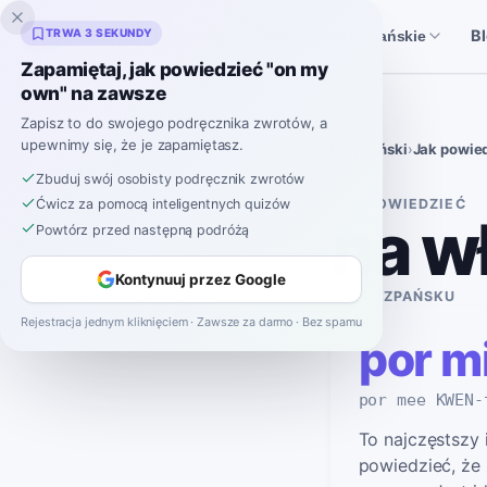
Inklingo
TRWA 3 SEKUNDY
B
Historie
Narzędzia hiszpańskie
Zapamiętaj, jak powiedzieć "on my
own" na zawsze
Zapisz to do swojego podręcznika zwrotów, a
upewnimy się, że je zapamiętasz.
Hiszpański
›
Jak powie
Zbuduj swój osobisty podręcznik zwrotów
JAK POWIEDZIEĆ
Ćwicz za pomocą inteligentnych quizów
na w
Powtórz przed następną podróżą
Kontynuuj przez Google
PO HISZPAŃSKU
Rejestracja jednym kliknięciem · Zawsze za darmo · Bez spamu
por m
por mee KWEN-
To najczęstszy 
powiedzieć, że 