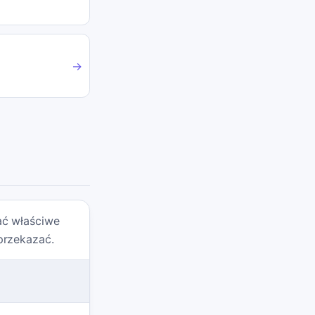
→
ać właściwe
przekazać.