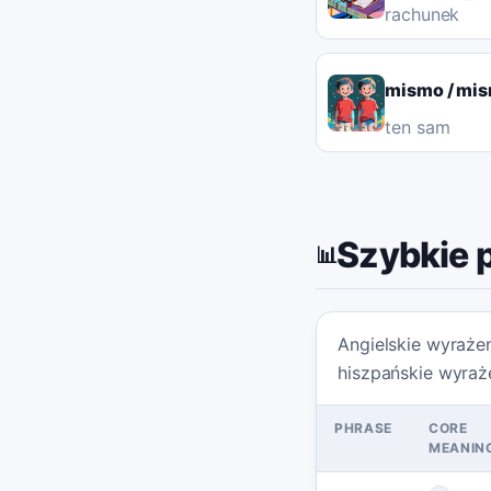
rachunek
mismo / mi
ten sam
Szybkie 
📊
Angielskie wyraże
hiszpańskie wyraż
PHRASE
CORE
MEANIN