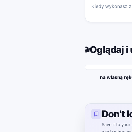
Kiedy wykonasz za
Oglądaj i 
🎬
na własną ręk
Don't 
Save it to your
ready when you