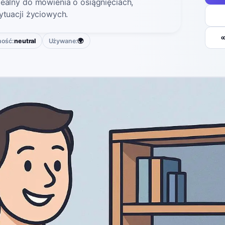
ealny do mówienia o osiągnięciach,
ytuacji życiowych.
ność:
neutral
Używane:
🌍