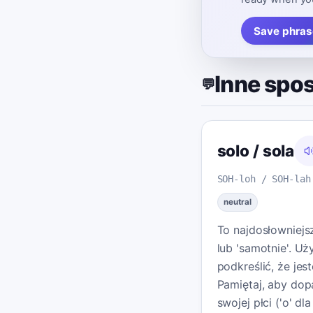
Save phras
Inne spo
💬
solo / sola
SOH-loh / SOH-lah
neutral
To najdosłowniejs
lub 'samotnie'. Uż
podkreślić, że jes
Pamiętaj, aby do
swojej płci ('o' dl