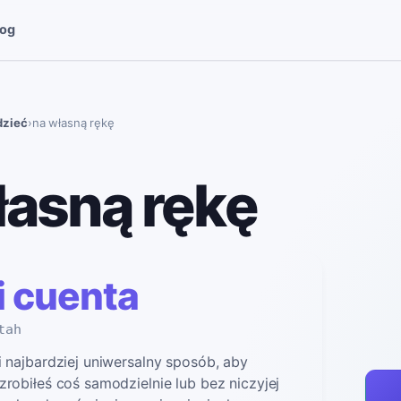
log
dzieć
›
na własną rękę
łasną rękę
i cuenta
tah
i najbardziej uniwersalny sposób, aby
zrobiłeś coś samodzielnie lub bez niczyjej