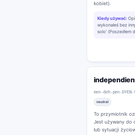
kobiet).
Kiedy używać:
Opi
wykonałeś bez innyc
solo' (Poszedłem d
independien
een-deh-pen-DYEN-
neutral
To przymiotnik ozn
Jest używany do 
lub sytuacji życio