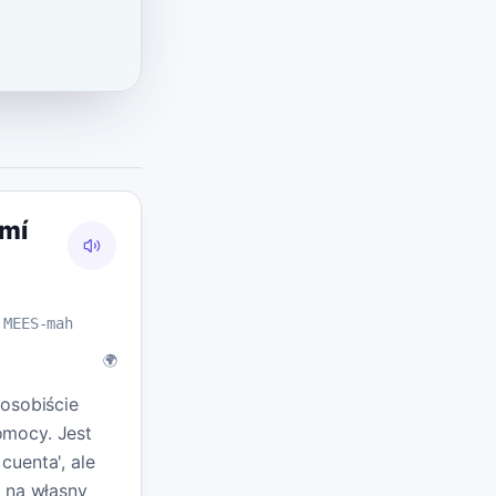
 mí
 MEES-mah
🌍
 osobiście
mocy. Jest
cuenta', ale
u na własny