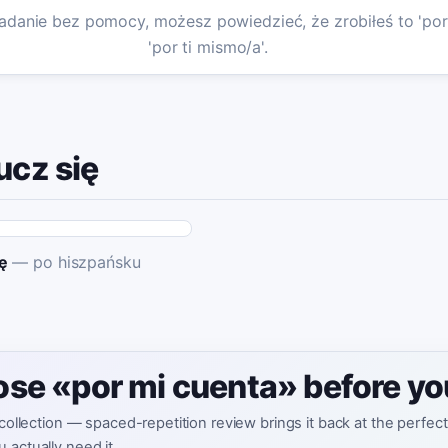
danie bez pomocy, możesz powiedzieć, że zrobiłeś to 'por 
'por ti mismo/a'.
ucz się
ę
—
po hiszpańsku
lose «por mi cuenta» before you
 collection — spaced-repetition review brings it back at the perfec
 actually need it.