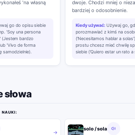
wykonałeś 'na własną
dwoje. Chodzi mniej o nieza
bardziej o odosobnienie.
waj go do opisu siebie
Kiedy używać:
Używaj go, g
np. 'Soy una persona
porozmawiać z kimś na osob
' (Jestem bardzo
('Necesitamos hablar a solas'
lub 'Vivo de forma
prostu chcesz mieć chwilę sp
ę samodzielnie).
siebie ('Quiero estar un rato a 
 słowa
 NAUKI:
solo / sola
→