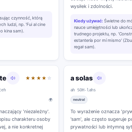
wysiłek i zdolności.
sując czynność, którą
Kiedy używać:
Świetne do mó
h ludzi, np. 'Fui al cine
nauce umiejętności lub ukońc
o kina sam).
trudnego projektu, np. 'Constru
estantería por mí mismo' (Z
regał sam).
te
a solas
★★★★
☆
teh
ah SOH-lahs
🌍
neutral
aczający 'niezależny'.
To wyrażenie oznacza 'pryw
opisu charakteru osoby
'sam', ale często sugeruje 
wej, a nie konkretnej
prywatności lub intymną sy