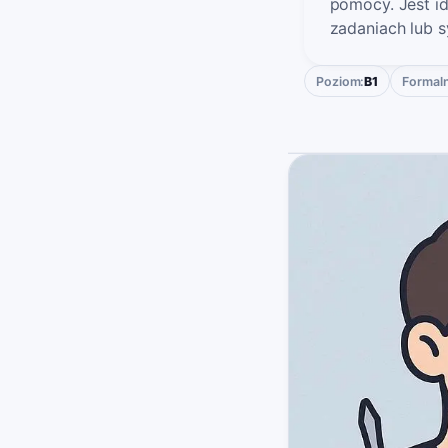
pomocy. Jest id
zadaniach lub s
Poziom:
B1
Formal