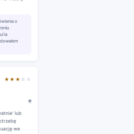
wienia o
zeniu
í la
budowałem
★★★
☆☆
🌍
atnie' lub
potrzebę
tuację we