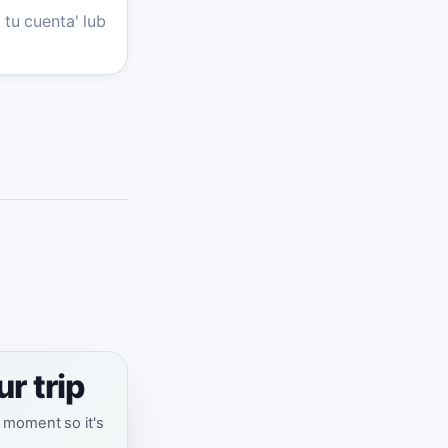
tu cuenta' lub
r trip
t moment so it's