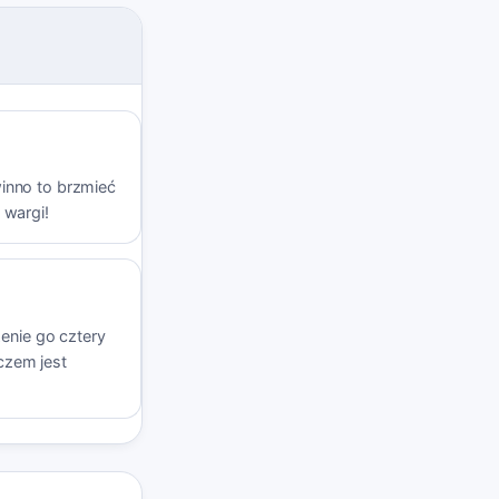
owinno to brzmieć
 wargi!
enie go cztery
czem jest