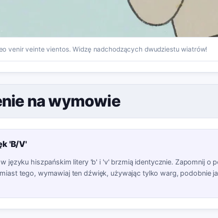
eo venir veinte vientos. Widzę nadchodzących dwudziestu wiatrów!
enie na wymowie
k 'B/V'
w języku hiszpańskim litery 'b' i 'v' brzmią identycznie. Zapomnij o 
amiast tego, wymawiaj ten dźwięk, używając tylko warg, podobnie jak