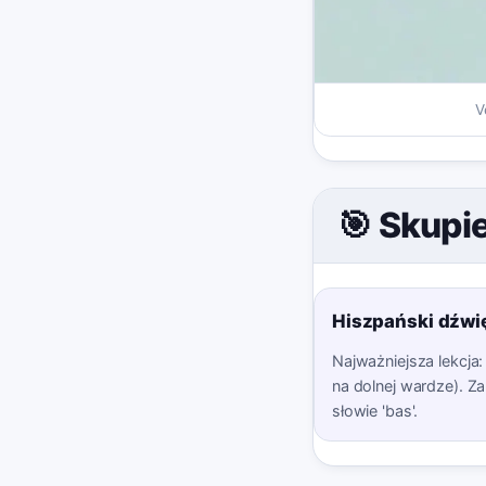
V
🎯 Skupi
Hiszpański dźwię
Najważniejsza lekcja: 
na dolnej wardze). Z
słowie 'bas'.