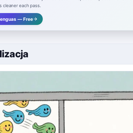
s cleaner each pass.
lenguas — Free
lizacja