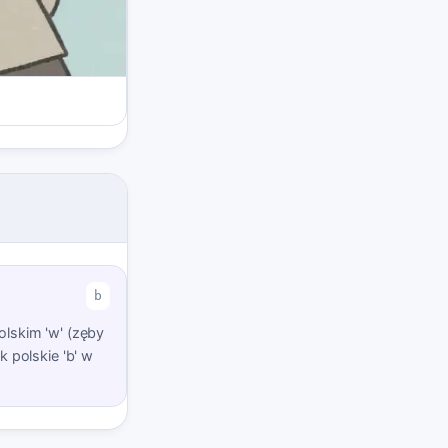
b
polskim 'w' (zęby
 polskie 'b' w