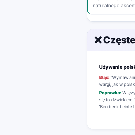
naturalnego akcen
❌ Częste
Używanie polsk
Błąd:
“
Wymawianie 
wargi, jak w polski
Poprawka:
W jęz
się to dźwiękiem 
'Beo benir beinte