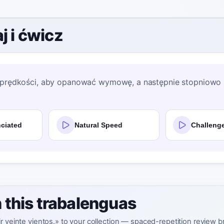
j i ćwicz
j prędkości, aby opanować wymowę, a następnie stopniowo 
ciated
Natural Speed
Challenge
n this trabalenguas
 veinte vientos.» to your collection — spaced-repetition review br