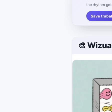
the rhythm get
Save traba
🎨 Wizua