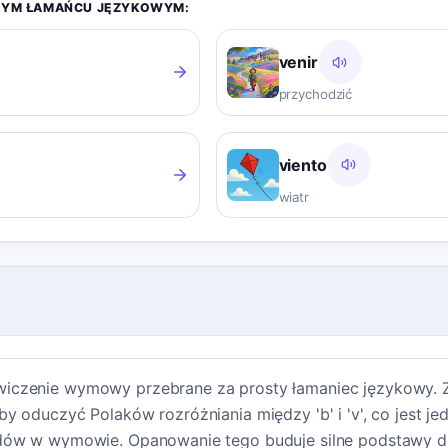
TYM ŁAMAŃCU JĘZYKOWYM:
venir
przychodzić
viento
wiatr
iczenie wymowy przebrane za prosty łamaniec językowy. 
y oduczyć Polaków rozróżniania między 'b' i 'v', co jest j
dów w wymowie. Opanowanie tego buduje silne podstawy dl