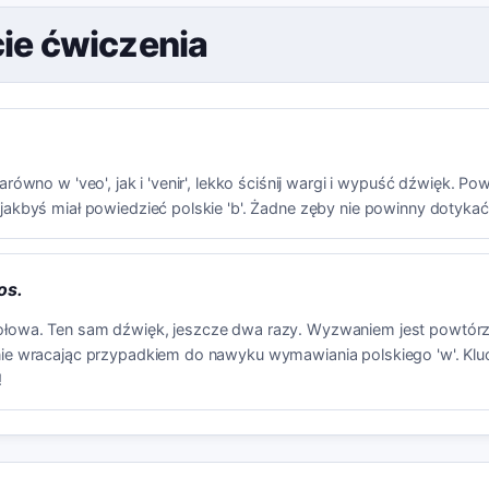
cie ćwiczenia
Zarówno w 'veo', jak i 'venir', lekko ściśnij wargi i wypuść dźwięk. P
 jakbyś miał powiedzieć polskie 'b'. Żadne zęby nie powinny dotykać
os.
ołowa. Ten sam dźwięk, jeszcze dwa razy. Wyzwaniem jest powtórz
 nie wracając przypadkiem do nawyku wymawiania polskiego 'w'. Klu
!