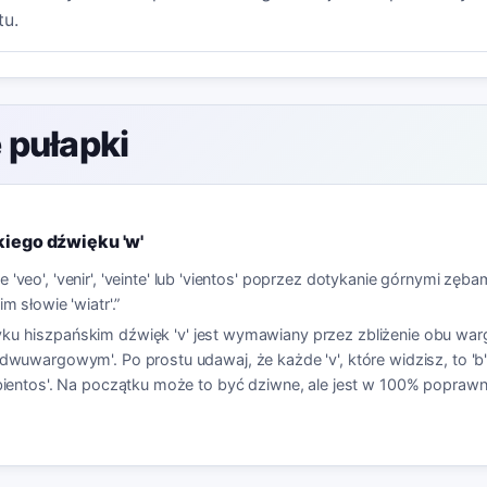
tu.
 pułapki
iego dźwięku 'w'
'veo', 'venir', 'veinte' lub 'vientos' poprzez dotykanie górnymi zębam
m słowie 'wiatr'.
”
yku hiszpańskim dźwięk 'v' jest wymawiany przez zbliżenie obu wa
'dwuwargowym'. Po prostu udawaj, że każde 'v', które widzisz, to 'b
 bientos'. Na początku może to być dziwne, ale jest w 100% poprawn