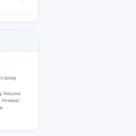
i dolnej
rg. Nazywa
'. Powiedz
e.