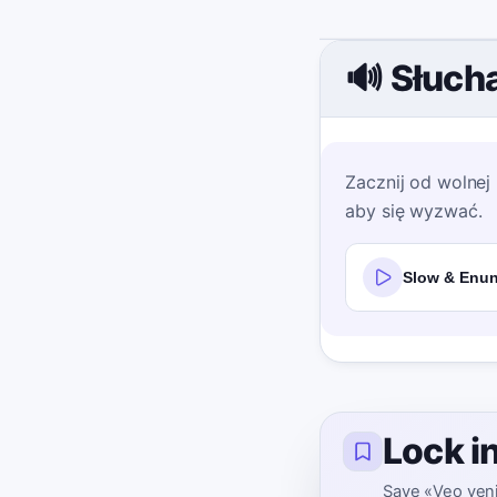
🔊 Słucha
Zacznij od wolne
aby się wyzwać.
Slow & Enun
Lock i
Save «Veo venir