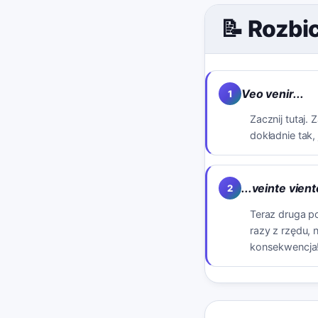
📝 Rozbi
Veo venir...
1
Zacznij tutaj. 
dokładnie tak,
...veinte vient
2
Teraz druga p
razy z rzędu,
konsekwencja