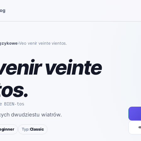
log
językowe
›
Veo venir veinte vientos.
venir veinte
tos.
e BIEN-tos
ych dwudziestu wiatrów.
eginner
Typ:
Classic