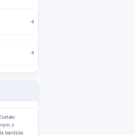
Zostało
ednym z
a bardziej