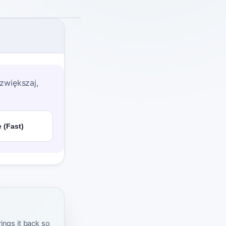
zwiększaj,
 (Fast)
ings it back so