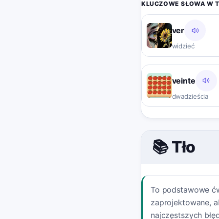
KLUCZOWE SŁOWA W 
ver
widzieć
veinte
dwadzieścia
📚 Tło
To podstawowe ćw
zaprojektowane, ab
najczęstszych błę