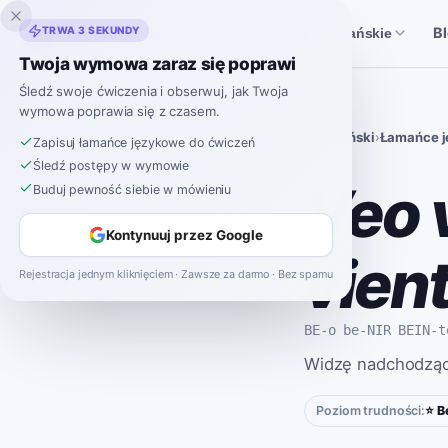
Inklingo
TRWA 3 SEKUNDY
B
Historie
Narzędzia hiszpańskie
Twoja wymowa zaraz się poprawi
Śledź swoje ćwiczenia i obserwuj, jak Twoja
wymowa poprawia się z czasem.
Hiszpański
›
Łamańce 
Zapisuj łamańce językowe do ćwiczeń
Śledź postępy w wymowie
Veo 
Buduj pewność siebie w mówieniu
Kontynuuj przez Google
vien
Rejestracja jednym kliknięciem · Zawsze za darmo · Bez spamu
BE-o be-NIR BEIN-t
Widzę nadchodząc
Poziom trudności:
⭐ B