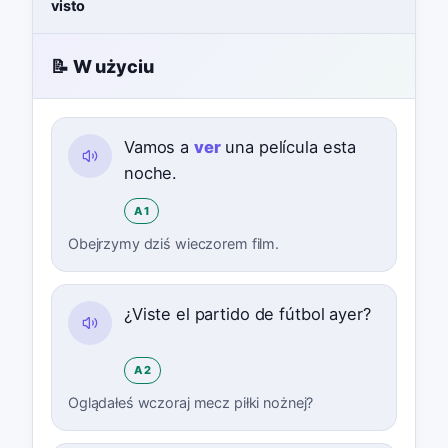
visto
📝 W użyciu
Vamos a
ver
una película esta
noche.
A1
Obejrzymy dziś wieczorem film.
¿Viste el partido de fútbol ayer?
A2
Oglądałeś wczoraj mecz piłki nożnej?