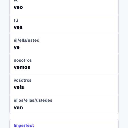
veo
tú
ves
él/ella/usted
ve
nosotros
vemos
vosotros
veis
ellos/ellas/ustedes
ven
Imperfect