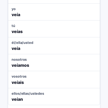
yo
veía
tú
veías
él/ella/usted
veía
nosotros
veíamos
vosotros
veíais
ellos/ellas/ustedes
veían