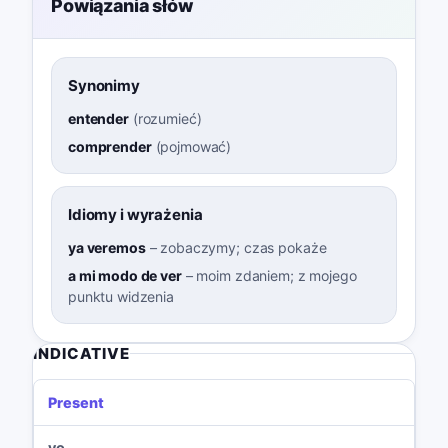
Powiązania słów
Synonimy
entender
(
rozumieć
)
comprender
(
pojmować
)
Idiomy i wyrażenia
ya veremos
–
zobaczymy; czas pokaże
a mi modo de ver
–
moim zdaniem; z mojego
punktu widzenia
INDICATIVE
Present
yo