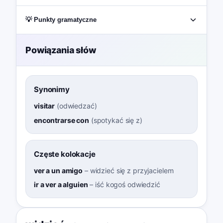
💡 Punkty gramatyczne
Powiązania słów
Synonimy
visitar
(
odwiedzać
)
encontrarse con
(
spotykać się z
)
Częste kolokacje
ver a un amigo
–
widzieć się z przyjacielem
ir a ver a alguien
–
iść kogoś odwiedzić