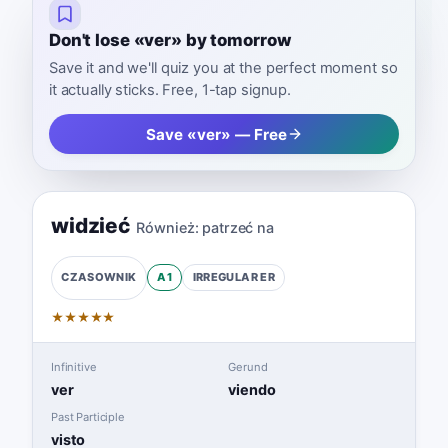
Don't lose «ver» by tomorrow
Save it and we'll quiz you at the perfect moment so
it actually sticks. Free, 1-tap signup.
Save «ver» — Free
widzieć
Również:
patrzeć na
A1
IRREGULAR
ER
CZASOWNIK
★
★
★
★
★
Infinitive
Gerund
ver
viendo
Past Participle
visto