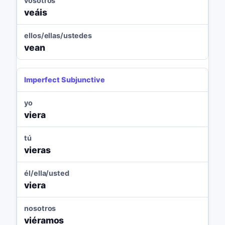
vosotros
veáis
ellos/ellas/ustedes
vean
Imperfect Subjunctive
yo
viera
tú
vieras
él/ella/usted
viera
nosotros
viéramos