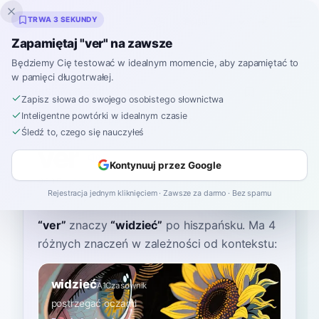
Inklingo
TRWA 3 SEKUNDY
Zapamiętaj "ver" na zawsze
Będziemy Cię testować w idealnym momencie, aby zapamiętać to
w pamięci długotrwałej.
Słownik
Zapisz słowa do swojego osobistego słownictwa
Inteligentne powtórki w idealnym czasie
Strona główna
›
Hiszpański
›
Słownik
›
ver
Śledź to, czego się nauczyłeś
ver
Kontynuuj przez Google
behr
ˈbeɾ
Rejestracja jednym kliknięciem · Zawsze za darmo · Bez spamu
“
ver
”
znaczy
“
widzieć
”
po hiszpańsku
. Ma 4
różnych znaczeń w zależności od kontekstu:
widzieć
A1
Czasownik
postrzegać oczami