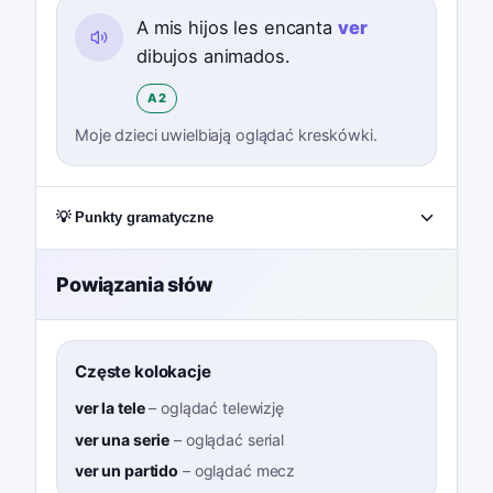
A mis hijos les encanta
ver
dibujos animados.
A2
Moje dzieci uwielbiają oglądać kreskówki.
💡 Punkty gramatyczne
Powiązania słów
Częste kolokacje
ver la tele
–
oglądać telewizję
ver una serie
–
oglądać serial
ver un partido
–
oglądać mecz