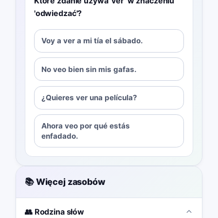
Które zdanie używa 'ver' w znaczeniu
'odwiedzać'?
Voy a ver a mi tía el sábado.
No veo bien sin mis gafas.
¿Quieres ver una película?
Ahora veo por qué estás
enfadado.
📚 Więcej zasobów
👥 Rodzina słów