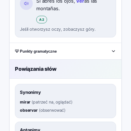
Si abres los ojos,
ver
ás las
montañas.
A2
Jeśli otworzysz oczy, zobaczysz góry.
💡 Punkty gramatyczne
Powiązania słów
Synonimy
mirar
(
patrzeć na, oglądać
)
observar
(
obserwować
)
Antonimy