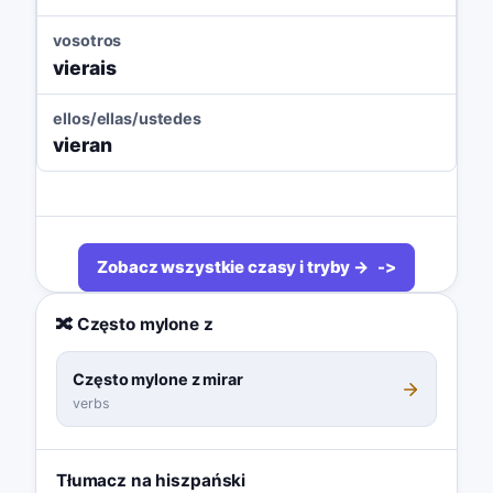
vosotros
vierais
ellos/ellas/ustedes
vieran
Zobacz wszystkie czasy i tryby →
🔀 Często mylone z
Często mylone z mirar
verbs
Tłumacz na hiszpański