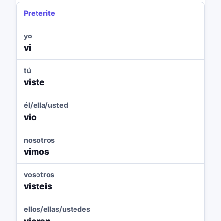
Preterite
yo
vi
tú
viste
él/ella/usted
vio
nosotros
vimos
vosotros
visteis
ellos/ellas/ustedes
vieron