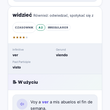
widzieć
Również:
odwiedzać
,
spotykać się z
A2
IRREGULAR
ER
CZASOWNIK
★
★
★
★
★
Infinitive
Gerund
ver
viendo
Past Participle
visto
📝 W użyciu
Voy a
ver
a mis abuelos el fin de
semana.