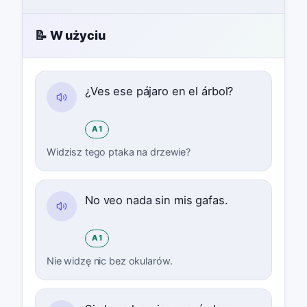
📝 W użyciu
¿Ves ese pájaro en el árbol?
A1
Widzisz tego ptaka na drzewie?
No veo nada sin mis gafas.
A1
Nie widzę nic bez okularów.