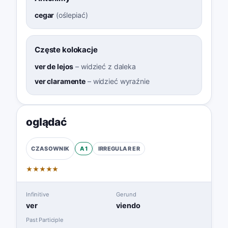
cegar
(
oślepiać
)
Częste kolokacje
ver de lejos
–
widzieć z daleka
ver claramente
–
widzieć wyraźnie
oglądać
A1
IRREGULAR
ER
CZASOWNIK
★
★
★
★
★
Infinitive
Gerund
ver
viendo
Past Participle