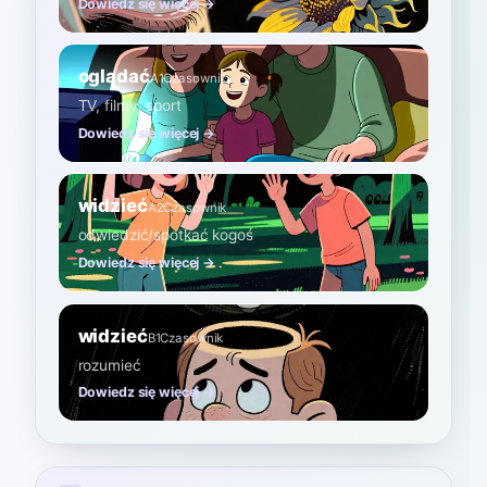
Dowiedz się więcej →
oglądać
A1
Czasownik
TV, filmy, sport
Dowiedz się więcej →
widzieć
A2
Czasownik
odwiedzić/spotkać kogoś
Dowiedz się więcej →
widzieć
B1
Czasownik
rozumieć
Dowiedz się więcej →