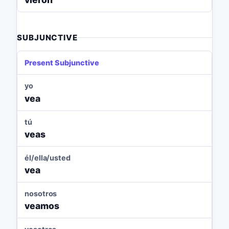
SUBJUNCTIVE
Present Subjunctive
yo
vea
tú
veas
él/ella/usted
vea
nosotros
veamos