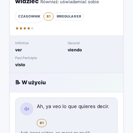
widzieć
Również:
uświadamiać sobie
B1
IRREGULAR
ER
CZASOWNIK
★
★
★
★
★
Infinitive
Gerund
ver
viendo
Past Participle
visto
📝 W użyciu
Ah, ya veo lo que quieres decir.
B1
Ach, teraz widzę, co masz na myśli.