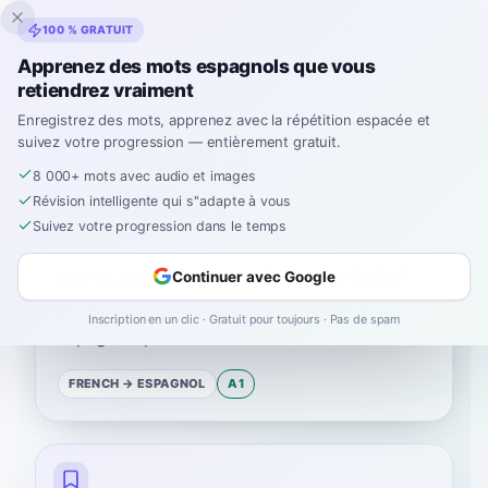
Inklingo
100 % GRATUIT
Apprenez des mots espagnols que vous
retiendrez vraiment
Accueil
›
Espagnol
›
French
→ espagnol
›
caisses
Enregistrez des mots, apprenez avec la répétition espacée et
suivez votre progression — entièrement gratuit.
Comment dire "caisses"
8 000+ mots avec audio et images
en espagnol
Révision intelligente qui s''adapte à vous
Suivez votre progression dans le temps
Le mot espagnol pour
“
caisses
”
est
“
cajas
”
—
Continuer avec Google
A1
niveau
.
C'est un mot très courant en
Inscription en un clic · Gratuit pour toujours · Pas de spam
espagnol quotidien.
FRENCH
→ ESPAGNOL
A1