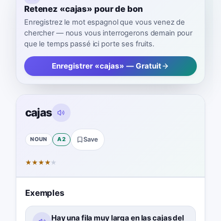
Retenez «cajas» pour de bon
Enregistrez le mot espagnol que vous venez de
chercher — nous vous interrogerons demain pour
que le temps passé ici porte ses fruits.
Enregistrer «cajas» — Gratuit
cajas
NOUN
A2
Save
★
★
★
★
★
Exemples
Hay una fila muy larga en las cajas del