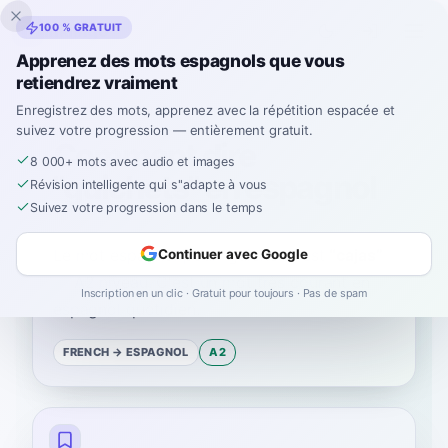
Inklingo
100 % GRATUIT
Apprenez des mots espagnols que vous
retiendrez vraiment
Accueil
›
Espagnol
›
French
→ espagnol
›
guichets
Enregistrez des mots, apprenez avec la répétition espacée et
suivez votre progression — entièrement gratuit.
Comment dire
8 000+ mots avec audio et images
"guichets" en espagnol
Révision intelligente qui s''adapte à vous
Suivez votre progression dans le temps
Le mot espagnol pour
“
guichets
”
est
“
cajas
”
Continuer avec Google
—
A2
niveau
.
C'est un mot très courant en
Inscription en un clic · Gratuit pour toujours · Pas de spam
espagnol quotidien.
FRENCH
→ ESPAGNOL
A2