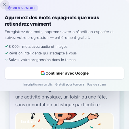
Inklingo
100 % GRATUIT
Apprenez des mots espagnols que vous
retiendrez vraiment
Accueil
›
Espagnol
›
French
→ espagnol
›
danser
Enregistrez des mots, apprenez avec la répétition espacée et
suivez votre progression — entièrement gratuit.
Comment dire "danser"
8 000+ mots avec audio et images
en espagnol
Révision intelligente qui s''adapte à vous
Suivez votre progression dans le temps
Le mot espagnol le plus courant pour
Continuer avec Google
“
danser
”
est
“
bailar
”
—
utilisez "bailar" pour
Inscription en un clic · Gratuit pour toujours · Pas de spam
décrire l'action générale de danser comme
une activité physique, un loisir ou une fête,
sans connotation artistique particulière
.
bailar
A1