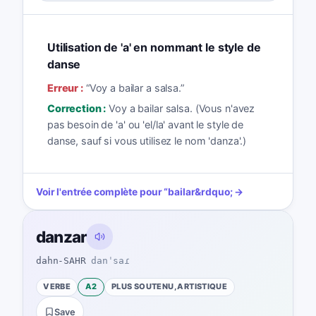
Utilisation de 'a' en nommant le style de
danse
Erreur :
“
Voy a bailar a salsa.
”
Correction :
Voy a bailar salsa. (Vous n'avez
pas besoin de 'a' ou 'el/la' avant le style de
danse, sauf si vous utilisez le nom 'danza'.)
Voir l'entrée complète pour
“
bailar
&rdquo; →
danzar
dahn-SAHR
danˈsaɾ
VERBE
A2
PLUS SOUTENU, ARTISTIQUE
Save