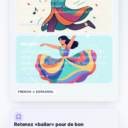
Utilisez "bailar" pour décrire l'action générale
de danser comme une activité physique, un
loisir ou une fête, sans connotation artistique
particulière.
En savoir plus →
danzar
A2
Préférez "danzar" lorsque la danse est décrite
comme un mouvement artistique, rythmique, ou
faisant partie d'une performance, souvent avec
une intention esthétique.
En savoir plus →
FRENCH
→ ESPAGNOL
Retenez «bailar» pour de bon