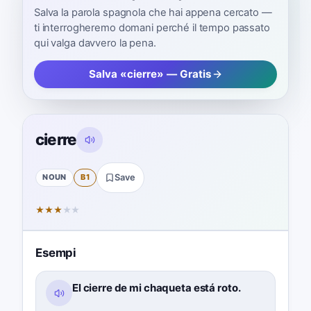
Salva la parola spagnola che hai appena cercato —
ti interrogheremo domani perché il tempo passato
qui valga davvero la pena.
Salva «cierre» — Gratis
cierre
NOUN
B1
Save
★
★
★
★
★
Esempi
El cierre de mi chaqueta está roto.