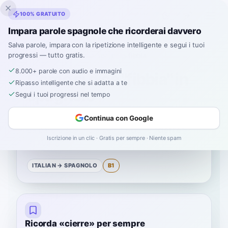
Inklingo
100% GRATUITO
Impara parole spagnole che ricorderai davvero
Salva parole, impara con la ripetizione intelligente e segui i tuoi
progressi — tutto gratis.
Home
›
Spagnolo
›
Italian
→ spagnolo
›
fibbia
8.000+ parole con audio e immagini
Come si dice "fibbia" in
Ripasso intelligente che si adatta a te
spagnolo
Segui i tuoi progressi nel tempo
Continua con Google
La parola spagnola per
“
fibbia
”
è
“
cierre
”
—
Iscrizione in un clic · Gratis per sempre · Niente spam
B1
livello
.
ITALIAN
→ SPAGNOLO
B1
Ricorda «cierre» per sempre