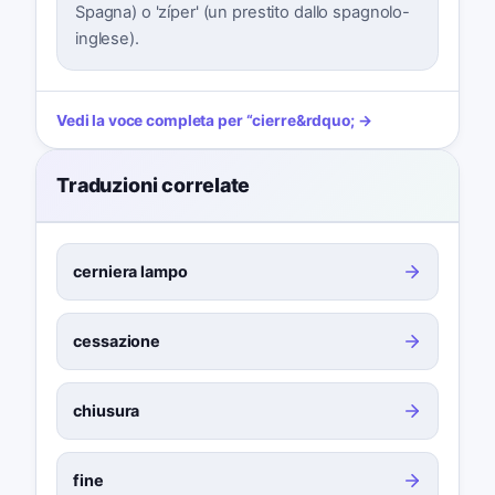
Spagna) o 'zíper' (un prestito dallo spagnolo-
inglese).
Vedi la voce completa per
“
cierre
&rdquo; →
Traduzioni correlate
cerniera lampo
cessazione
chiusura
fine