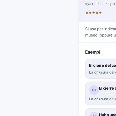
syair-reh
'sjer
★
★
★
★
★
Si usa per indica
museo) oppure un
Esempi
El cierre del c
La chiusura del 
El cierre
La chiusura del 
Hubo una 