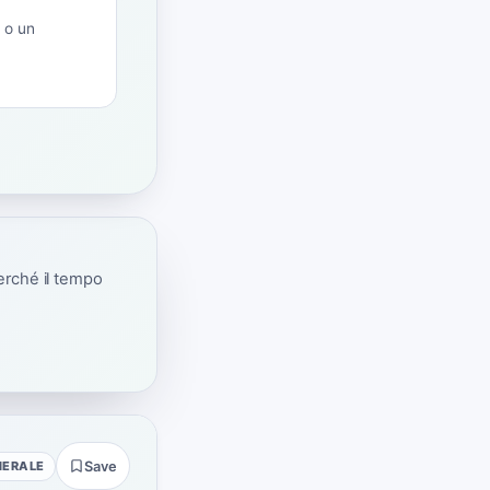
e o un
erché il tempo
NERALE
Save