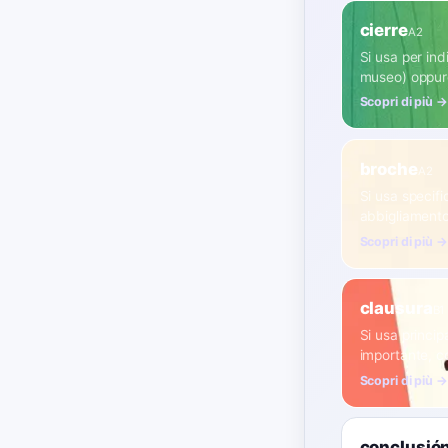
cierre
A2
Si usa per ind
museo) oppure
Scopri di più →
broche
A2
Si usa specifi
abbigliamento
Scopri di più →
clausura
B1
Si usa princip
importante, c
Scopri di più →
conclusió