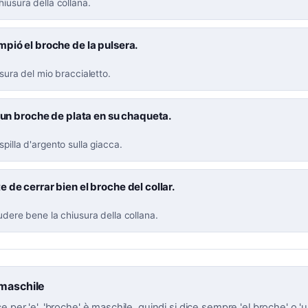
hiusura della collana.
pió el broche de la pulsera.
usura del mio braccialetto.
a un broche de plata en su chaqueta.
spilla d'argento sulla giacca.
 de cerrar bien el broche del collar.
iudere bene la chiusura della collana.
 maschile
e per 'e', 'broche' è maschile, quindi si dice sempre 'el broche' o '