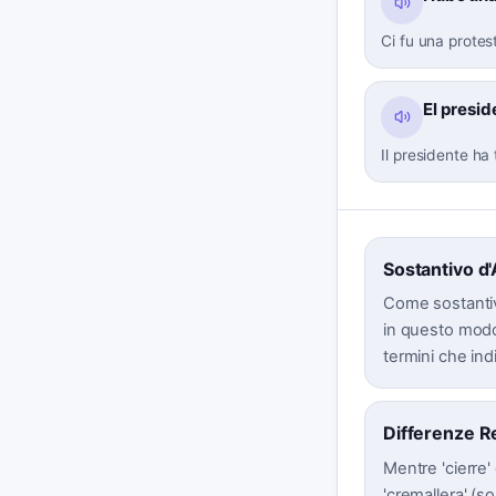
Ci fu una protes
El presid
Il presidente ha
Sostantivo d
Come sostantivo,
in questo modo 
termini che ind
Differenze R
Mentre 'cierre
'cremallera' (s