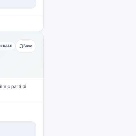
NERALE
Save
lle o parti di