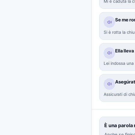
Mi è caduta la c
Se me rom
Si è rotta la chi
Ella llev
Lei indossa una 
Asegúrate
Assicurati di ch
È una parola
Anche se finisc