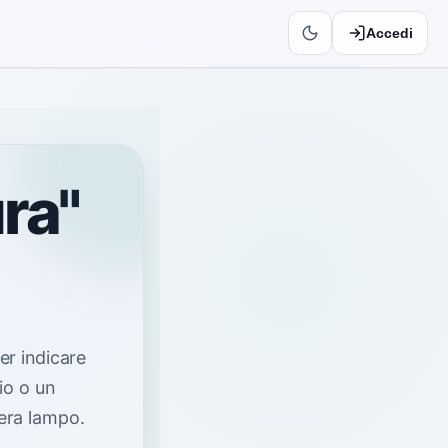
Accedi
ra"
per indicare
io o un
iera lampo
.