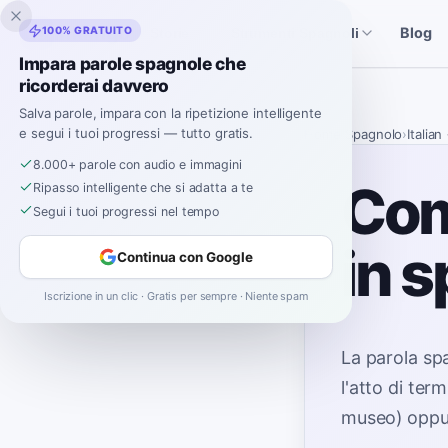
Inklingo
100% GRATUITO
Blog
Storie
Strumenti Spagnoli
Impara parole spagnole che
ricorderai davvero
Salva parole, impara con la ripetizione intelligente
e segui i tuoi progressi — tutto gratis.
Home
›
Spagnolo
›
Italian
8.000+ parole con audio e immagini
Com
Ripasso intelligente che si adatta a te
Segui i tuoi progressi nel tempo
in 
Continua con Google
Iscrizione in un clic · Gratis per sempre · Niente spam
La parola sp
l'atto di ter
museo) oppur