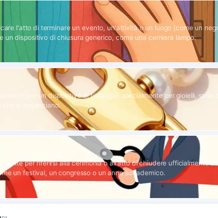
icare l'atto di terminare un evento, un'attività o un luogo (come un neg
 un dispositivo di chiusura generico, come una cerniera lampo.
camente per un dispositivo di fissaggio, specialmente per gioielli, spille o
 che si agganciano.
almente per riferirsi alla cerimonia o all'atto di chiudere ufficialmente u
ome un festival, un congresso o un anno accademico.
n