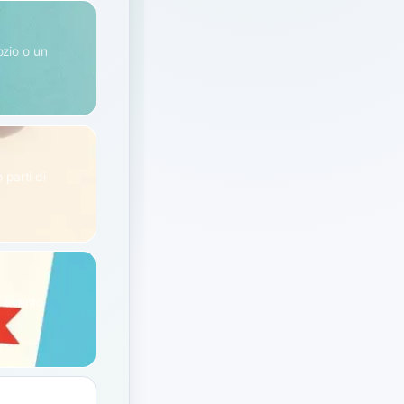
ozio o un
 parti di
n evento