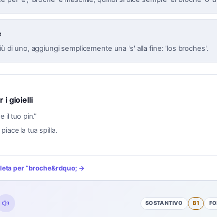
e
più di uno, aggiungi semplicemente una 's' alla fine: 'los broches'.
 i gioielli
e il tuo pin.
”
 piace la tua spilla.
leta per
“
broche
&rdquo; →
SOSTANTIVO
B1
FO