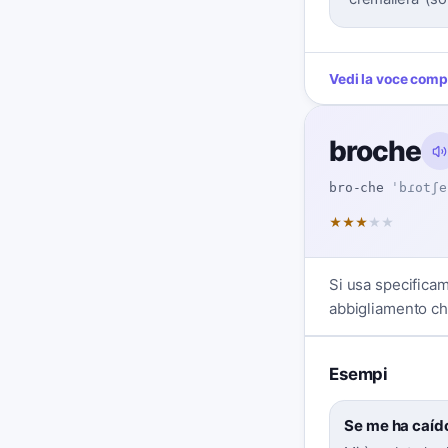
Vedi la voce comp
broche
bro-che
ˈbɾotʃe
★
★
★
★
★
Si usa specificame
abbigliamento ch
Esempi
Se me ha caído