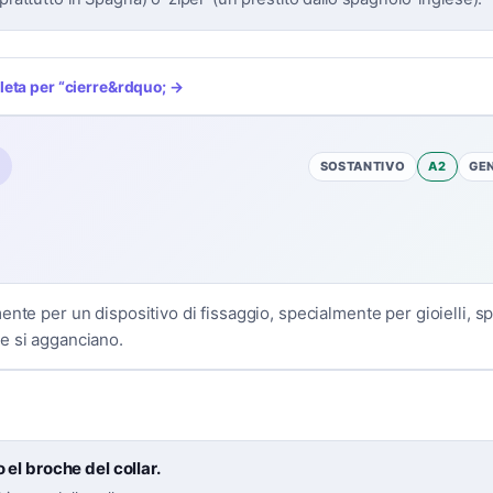
leta per
“
cierre
&rdquo; →
SOSTANTIVO
A2
GE
nte per un dispositivo di fissaggio, specialmente per gioielli, spi
e si agganciano.
 el broche del collar.