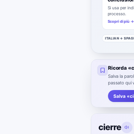
Si usa per ind
processo.
Scopri di più →
ITALIAN
→ SPAG
Ricorda «
Salva la par
passato qui 
Salva «ci
cierre