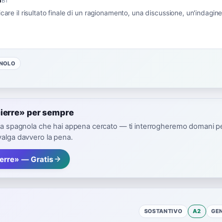
B1
icare il risultato finale di un ragionamento, una discussione, un'indagin
NOLO
cierre» per sempre
ola spagnola che hai appena cercato — ti interrogheremo domani p
valga davvero la pena.
erre» — Gratis
SOSTANTIVO
A2
GE