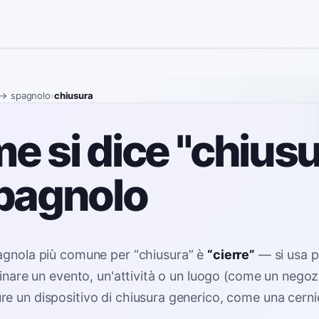
→ spagnolo
›
chiusura
e si dice "chiusu
spagnolo
agnola più comune per
“
chiusura
”
è
“
cierre
”
—
si usa 
minare un evento, un'attività o un luogo (come un negoz
e un dispositivo di chiusura generico, come una cern