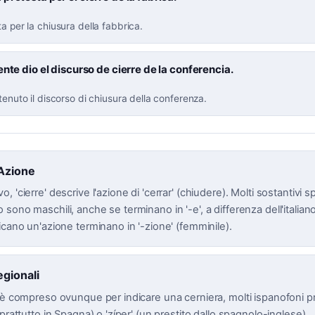
ta per la chiusura della fabbrica.
ente dio el discurso de cierre de la conferencia.
 tenuto il discorso di chiusura della conferenza.
'Azione
 'cierre' descrive l'azione di 'cerrar' (chiudere). Molti sostantivi s
sono maschili, anche se terminano in '-e', a differenza dell'italian
icano un'azione terminano in '-zione' (femminile).
egionali
' è compreso ovunque per indicare una cerniera, molti ispanofoni p
oprattutto in Spagna) o 'zíper' (un prestito dallo spagnolo-inglese).