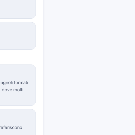
pagnoli formati
o dove molti
referiscono