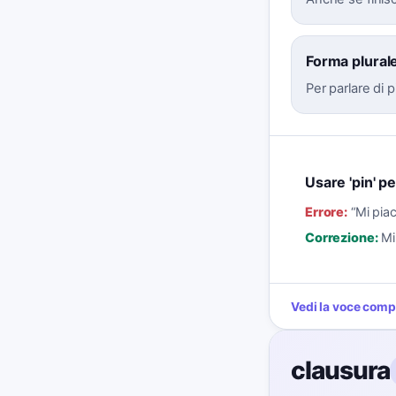
Forma plural
Per parlare di 
Usare 'pin' per
Errore:
“
Mi piac
Correzione:
Mi
Vedi la voce comp
clausura