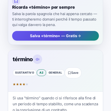
Ricorda «término» per sempre
Salva la parola spagnola che hai appena cercato —
ti interrogheremo domani perché il tempo passato
qui valga davvero la pena.
Salva «término» — Gratis
término
SUSTANTIVO
A2
GENERAL
Save
★
★
★
★
★
Si usa "término" quando ci si riferisce alla fine di
un periodo di tempo stabilito, come una scadenza
o la conclusione di un contratto.