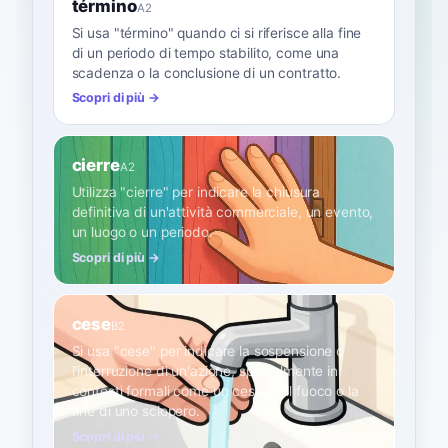
término
A2
Si usa "término" quando ci si riferisce alla fine
di un periodo di tempo stabilito, come una
scadenza o la conclusione di un contratto.
Scopri di più →
cierre
A2
Utilizza "cierre" per indicare la chiusura
definitiva di un'attività commerciale, un evento,
un luogo o un periodo.
Scopri di più →
cese
B2
Si usa "cese" per indicare la sospensione o
l'interruzione di un'azione, specialmente in
contesti formali come un cessate il fuoco o la
fine di uno sciopero.
Scopri di più →