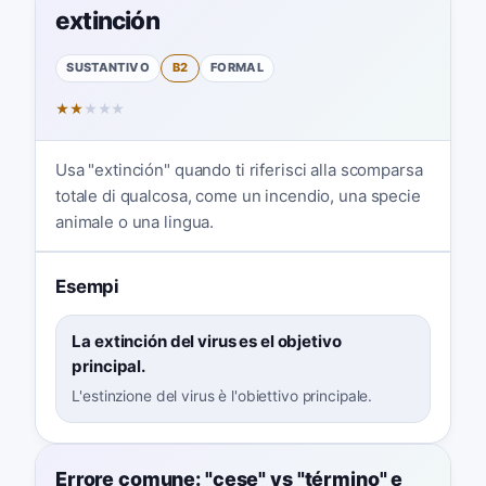
extinción
SUSTANTIVO
B2
FORMAL
★
★
★
★
★
Usa "extinción" quando ti riferisci alla scomparsa
totale di qualcosa, come un incendio, una specie
animale o una lingua.
Esempi
La extinción del virus es el objetivo
principal.
L'estinzione del virus è l'obiettivo principale.
Errore comune: "cese" vs "término" e