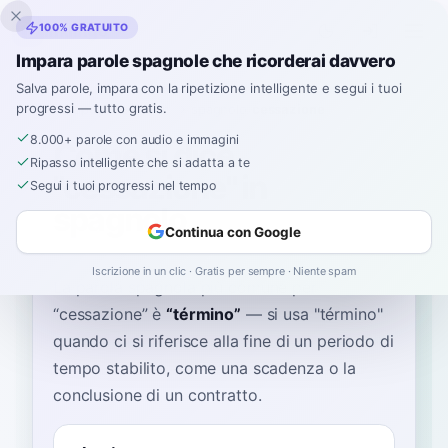
Inklingo
100% GRATUITO
Impara parole spagnole che ricorderai davvero
Salva parole, impara con la ripetizione intelligente e segui i tuoi
progressi — tutto gratis.
Home
›
Spagnolo
›
Italian
→ spagnolo
›
cessazione
8.000+ parole con audio e immagini
Come si dice
Ripasso intelligente che si adatta a te
"cessazione" in
Segui i tuoi progressi nel tempo
spagnolo
Continua con Google
Iscrizione in un clic · Gratis per sempre · Niente spam
La parola spagnola più comune per
“
cessazione
”
è
“
término
”
—
si usa "término"
quando ci si riferisce alla fine di un periodo di
tempo stabilito, come una scadenza o la
conclusione di un contratto
.