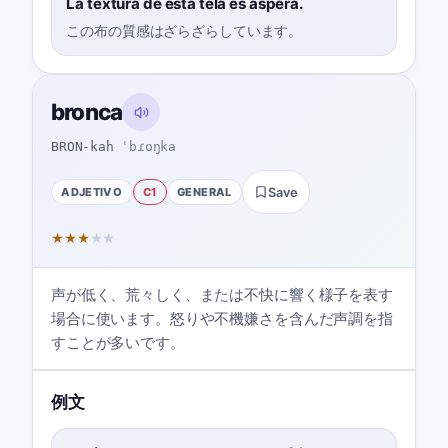
La textura de esta tela es áspera.
この布の質感はざらざらしています。
bronca
BRON-kah
ˈbɾoŋka
ADJETIVO
C1
GENERAL
Save
★
★
★
★
★
声が低く、荒々しく、または不快に響く様子を表す
場合に使います。怒りや不機嫌さを含んだ声調を指
すことが多いです。
例文