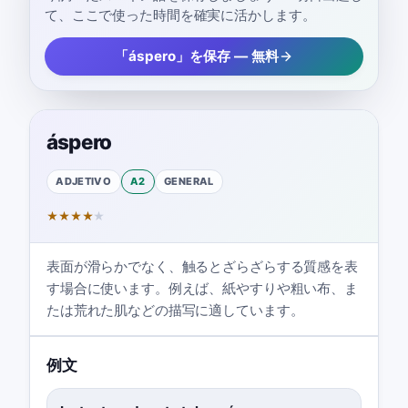
て、ここで使った時間を確実に活かします。
「áspero」を保存 — 無料
áspero
ADJETIVO
A2
GENERAL
★
★
★
★
★
表面が滑らかでなく、触るとざらざらする質感を表
す場合に使います。例えば、紙やすりや粗い布、ま
たは荒れた肌などの描写に適しています。
例文