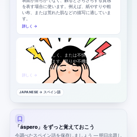
表面が滑らかでなく、触るとざらざらする質感
を表す場合に使います。例えば、紙やすりや粗
い布、または荒れた肌などの描写に適していま
す。
詳しく →
bronca
C1
声が低く、荒々しく、または不快に響く様子を
表す場合に使います。怒りや不機嫌さを含んだ
声調を指すことが多いです。
詳しく →
JAPANESE
→ スペイン語
「áspero」をずっと覚えておこう
今調べたスペイン語を保存しましょう — 明日出題し