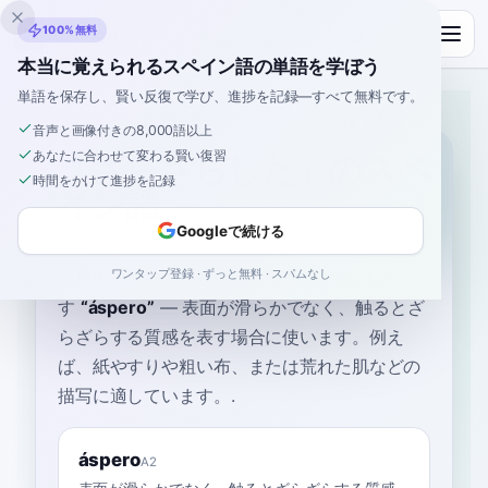
Inklingo
100%無料
本当に覚えられるスペイン語の単語を学ぼう
単語を保存し、賢い反復で学び、進捗を記録—すべて無料です。
ホーム
›
スペイン語
›
Japanese
→ スペイン語
›
ざらざらした
音声と画像付きの8,000語以上
あなたに合わせて変わる賢い復習
「ざらざらした」のスペ
時間をかけて進捗を記録
イン語
Googleで続ける
ワンタップ登録 · ずっと無料 · スパムなし
の最も一般的なスペイン語は
“
ざらざらした
”
で
す
“
áspero
”
—
表面が滑らかでなく、触るとざ
らざらする質感を表す場合に使います。例え
ば、紙やすりや粗い布、または荒れた肌などの
描写に適しています。
.
áspero
A2