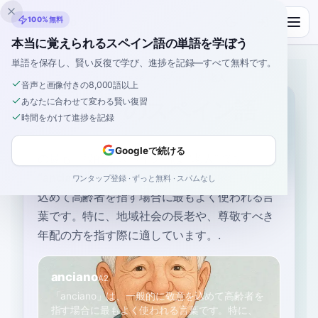
Inklingo
100%無料
本当に覚えられるスペイン語の単語を学ぼう
単語を保存し、賢い反復で学び、進捗を記録—すべて無料です。
ホーム
›
スペイン語
›
Japanese
→ スペイン語
›
老人
音声と画像付きの8,000語以上
あなたに合わせて変わる賢い復習
「老人」のスペイン語
時間をかけて進捗を記録
Googleで続ける
の最も一般的なスペイン語は
“
老人
”
です
“
anciano
”
—
「anciano」は、一般的に敬意を
ワンタップ登録 · ずっと無料 · スパムなし
込めて高齢者を指す場合に最もよく使われる言
葉です。特に、地域社会の長老や、尊敬すべき
年配の方を指す際に適しています。
.
anciano
A2
「anciano」は、一般的に敬意を込めて高齢者を
指す場合に最もよく使われる言葉です。特に、