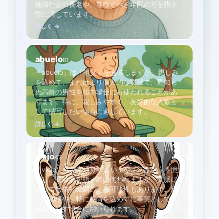
地域社会の長老や、尊敬すべき年配の方を指す
際に適しています。
詳しく →
abuelo
B1
「abuelo」は「祖父」を意味しますが、親しみ
を込めて、またはより個人的な文脈で、見知ら
ぬ高齢の男性を指す場合にも使われることがあ
ります。特に、親しみやすく、友好的な人物と
して描写したい場合に適しています。
詳しく →
viejo
A2
「viejo」は文字通り「古い」や「年配の」を意
味し、高齢者を指す際に使われますが、文脈に
よっては失礼に聞こえる可能性もあります。親
しい間柄や、特に感情を込めずに事実として高
齢者を指す場合に用いられます。