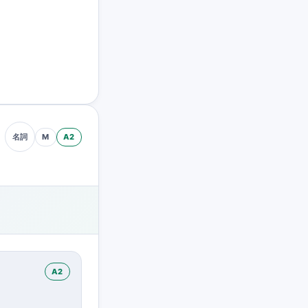
M
A2
名詞
A2