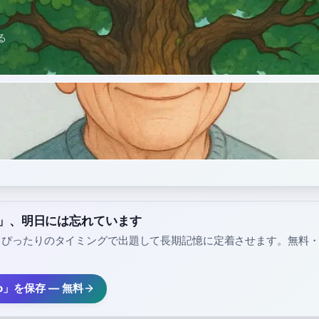
る
no」、明日には忘れています
、ぴったりのタイミングで出題して長期記憶に定着させます。無料
no」を保存 — 無料