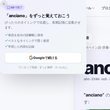
Inklingo
ストーリー
スペイン語ツール
3秒で完了
ブロ
「anciano」をずっと覚えておこう
ぴったりのタイミングで出題し、長期記憶に定着させ
ます。
単語を自分の語彙帳に保存
辞書
ベストなタイミングで賢く復習
学習した内容を記録
ホーム
›
スペイン語
›
辞書
›
Googleで続ける
an
ワンタップ登録 · ずっと無料 · スパムなし
ahn-SYAH-noh
“
anciano
”
の
す: