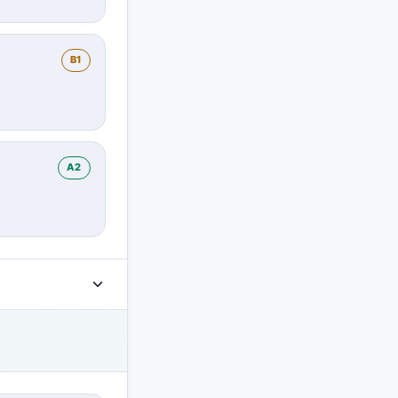
B1
A2