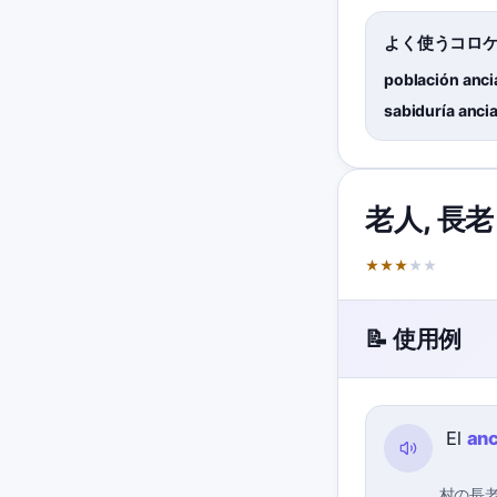
よく使うコロ
población anci
sabiduría anci
老人
,
長老
★
★
★
★
★
📝 使用例
El
an
村の長