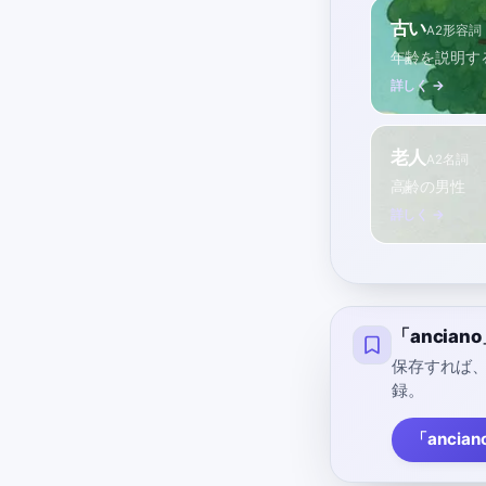
古い
A2
形容詞
年齢を説明す
詳しく →
老人
A2
名詞
高齢の男性
詳しく →
「ancia
保存すれば
録。
「ancia