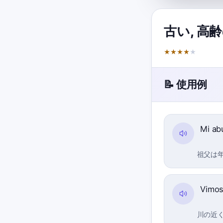
古い
,
高齢
★
★
★
★
★
📝 使用例
Mi ab
祖父は
Vimos
川の近