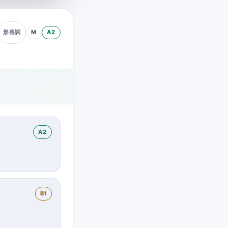
M
A2
形容詞
A2
B1