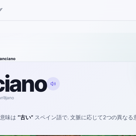
グ
anciano
ciano
anˈθjano
意味は
“
古い
”
スペイン語で
. 文脈に応じて2つの異な