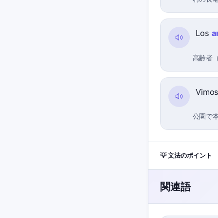
Los
a
高齢者
Vimos
公園で
💡 文法のポイント
関連語