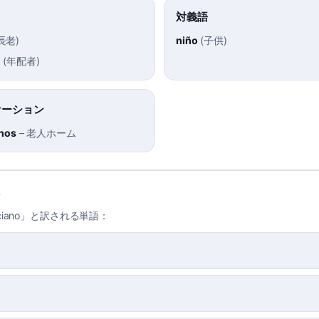
対義語
長老
)
niño
(
子供
)
r
(
年配者
)
ケーション
anos
–
老人ホーム
iano」と訳される単語：