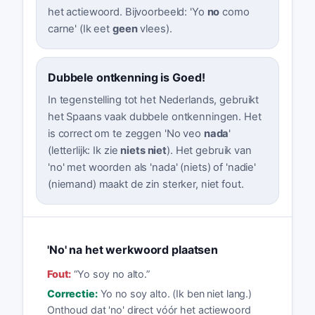
het actiewoord. Bijvoorbeeld: 'Yo
no
como
carne' (Ik eet
geen
vlees).
Dubbele ontkenning is Goed!
In tegenstelling tot het Nederlands, gebruikt
het Spaans vaak dubbele ontkenningen. Het
is correct om te zeggen 'No veo
nada
'
(letterlijk: Ik zie
niets niet
). Het gebruik van
'no' met woorden als 'nada' (niets) of 'nadie'
(niemand) maakt de zin sterker, niet fout.
'No' na het werkwoord plaatsen
Fout:
“
Yo soy no alto.
”
Correctie:
Yo no soy alto. (Ik ben niet lang.)
Onthoud dat 'no' direct vóór het actiewoord