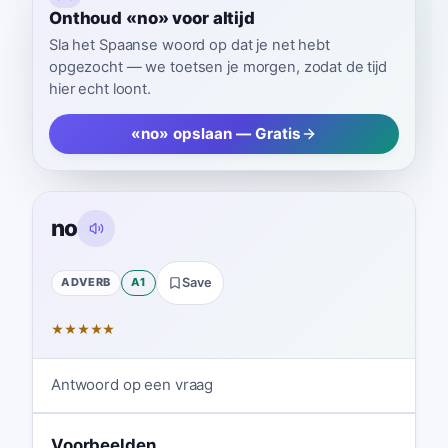
Onthoud «no» voor altijd
Sla het Spaanse woord op dat je net hebt
opgezocht — we toetsen je morgen, zodat de tijd
hier echt loont.
«no» opslaan — Gratis
no
ADVERB
A1
Save
★
★
★
★
★
Antwoord op een vraag
Voorbeelden