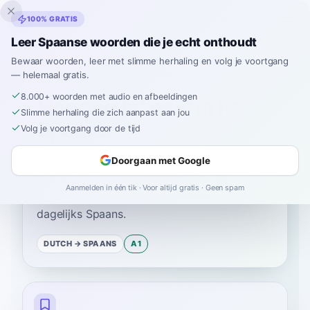
Inklingo
100% GRATIS
Leer Spaanse woorden die je echt onthoudt
Bewaar woorden, leer met slimme herhaling en volg je voortgang
— helemaal gratis.
Home
›
Spaans
›
Dutch
→ Spaans
›
nee
8.000+ woorden met audio en afbeeldingen
Hoe zeg je "nee" in het
Slimme herhaling die zich aanpast aan jou
Spaans
Volg je voortgang door de tijd
Doorgaan met Google
Het Spaanse woord voor
“
nee
”
is
“
no
”
—
A1
Aanmelden in één tik · Voor altijd gratis · Geen spam
niveau
.
Dit is een veelgebruikt woord in het
dagelijks Spaans.
DUTCH
→ SPAANS
A1