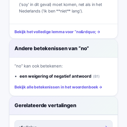
('soy' in dit geval) moet komen, net als in het
Nederlands ('Ik ben **niet** lang').
Bekijk het volledige lemma voor
“
no
&rdquo; →
Andere betekenissen van
“
no
”
“
no
”
kan ook betekenen:
een weigering of negatief antwoord
(
B1
)
Bekijk alle betekenissen in het woordenboek →
Gerelateerde vertalingen