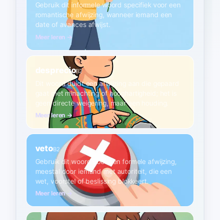
Gebruik dit informele woord specifiek voor een
romantische afwijzing, wanneer iemand een
date of avances afwijst.
Meer leren →
desprecio
B2
Dit woord duidt een afwijzing aan die gepaard
gaat met minachting of hooghartigheid; het is
geen directe weigering, maar een houding.
Meer leren →
veto
B2
Gebruik dit woord voor een formele afwijzing,
meestal door iemand met autoriteit, die een
wet, voorstel of beslissing blokkeert.
Meer leren →