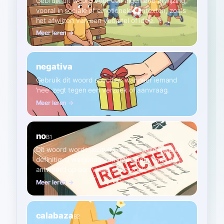
Gebruik dit woord voor een algemene afwijzing,
vooral in sociale of emotionele contexten, zoals
het afwijzen van een voorstel of idee.
Meer leren →
negativa
Gebruik dit woord specifiek wanneer iemand
'nee' zegt tegen een verzoek of aanvraag.
Meer leren →
no
B1
Dit woord wordt gebruikt om een duidelijke en
definitieve weigering aan te duiden, vaak als
antwoord op een vraag of verzoek.
Meer leren →
calabaza
B2