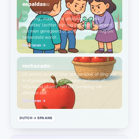
espaldas
B2
Dit woord wordt niet direct gebruikt voor
'afwijzing', maar in de uitdrukking 'a mis
espaldas' (achter mijn rug om), wat impliceert
dat men genegeerd of achter iemands rug om
behandeld wordt.
Meer leren →
rechazado
C1
Dit woord verwijst naar een persoon of ding dat
is afgewezen, een 'afgewezen persoon' of
'afgekeurd object', niet de handeling van
afwijzen zelf.
Meer leren →
DUTCH
→ SPAANS