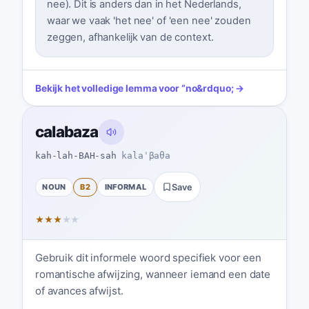
nee). Dit is anders dan in het Nederlands,
waar we vaak 'het nee' of 'een nee' zouden
zeggen, afhankelijk van de context.
Bekijk het volledige lemma voor
“
no
&rdquo; →
calabaza
kah-lah-BAH-sah
kalaˈβaθa
NOUN
B2
INFORMAL
Save
★
★
★
★
★
Gebruik dit informele woord specifiek voor een
romantische afwijzing, wanneer iemand een date
of avances afwijst.