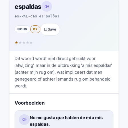
espaldas
es-PAL-das
esˈpalðas
NOUN
B2
Save
★
★
★
★
★
Dit woord wordt niet direct gebruikt voor
'afwijzing', maar in de uitdrukking 'a mis espaldas'
(achter mijn rug om), wat impliceert dat men
genegeerd of achter iemands rug om behandeld
wordt.
Voorbeelden
No me gusta que hablen de mí a mis
espaldas.