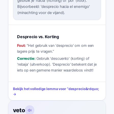
gebruik je 'hacia' (richting) of 'por' (voor).
Bijvoorbeeld: 'desprecio hacia el enemigo'
(minachting voor de vijand).
Desprecio vs. Korting
Fout:
“
Het gebruik van 'desprecio' om om een
lagere prijs te vragen.
”
Correctie:
Gebruik 'descuento' (korting) of
'rebaja' (uitverkoop). 'Desprecio' betekent dat je
iets op een gemene manier waardeloos vindt!
Bekijk het volledige lemma voor
“
desprecio
&rdquo;
→
veto