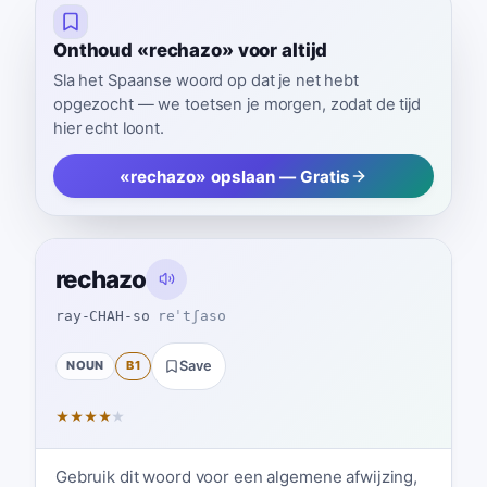
Onthoud «rechazo» voor altijd
Sla het Spaanse woord op dat je net hebt
opgezocht — we toetsen je morgen, zodat de tijd
hier echt loont.
«rechazo» opslaan — Gratis
rechazo
ray-CHAH-so
reˈtʃaso
NOUN
B1
Save
★
★
★
★
★
Gebruik dit woord voor een algemene afwijzing,