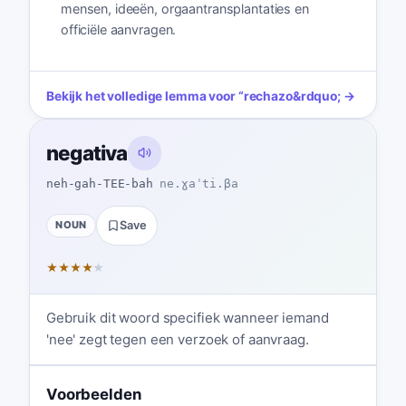
mensen, ideeën, orgaantransplantaties en
officiële aanvragen.
Bekijk het volledige lemma voor
“
rechazo
&rdquo; →
negativa
neh-gah-TEE-bah
ne.ɣaˈti.βa
NOUN
Save
★
★
★
★
★
Gebruik dit woord specifiek wanneer iemand
'nee' zegt tegen een verzoek of aanvraag.
Voorbeelden