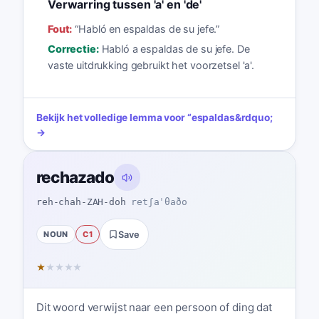
Verwarring tussen 'a' en 'de'
Fout:
“
Habló en espaldas de su jefe.
”
Correctie:
Habló a espaldas de su jefe. De
vaste uitdrukking gebruikt het voorzetsel 'a'.
Bekijk het volledige lemma voor
“
espaldas
&rdquo;
→
rechazado
reh-chah-ZAH-doh
retʃaˈθaðo
NOUN
C1
Save
★
★
★
★
★
Dit woord verwijst naar een persoon of ding dat