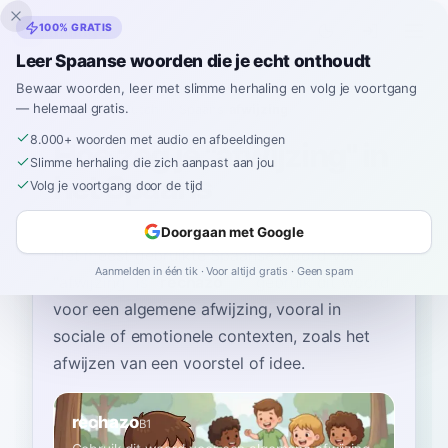
Inklingo
100% GRATIS
Leer Spaanse woorden die je echt onthoudt
Bewaar woorden, leer met slimme herhaling en volg je voortgang
— helemaal gratis.
Home
›
Spaans
›
Dutch
→ Spaans
›
afwijzing
8.000+ woorden met audio en afbeeldingen
Hoe zeg je "afwijzing" in
Slimme herhaling die zich aanpast aan jou
het Spaans
Volg je voortgang door de tijd
Doorgaan met Google
Het meest gebruikte Spaanse woord voor
Aanmelden in één tik · Voor altijd gratis · Geen spam
“
afwijzing
”
is
“
rechazo
”
—
gebruik dit woord
voor een algemene afwijzing, vooral in
sociale of emotionele contexten, zoals het
afwijzen van een voorstel of idee
.
rechazo
B1