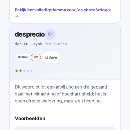
Bekijk het volledige lemma voor
“
calabaza
&rdquo;
→
desprecio
des-PRE-syoh
desˈpɾeθjo
NOUN
B2
Save
★
★
★
★
★
Dit woord duidt een afwijzing aan die gepaard
gaat met minachting of hooghartigheid; het is
geen directe weigering, maar een houding.
Voorbeelden