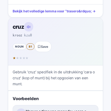
Bekijk het volledige lemma voor
“
trasero
&rdquo; →
cruz
krooz
kɾuθ
NOUN
B1
Save
★
★
★
★
★
Gebruik 'cruz' specifiek in de uitdrukking 'cara o
cruz' (kop of munt) bij het opgooien van een
munt.
Voorbeelden