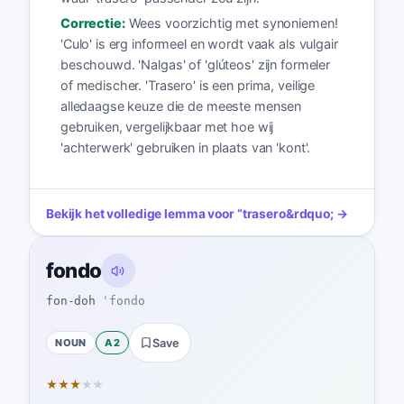
Correctie:
Wees voorzichtig met synoniemen!
'Culo' is erg informeel en wordt vaak als vulgair
beschouwd. 'Nalgas' of 'glúteos' zijn formeler
of medischer. 'Trasero' is een prima, veilige
alledaagse keuze die de meeste mensen
gebruiken, vergelijkbaar met hoe wij
'achterwerk' gebruiken in plaats van 'kont'.
Bekijk het volledige lemma voor
“
trasero
&rdquo; →
fondo
fon-doh
ˈfondo
NOUN
A2
Save
★
★
★
★
★