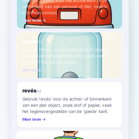
Gebruik 'trasero' voor het achterwerk of de
achterkant van een persoon of dier, vaak in
informele context.
Meer leren →
fondo
A2
Gebruik 'fondo' om de achterkant of diepste
plek van een afgesloten ruimte, zoals een
kamer of tas, aan te duiden.
Meer leren →
revés
A2
Gebruik 'revés' voor de achter- of binnenkant
van een plat object, zoals stof of papier, vaak
het tegenovergestelde van de 'goede' kant.
Meer leren →