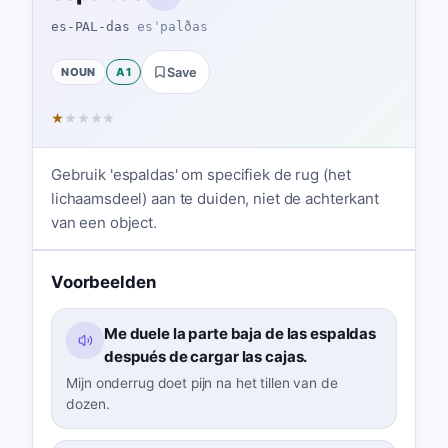
es-PAL-das
esˈpalðas
NOUN
A1
Save
★
★
★
★
★
Gebruik 'espaldas' om specifiek de rug (het
lichaamsdeel) aan te duiden, niet de achterkant
van een object.
Voorbeelden
Me duele la parte baja de las espaldas
después de cargar las cajas.
Mijn onderrug doet pijn na het tillen van de
dozen.