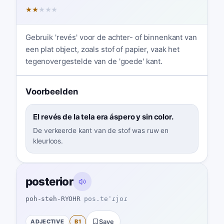
★
★
★
★
★
Gebruik 'revés' voor de achter- of binnenkant van
een plat object, zoals stof of papier, vaak het
tegenovergestelde van de 'goede' kant.
Voorbeelden
El revés de la tela era áspero y sin color.
De verkeerde kant van de stof was ruw en
kleurloos.
posterior
poh-steh-RYOHR
pos.teˈɾjoɾ
ADJECTIVE
B1
Save