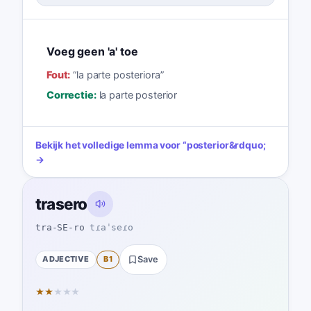
Voeg geen 'a' toe
Fout:
“
la parte posteriora
”
Correctie:
la parte posterior
Bekijk het volledige lemma voor
“
posterior
&rdquo;
→
trasero
tra-SE-ro
tɾaˈseɾo
ADJECTIVE
B1
Save
★
★
★
★
★