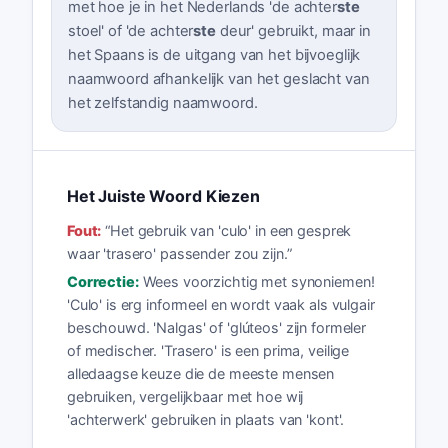
met hoe je in het Nederlands 'de achter
ste
stoel' of 'de achter
ste
deur' gebruikt, maar in
het Spaans is de uitgang van het bijvoeglijk
naamwoord afhankelijk van het geslacht van
het zelfstandig naamwoord.
Het Juiste Woord Kiezen
Fout:
“
Het gebruik van 'culo' in een gesprek
waar 'trasero' passender zou zijn.
”
Correctie:
Wees voorzichtig met synoniemen!
'Culo' is erg informeel en wordt vaak als vulgair
beschouwd. 'Nalgas' of 'glúteos' zijn formeler
of medischer. 'Trasero' is een prima, veilige
alledaagse keuze die de meeste mensen
gebruiken, vergelijkbaar met hoe wij
'achterwerk' gebruiken in plaats van 'kont'.