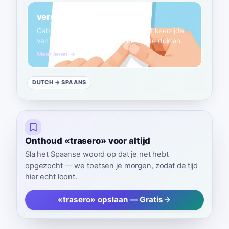
verso
C1
Gebruik 'verso' om de achterkant of keerzijde
van een pagina of blad papier aan te duiden.
Meer leren →
DUTCH
→ SPAANS
Onthoud «trasero» voor altijd
Sla het Spaanse woord op dat je net hebt
opgezocht — we toetsen je morgen, zodat de tijd
hier echt loont.
«trasero» opslaan — Gratis