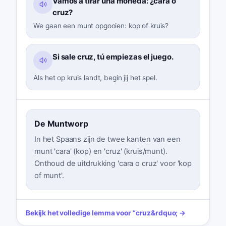
Vamos a tirar una moneda: ¿cara o
cruz?
We gaan een munt opgooien: kop of kruis?
Si sale cruz, tú empiezas el juego.
Als het op kruis landt, begin jij het spel.
De Muntworp
In het Spaans zijn de twee kanten van een
munt 'cara' (kop) en 'cruz' (kruis/munt).
Onthoud de uitdrukking 'cara o cruz' voor 'kop
of munt'.
Bekijk het volledige lemma voor
“
cruz
&rdquo; →