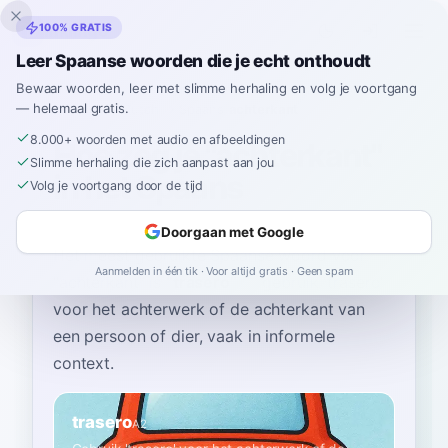
Inklingo
100% GRATIS
Leer Spaanse woorden die je echt onthoudt
Bewaar woorden, leer met slimme herhaling en volg je voortgang
— helemaal gratis.
Home
›
Spaans
›
Dutch
→ Spaans
›
achterkant
8.000+ woorden met audio en afbeeldingen
Hoe zeg je "achterkant"
Slimme herhaling die zich aanpast aan jou
in het Spaans
Volg je voortgang door de tijd
Doorgaan met Google
Het meest gebruikte Spaanse woord voor
Aanmelden in één tik · Voor altijd gratis · Geen spam
“
achterkant
”
is
“
trasero
”
—
gebruik 'trasero'
voor het achterwerk of de achterkant van
een persoon of dier, vaak in informele
context
.
trasero
A2