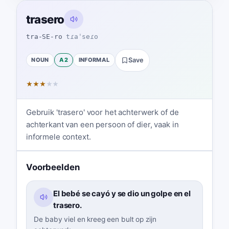
trasero
tra-SE-ro
tɾaˈseɾo
NOUN
A2
INFORMAL
Save
★
★
★
★
★
Gebruik 'trasero' voor het achterwerk of de
achterkant van een persoon of dier, vaak in
informele context.
Voorbeelden
El bebé se cayó y se dio un golpe en el
trasero.
De baby viel en kreeg een bult op zijn