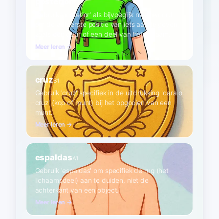
posterior
B1
Gebruik 'posterior' als bijvoeglijk naamwoord
om de achterste positie van iets aan te geven,
zoals een deur of een deel van het lichaam.
Meer leren →
cruz
B1
Gebruik 'cruz' specifiek in de uitdrukking 'cara o
cruz' (kop of munt) bij het opgooien van een
munt.
Meer leren →
espaldas
A1
Gebruik 'espaldas' om specifiek de rug (het
lichaamsdeel) aan te duiden, niet de
achterkant van een object.
Meer leren →