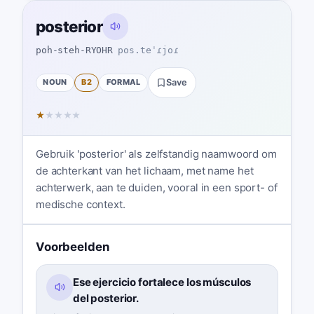
posterior
poh-steh-RYOHR
pos.teˈɾjoɾ
NOUN
B2
FORMAL
Save
★
★
★
★
★
Gebruik 'posterior' als zelfstandig naamwoord om
de achterkant van het lichaam, met name het
achterwerk, aan te duiden, vooral in een sport- of
medische context.
Voorbeelden
Ese ejercicio fortalece los músculos
del posterior.