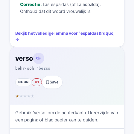
Correctie:
Las espaldas (of La espalda).
Onthoud dat dit woord vrouwelijk is.
Bekijk het volledige lemma voor
“
espaldas
&rdquo;
→
verso
behr-soh
ˈbeɾso
NOUN
C1
Save
★
★
★
★
★
Gebruik 'verso' om de achterkant of keerzijde van
een pagina of blad papier aan te duiden.