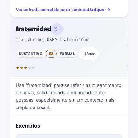
Ver entrada completa para
“
amistad
&rdquo; →
fraternidad
fra-tehr-nee-DAHD
fɾateɾniˈðað
SUSTANTIVO
B2
FORMAL
Save
★
★
★
★
★
Use "fraternidad" para se referir a um sentimento
de união, solidariedade e irmandade entre
pessoas, especialmente em um contexto mais
amplo ou social.
Exemplos