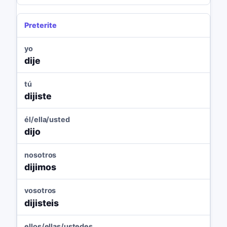
Preterite
yo
dije
tú
dijiste
él/ella/usted
dijo
nosotros
dijimos
vosotros
dijisteis
ellos/ellas/ustedes