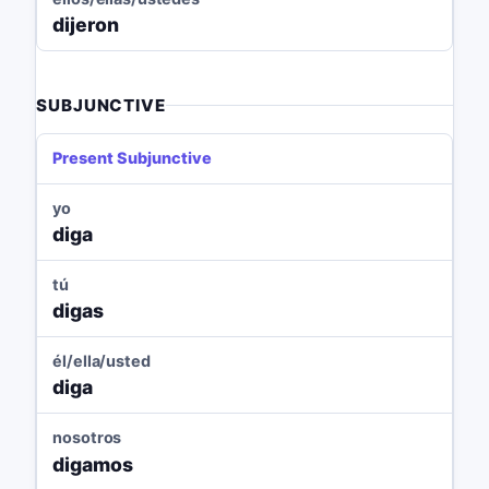
dijeron
SUBJUNCTIVE
Present Subjunctive
yo
diga
tú
digas
él/ella/usted
diga
nosotros
digamos