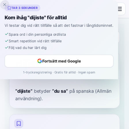
Inklingo
TAR 3 SEKUNDER
Kom ihåg "dijiste" för alltid
Vi testar dig vid rätt tillfälle så att det fastnar i långtidsminnet.
Spara ord i din personliga ordlista
Ordbok
Smart repetition vid rätt tillfälle
Följ vad du har lärt dig
Hem
›
Spanska
›
Ordbok
›
dijiste
dijiste
Fortsätt med Google
1-trycksregistrering · Gratis för alltid · Ingen spam
dee-HEES-tay
diˈxiste
“
dijiste
”
betyder
“
du sa
”
på spanska
(Allmän
användning).