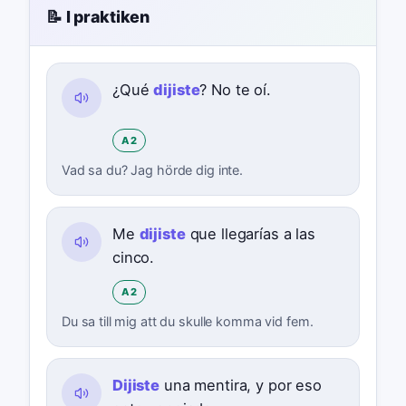
📝 I praktiken
¿Qué
dijiste
? No te oí.
A2
Vad sa du? Jag hörde dig inte.
Me
dijiste
que llegarías a las
cinco.
A2
Du sa till mig att du skulle komma vid fem.
Dijiste
una mentira, y por eso