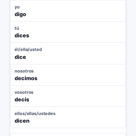
yo
digo
tú
dices
él/ella/usted
dice
nosotros
decimos
vosotros
decís
ellos/ellas/ustedes
dicen