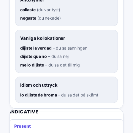
callaste
(
du var tyst
)
negaste
(
du nekade
)
Vanliga kollokationer
dijiste la verdad
–
du sa sanningen
dijiste que no
–
du sa nej
me lo dijiste
–
du sa det till mig
Idiom och uttryck
lo dijiste de broma
–
du sa det på skämt
INDICATIVE
Present