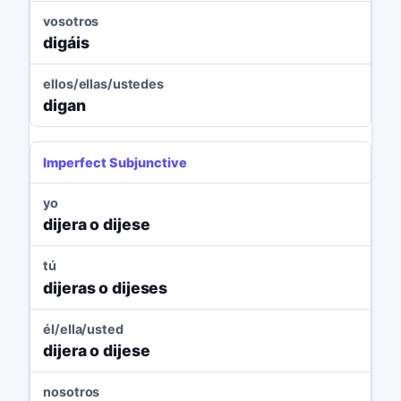
vosotros
digáis
ellos/ellas/ustedes
digan
Imperfect Subjunctive
yo
dijera o dijese
tú
dijeras o dijeses
él/ella/usted
dijera o dijese
nosotros