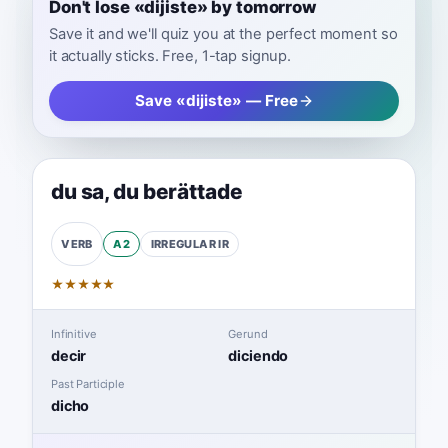
Don't lose «dijiste» by tomorrow
Save it and we'll quiz you at the perfect moment so
it actually sticks. Free, 1-tap signup.
Save «dijiste» — Free
du sa
,
du berättade
A2
IRREGULAR
IR
VERB
★
★
★
★
★
Infinitive
Gerund
decir
diciendo
Past Participle
dicho