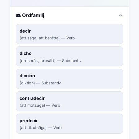
👥 Ordfamilj
decir
(
att säga, att berätta
)
—
Verb
dicho
(
ordspråk, talesätt
)
—
Substantiv
dicción
(
diktion
)
—
Substantiv
contradecir
(
att motsäga
)
—
Verb
predecir
(
att förutsäga
)
—
Verb