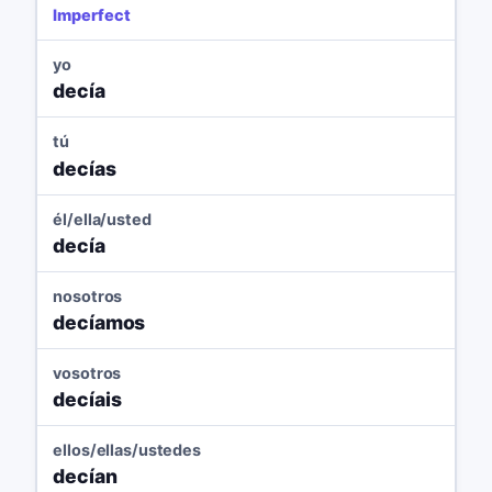
Imperfect
yo
decía
tú
decías
él/ella/usted
decía
nosotros
decíamos
vosotros
decíais
ellos/ellas/ustedes
decían