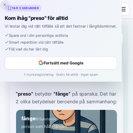
Inklingo
TAR 3 SEKUNDER
Kom ihåg "preso" för alltid
Vi testar dig vid rätt tillfälle så att det fastnar i långtidsminnet.
Spara ord i din personliga ordlista
Ordbok
Smart repetition vid rätt tillfälle
Följ vad du har lärt dig
Hem
›
Spanska
›
Ordbok
›
preso
preso
Fortsätt med Google
1-trycksregistrering · Gratis för alltid · Ingen spam
PREH-soh
ˈpɾe.so
“
preso
”
betyder
“
fånge
”
på spanska
. Det har
2 olika betydelser beroende på sammanhang:
fånge
B1
Substantiv
person som hålls fången