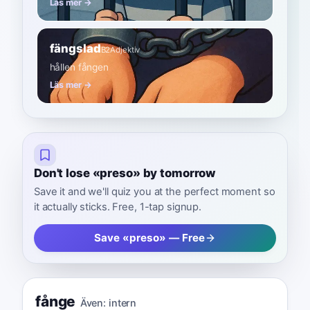
Läs mer →
fängslad
B2
Adjektiv
hållen fången
Läs mer →
Don't lose «preso» by tomorrow
Save it and we'll quiz you at the perfect moment so
it actually sticks. Free, 1-tap signup.
Save «preso» — Free
fånge
Även:
intern