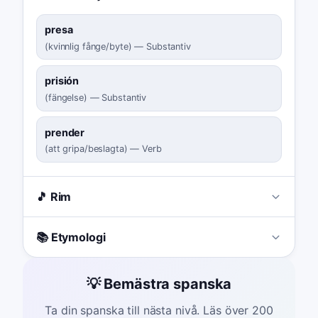
presa
(
kvinnlig fånge/byte
)
—
Substantiv
prisión
(
fängelse
)
—
Substantiv
prender
(
att gripa/beslagta
)
—
Verb
🎵 Rim
📚 Etymologi
💡 Bemästra spanska
Ta din spanska till nästa nivå. Läs över 200