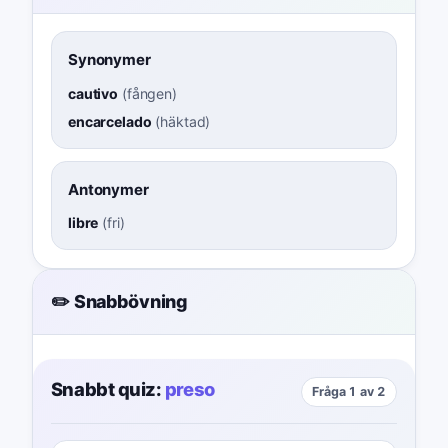
Synonymer
cautivo
(
fången
)
encarcelado
(
häktad
)
Antonymer
libre
(
fri
)
✏️ Snabbövning
Snabbt quiz:
preso
Fråga 1 av 2