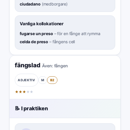
ciudadano
(
medborgare
)
Vanliga kollokationer
fugarse un preso
–
för en fånge att rymma
celda de preso
–
fångens cell
fängslad
Även:
fången
M
B2
ADJEKTIV
★
★
★
★
★
📝 I praktiken