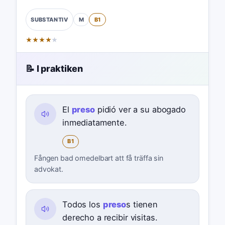
M
B1
SUBSTANTIV
★
★
★
★
★
📝 I praktiken
El
preso
pidió ver a su abogado
inmediatamente.
B1
Fången bad omedelbart att få träffa sin
advokat.
Todos los
preso
s tienen
derecho a recibir visitas.