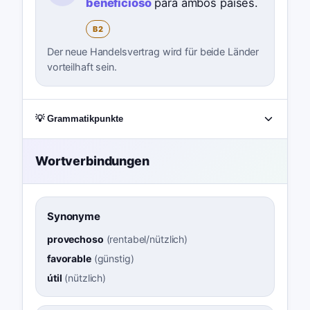
beneficioso
para ambos países.
B2
Der neue Handelsvertrag wird für beide Länder
vorteilhaft sein.
💡 Grammatikpunkte
Wortverbindungen
Synonyme
provechoso
(
rentabel/nützlich
)
favorable
(
günstig
)
útil
(
nützlich
)