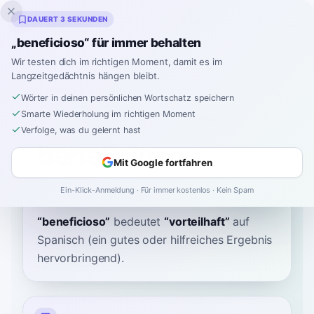
Inklingo
DAUERT 3 SEKUNDEN
„beneficioso“ für immer behalten
Wir testen dich im richtigen Moment, damit es im
Langzeitgedächtnis hängen bleibt.
Wörterbuch
Wörter in deinen persönlichen Wortschatz speichern
Smarte Wiederholung im richtigen Moment
Startseite
›
Spanisch
›
Wörterbuch
›
beneficioso
Verfolge, was du gelernt hast
beneficioso
Mit Google fortfahren
beh-neh-fee-SYOH-soh
benefiˈθjoso
Ein-Klick-Anmeldung · Für immer kostenlos · Kein Spam
“
beneficioso
”
bedeutet
“
vorteilhaft
”
auf
Spanisch
(ein gutes oder hilfreiches Ergebnis
hervorbringend).