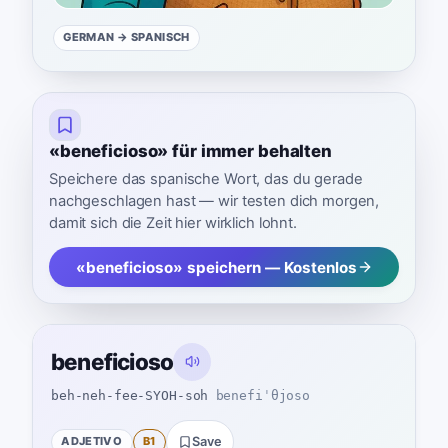
GERMAN
→ SPANISCH
«beneficioso» für immer behalten
Speichere das spanische Wort, das du gerade
nachgeschlagen hast — wir testen dich morgen,
damit sich die Zeit hier wirklich lohnt.
«beneficioso» speichern — Kostenlos
beneficioso
beh-neh-fee-SYOH-soh
benefiˈθjoso
ADJETIVO
B1
Save