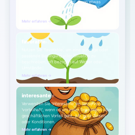
Verwenden Sie 'beneficioso', wenn etwas
generell gut, nützlich oder gesundheitliche
Vorteile hat.
Mehr erfahren →
favorable
A2
Nutzen Sie 'favorable', um eine günstige oder
passende Bedingung oder Situation zu
beschreiben, oft bezogen auf Wetter oder
Umstände.
Mehr erfahren →
interesante
B1
Verwenden Sie 'interesante' im Sinne von
'vorteilhaft', wenn es um einen finanziellen oder
geschäftlichen Vorteil geht, z.B. gute Zinsen
oder Konditionen.
Mehr erfahren →