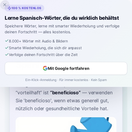
Inklingo
100 % KOSTENLOS
Lerne Spanisch-Wörter, die du wirklich behältst
Speichere Wörter, lerne mit smarter Wiederholung und verfolge
deinen Fortschritt — alles kostenlos.
Startseite
›
Spanisch
›
German
→ Spanisch
›
vorteilhaft
8.000+ Wörter mit Audio & Bildern
Wie sagt man
Smarte Wiederholung, die sich dir anpasst
"vorteilhaft" auf
Verfolge deinen Fortschritt über die Zeit
Spanisch
Mit Google fortfahren
Ein-Klick-Anmeldung · Für immer kostenlos · Kein Spam
Das gebräuchlichste spanische Wort für
“
vorteilhaft
”
ist
“
beneficioso
”
—
verwenden
Sie 'beneficioso', wenn etwas generell gut,
nützlich oder gesundheitliche Vorteile hat
.
beneficioso
B1