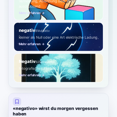
Verneinung, Ablehnung oder Widerstand
ausdrückend
Mehr erfahren →
negativ
B1
Adjektiv
kleiner als Null oder eine Art elektrische Ladung
Mehr erfahren →
Negativ
B2
Substantiv
fotografisches Filmbild
Mehr erfahren →
«negativo» wirst du morgen vergessen
haben