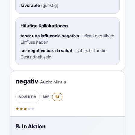
favorable
(
günstig
)
Häufige Kollokationen
tener una influencia negativa
–
einen negativen
Einfluss haben
ser negativo para la salud
–
schlecht für die
Gesundheit sein
negativ
Auch:
Minus
M/F
B1
ADJEKTIV
★
★
★
★
★
📝 In Aktion