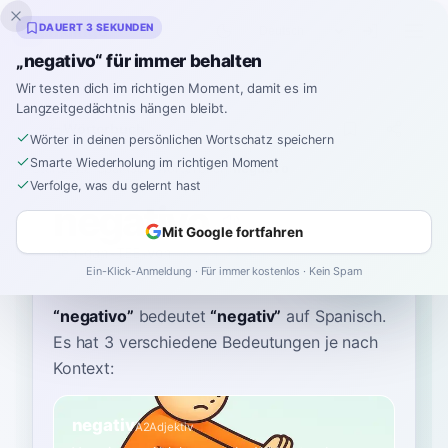
Inklingo
DAUERT 3 SEKUNDEN
„negativo“ für immer behalten
Wir testen dich im richtigen Moment, damit es im
Langzeitgedächtnis hängen bleibt.
Wörterbuch
Wörter in deinen persönlichen Wortschatz speichern
Smarte Wiederholung im richtigen Moment
Startseite
›
Spanisch
›
Wörterbuch
›
negativo
Verfolge, was du gelernt hast
negativo
Mit Google fortfahren
neh-gah-TEE-voh
ne.ɣaˈti.βo
Ein-Klick-Anmeldung · Für immer kostenlos · Kein Spam
“
negativo
”
bedeutet
“
negativ
”
auf Spanisch
.
Es hat 3 verschiedene Bedeutungen je nach
Kontext:
negativ
A2
Adjektiv