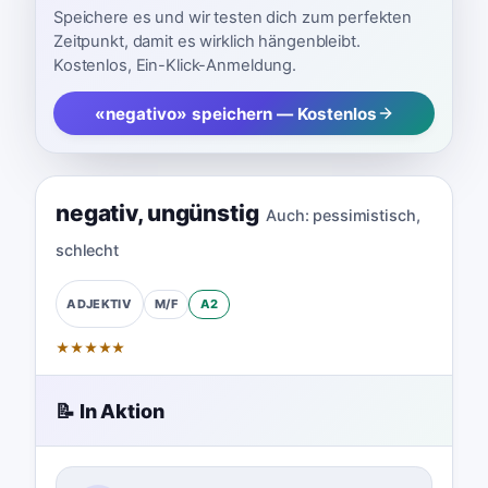
Speichere es und wir testen dich zum perfekten
Zeitpunkt, damit es wirklich hängenbleibt.
Kostenlos, Ein-Klick-Anmeldung.
«negativo» speichern — Kostenlos
negativ
,
ungünstig
Auch:
pessimistisch
,
schlecht
M/F
A2
ADJEKTIV
★
★
★
★
★
📝 In Aktion