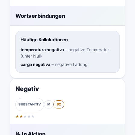
Wortverbindungen
Häufige Kollokationen
temperatura negativa
–
negative Temperatur
(unter Null)
carga negativa
–
negative Ladung
Negativ
M
B2
SUBSTANTIV
★
★
★
★
★
📝 In Aktion