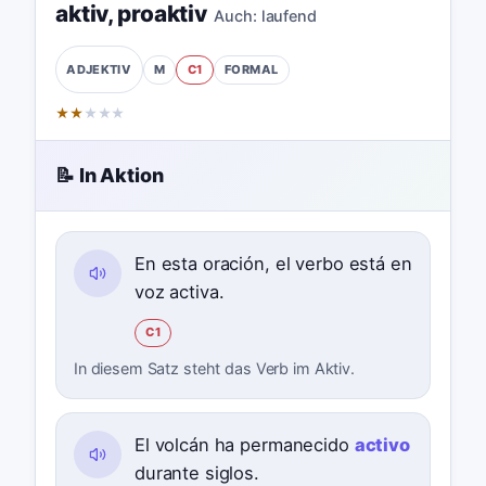
aktiv
,
proaktiv
Auch:
laufend
M
C1
FORMAL
ADJEKTIV
★
★
★
★
★
📝 In Aktion
En esta oración, el verbo está en
voz activa.
C1
In diesem Satz steht das Verb im Aktiv.
El volcán ha permanecido
activo
durante siglos.