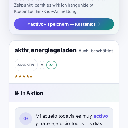
Zeitpunkt, damit es wirklich hängenbleibt.
Kostenlos, Ein-Klick-Anmeldung.
«activo» speichern — Kostenlos
aktiv
,
energiegeladen
Auch:
beschäftigt
M
A1
ADJEKTIV
★
★
★
★
★
📝 In Aktion
Mi abuelo todavía es muy
activo
y hace ejercicio todos los días.