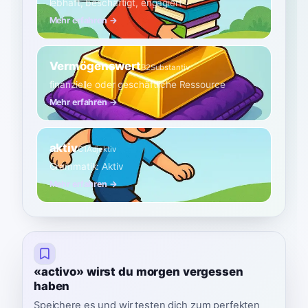
lebhaft, beschäftigt, engagiert
Mehr erfahren →
Vermögenswert
B2
Substantiv
finanzielle oder geschäftliche Ressource
Mehr erfahren →
aktiv
C1
Adjektiv
Grammatik: Aktiv
Mehr erfahren →
«activo» wirst du morgen vergessen
haben
Speichere es und wir testen dich zum perfekten