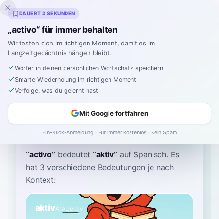
Inklingo
DAUERT 3 SEKUNDEN
„activo“ für immer behalten
Wir testen dich im richtigen Moment, damit es im
Langzeitgedächtnis hängen bleibt.
Wörterbuch
Wörter in deinen persönlichen Wortschatz speichern
Smarte Wiederholung im richtigen Moment
Startseite
›
Spanisch
›
Wörterbuch
›
activo
Verfolge, was du gelernt hast
activo
Mit Google fortfahren
ahk-TEE-voh
akˈti.βo
Ein-Klick-Anmeldung · Für immer kostenlos · Kein Spam
“
activo
”
bedeutet
“
aktiv
”
auf Spanisch
. Es
hat 3 verschiedene Bedeutungen je nach
Kontext:
aktiv
A1
Adjektiv