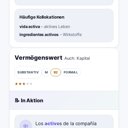
Häufige Kollokationen
vida activa
–
aktives Leben
ingredientes activos
–
Wirkstoffe
Vermögenswert
Auch:
Kapital
M
B2
FORMAL
SUBSTANTIV
★
★
★
★
★
📝 In Aktion
Los
activo
s de la compañía