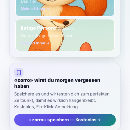
Das Tier
Mehr erfahren →
listige Person
B1
Substantiv
Kluge oder gerissene Person
Mehr erfahren →
«zorro» wirst du morgen vergessen
haben
Speichere es und wir testen dich zum perfekten
Zeitpunkt, damit es wirklich hängenbleibt.
Kostenlos, Ein-Klick-Anmeldung.
«zorro» speichern — Kostenlos