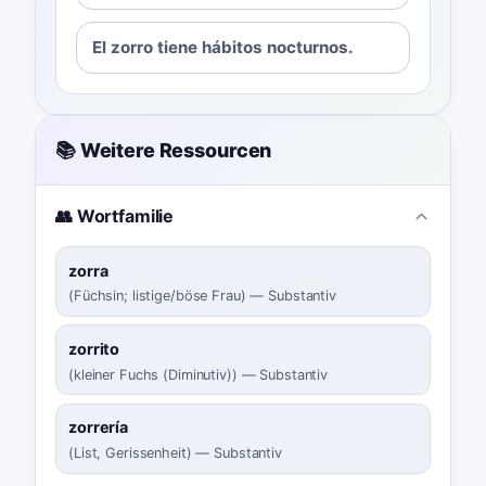
El zorro tiene hábitos nocturnos.
📚 Weitere Ressourcen
👥 Wortfamilie
zorra
(
Füchsin; listige/böse Frau
)
—
Substantiv
zorrito
(
kleiner Fuchs (Diminutiv)
)
—
Substantiv
zorrería
(
List, Gerissenheit
)
—
Substantiv