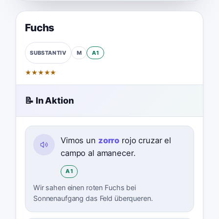
Fuchs
M
A1
SUBSTANTIV
★
★
★
★
★
📝 In Aktion
Vimos un
zorro
rojo cruzar el
campo al amanecer.
A1
Wir sahen einen roten Fuchs bei
Sonnenaufgang das Feld überqueren.