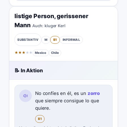
listige Person
,
gerissener
Mann
Auch:
kluger Kerl
M
B1
INFORMAL
SUBSTANTIV
★
★
★
★
★
Mexico
Chile
📝 In Aktion
No confíes en él, es un
zorro
que siempre consigue lo que
quiere.
B1