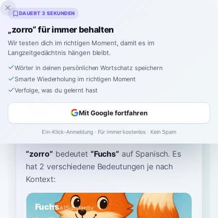
Inklingo
DAUERT 3 SEKUNDEN
„zorro“ für immer behalten
Wir testen dich im richtigen Moment, damit es im
Langzeitgedächtnis hängen bleibt.
Wörterbuch
Wörter in deinen persönlichen Wortschatz speichern
Smarte Wiederholung im richtigen Moment
Startseite
›
Spanisch
›
Wörterbuch
›
zorro
Verfolge, was du gelernt hast
zorro
Mit Google fortfahren
ZOH-rroh
ˈθo.ro
Ein-Klick-Anmeldung · Für immer kostenlos · Kein Spam
“
zorro
”
bedeutet
“
Fuchs
”
auf Spanisch
. Es
hat 2 verschiedene Bedeutungen je nach
Kontext:
Fuchs
A1
Substantiv