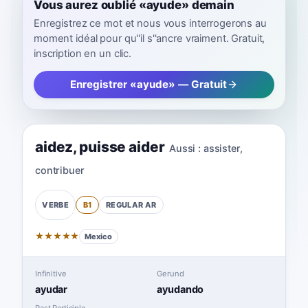
Vous aurez oublié «ayude» demain
Enregistrez ce mot et nous vous interrogerons au
moment idéal pour qu''il s''ancre vraiment. Gratuit,
inscription en un clic.
Enregistrer «ayude» — Gratuit
aidez
,
puisse aider
Aussi :
assister
,
contribuer
B1
REGULAR
AR
VERBE
★
★
★
★
★
Mexico
Infinitive
Gerund
ayudar
ayudando