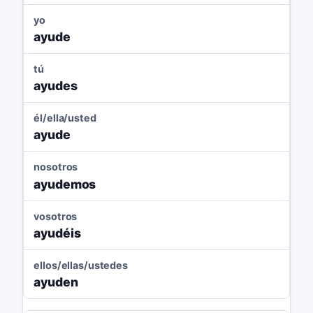
yo
ayude
tú
ayudes
él/ella/usted
ayude
nosotros
ayudemos
vosotros
ayudéis
ellos/ellas/ustedes
ayuden