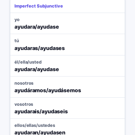
Imperfect Subjunctive
yo
ayudara/ayudase
tú
ayudaras/ayudases
él/ella/usted
ayudara/ayudase
nosotros
ayudáramos/ayudásemos
vosotros
ayudarais/ayudaseis
ellos/ellas/ustedes
ayudaran/ayudasen