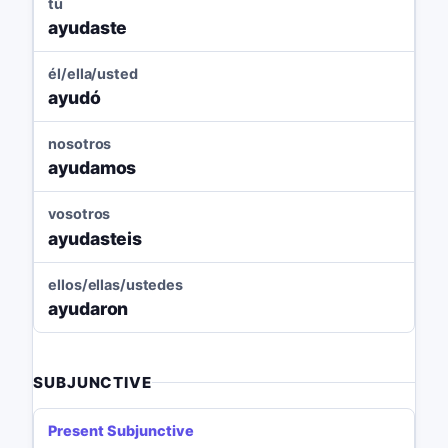
tú
ayudaste
él/ella/usted
ayudó
nosotros
ayudamos
vosotros
ayudasteis
ellos/ellas/ustedes
ayudaron
SUBJUNCTIVE
Present Subjunctive