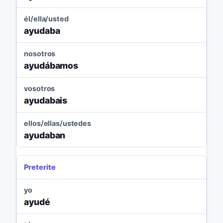
él/ella/usted
ayudaba
nosotros
ayudábamos
vosotros
ayudabais
ellos/ellas/ustedes
ayudaban
Preterite
yo
ayudé