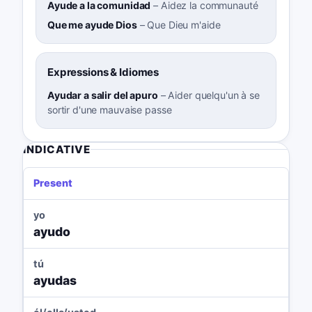
Ayude a la comunidad
–
Aidez la communauté
Que me ayude Dios
–
Que Dieu m'aide
Expressions & Idiomes
Ayudar a salir del apuro
–
Aider quelqu'un à se
sortir d'une mauvaise passe
INDICATIVE
Present
yo
ayudo
tú
ayudas