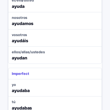
él/ella/usted
ayuda
nosotros
ayudamos
vosotros
ayudáis
ellos/ellas/ustedes
ayudan
Imperfect
yo
ayudaba
tú
ayudabas