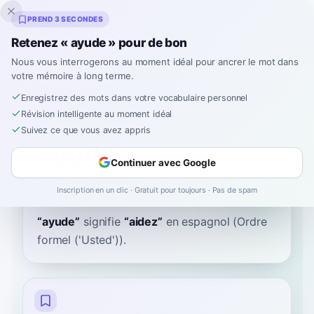
Inklingo
PREND 3 SECONDES
Retenez « ayude » pour de bon
Nous vous interrogerons au moment idéal pour ancrer le mot dans
votre mémoire à long terme.
Dictionnaire
Enregistrez des mots dans votre vocabulaire personnel
Révision intelligente au moment idéal
Accueil
›
Espagnol
›
Dictionnaire
›
ayude
Suivez ce que vous avez appris
ayude
Continuer avec Google
ah-YOO-deh
aˈʝuðe
Inscription en un clic · Gratuit pour toujours · Pas de spam
“
ayude
”
signifie
“
aidez
”
en espagnol
(Ordre
formel ('Usted')).