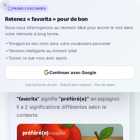
Inklingo
PREND 3 SECONDES
Retenez « favorita » pour de bon
Nous vous interrogerons au moment idéal pour ancrer le mot dans
votre mémoire à long terme.
Dictionnaire
Enregistrez des mots dans votre vocabulaire personnel
Révision intelligente au moment idéal
Accueil
›
Espagnol
›
Dictionnaire
›
favorita
Suivez ce que vous avez appris
favorita
Continuer avec Google
fah-boh-REE-tah
fa.βoˈɾi.ta
Inscription en un clic · Gratuit pour toujours · Pas de spam
“
favorita
”
signifie
“
préféré(e)
”
en espagnol
.
Il a 2 significations différentes selon le
contexte:
préféré(e)
A1
Adjectif