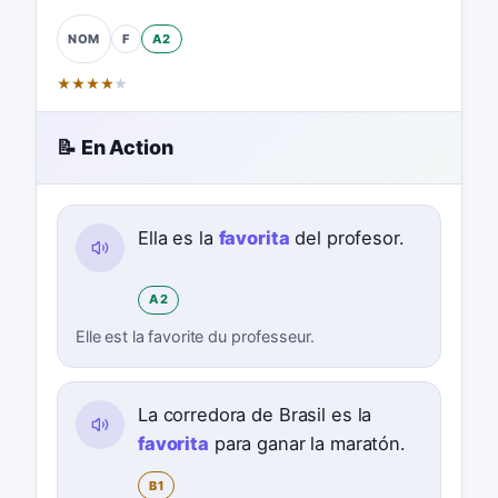
F
A2
NOM
★
★
★
★
★
📝 En Action
Ella es la
favorita
del profesor.
A2
Elle est la favorite du professeur.
La corredora de Brasil es la
favorita
para ganar la maratón.
B1