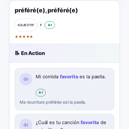
préféré(e)
,
préféré(e)
F
A1
ADJECTIF
★
★
★
★
★
📝 En Action
Mi comida
favorita
es la paella.
A1
Ma nourriture préférée est la paella.
¿Cuál es tu canción
favorita
de