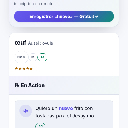
inscription en un clic.
Enregistrer «huevo» — Gratuit
œuf
Aussi :
ovule
M
A1
NOM
★
★
★
★
★
📝 En Action
Quiero un
huevo
frito con
tostadas para el desayuno.
A1