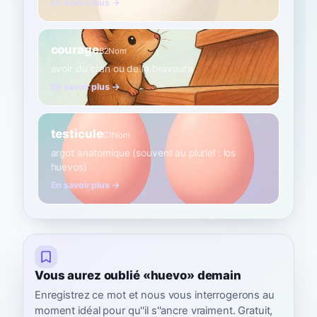
En savoir plus →
courage
B2
Nom
avoir du cran ou de la bravoure
En savoir plus →
testicule
C1
Nom
argot anatomique (souvent au pluriel : los
huevos)
En savoir plus →
Vous aurez oublié «huevo» demain
Enregistrez ce mot et nous vous interrogerons au
moment idéal pour qu''il s''ancre vraiment. Gratuit,