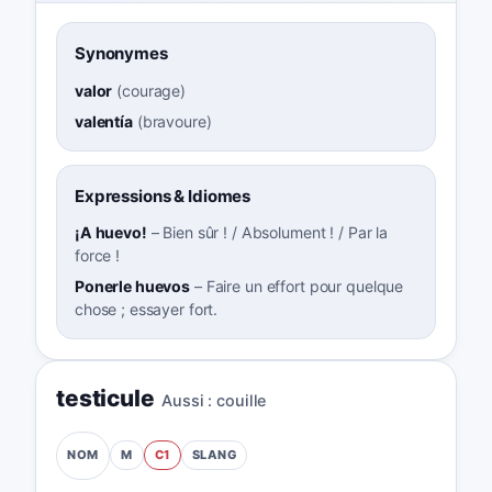
Synonymes
valor
(
courage
)
valentía
(
bravoure
)
Expressions & Idiomes
¡A huevo!
–
Bien sûr ! / Absolument ! / Par la
force !
Ponerle huevos
–
Faire un effort pour quelque
chose ; essayer fort.
testicule
Aussi :
couille
M
C1
SLANG
NOM