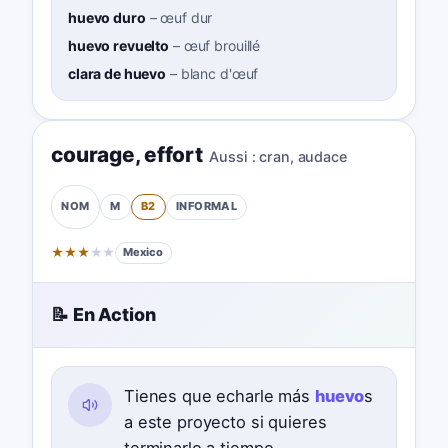
huevo duro
–
œuf dur
huevo revuelto
–
œuf brouillé
clara de huevo
–
blanc d'œuf
courage
,
effort
Aussi :
cran
,
audace
M
B2
INFORMAL
NOM
★
★
★
★
★
Mexico
📝 En Action
Tienes que echarle más
huevo
s
a este proyecto si quieres
terminarlo a tiempo.