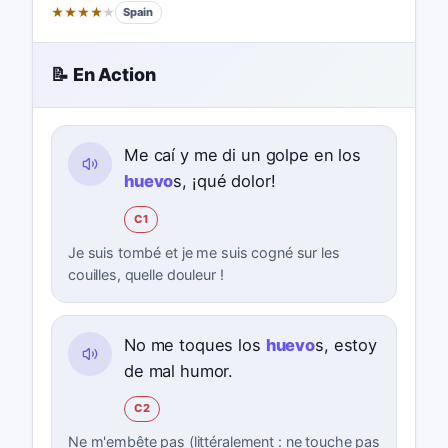
★
★
★
★
★
Spain
📝 En Action
Me caí y me di un golpe en los
huevo
s, ¡qué dolor!
C1
Je suis tombé et je me suis cogné sur les
couilles, quelle douleur !
No me toques los
huevo
s, estoy
de mal humor.
C2
Ne m'embête pas (littéralement : ne touche pas