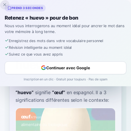
Inklingo
PREND 3 SECONDES
Retenez « huevo » pour de bon
Nous vous interrogerons au moment idéal pour ancrer le mot dans
votre mémoire à long terme.
Dictionnaire
Enregistrez des mots dans votre vocabulaire personnel
Révision intelligente au moment idéal
Accueil
›
Espagnol
›
Dictionnaire
›
huevo
Suivez ce que vous avez appris
huevo
Continuer avec Google
OO-EH-voh
ˈweβo
Inscription en un clic · Gratuit pour toujours · Pas de spam
“
huevo
”
signifie
“
œuf
”
en espagnol
. Il a 3
significations différentes selon le contexte:
œuf
A1
Nom
alimentaire ou biologique