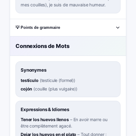
mes couilles), je suis de mauvaise humeur.
💡 Points de grammaire
Connexions de Mots
Synonymes
testículo
(
testicule (formel)
)
cojón
(
couille (plus vulgaire)
)
Expressions & Idiomes
Tener los huevos llenos
–
En avoir marre ou
être complètement agacé.
Dejar los huevos en el plato
–
Tout donner ;