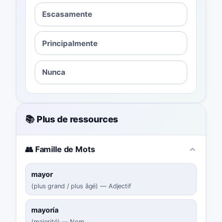
Escasamente
Principalmente
Nunca
📚 Plus de ressources
👥 Famille de Mots
mayor
(
plus grand / plus âgé
)
—
Adjectif
mayoría
(
majorité
)
—
Nom