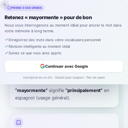
Inklingo
PREND 3 SECONDES
Retenez « mayormente » pour de bon
Nous vous interrogerons au moment idéal pour ancrer le mot dans
votre mémoire à long terme.
Dictionnaire
Enregistrez des mots dans votre vocabulaire personnel
Révision intelligente au moment idéal
Accueil
›
Espagnol
›
Dictionnaire
›
mayormente
Suivez ce que vous avez appris
mayormente
Continuer avec Google
mah-yor-MEN-teh
maʝoɾˈmente
Inscription en un clic · Gratuit pour toujours · Pas de spam
“
mayormente
”
signifie
“
principalement
”
en
espagnol
(usage général).