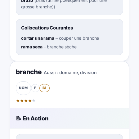
brazo
(
bras (utilisé poétiquement pour une
grosse branche)
)
Collocations Courantes
cortar una rama
–
couper une branche
rama seca
–
branche sèche
branche
Aussi :
domaine
,
division
F
B1
NOM
★
★
★
★
★
📝 En Action