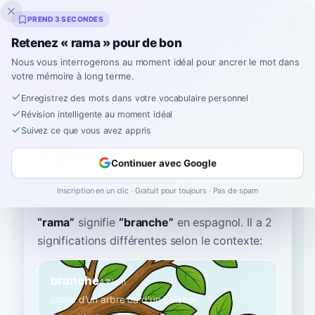
Inklingo
PREND 3 SECONDES
Retenez « rama » pour de bon
Nous vous interrogerons au moment idéal pour ancrer le mot dans
votre mémoire à long terme.
Dictionnaire
Enregistrez des mots dans votre vocabulaire personnel
Révision intelligente au moment idéal
Accueil
›
Espagnol
›
Dictionnaire
›
rama
Suivez ce que vous avez appris
rama
Continuer avec Google
RAH-mah
ˈra.ma
Inscription en un clic · Gratuit pour toujours · Pas de spam
“
rama
”
signifie
“
branche
”
en espagnol
. Il a 2
significations différentes selon le contexte:
branche
A1
Nom
partie d'un arbre ou d'un buisson