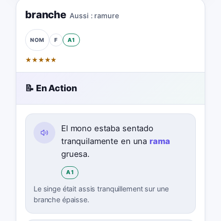
branche
Aussi :
ramure
F
A1
NOM
★
★
★
★
★
📝 En Action
El mono estaba sentado
tranquilamente en una
rama
gruesa.
A1
Le singe était assis tranquillement sur une
branche épaisse.