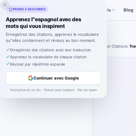
Inklingo
PREND 3 SECONDES
Blog
Histoires
Outils espagnols
Apprenez l''espagnol avec des
mots qui vous inspirent
Enregistrez des citations, apprenez le vocabulaire
qu''elles contiennent et révisez au bon moment.
Espagnol
›
Citations
›
Tra
Enregistrez des citations avec leur traduction
Apprenez le vocabulaire de chaque citation
Révisez par répétition espacée
Continuer avec Google
Inscription en un clic · Gratuit pour toujours · Pas de spam