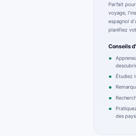
Parfait pour
voyage, l'in
espagnol d'
planifiez vo
Conseils d
Apprenez 
descubri
Étudiez l
Remarque
Recherch
Pratiquez
des pays