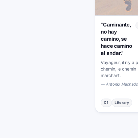
"
Caminante,
no hay
camino, se
hace camino
al andar.
"
Voyageur, il n'y a 
chemin, le chemin s
marchant.
—
Antonio Machad
C1
Literary