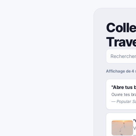
Colle
Trav
Affichage de 4 
"
Abre tus b
Ouvre tes bra
—
Popular S
"
V