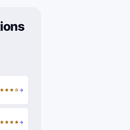
tions
★★★☆
→
★★★★
→