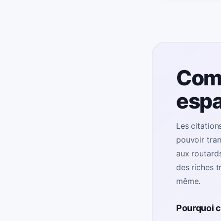
Comp
espa
Les citation
pouvoir tra
aux routards
des riches 
même.
Pourquoi c