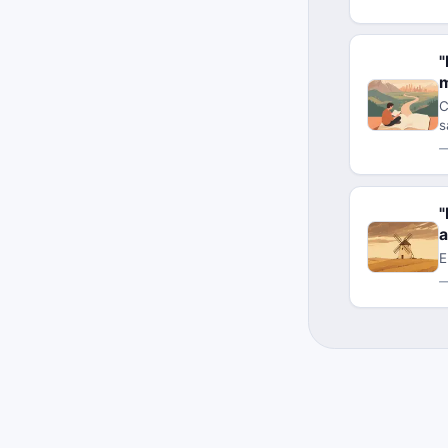
"
C
s
"
a
E