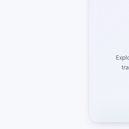
Expl
tr