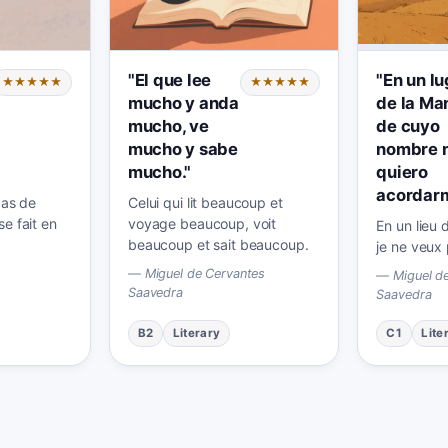
"
El que lee
"
En un lu
★★★★★
★★★★★
mucho y anda
de la Ma
mucho, ve
de cuyo
mucho y sabe
nombre 
mucho.
"
quiero
acordar
pas de
Celui qui lit beaucoup et
e fait en
voyage beaucoup, voit
En un lieu
beaucoup et sait beaucoup.
je ne veux
o
—
Miguel de Cervantes
—
Miguel d
Saavedra
Saavedra
B2
Literary
C1
Lite