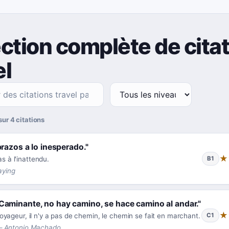
ction complète de cita
el
sur 4 citations
razos a lo inesperado.
"
★
s à l'inattendu.
B1
aying
Caminante, no hay camino, se hace camino al andar.
"
★
oyageur, il n'y a pas de chemin, le chemin se fait en marchant.
C1
—
Antonio Machado