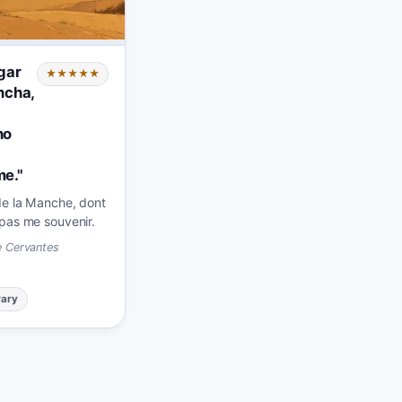
gar
★★★★★
ncha,
no
me.
"
 de la Manche, dont
 pas me souvenir.
e Cervantes
rary