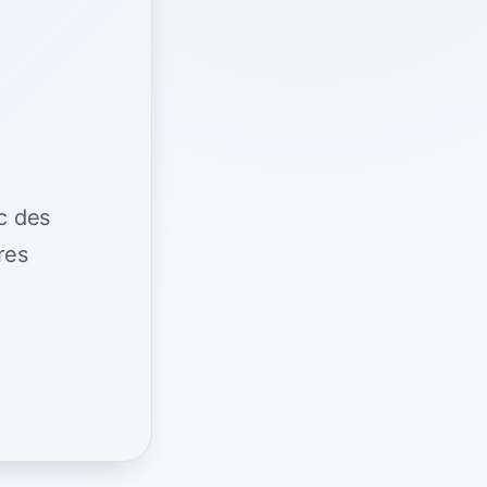
c des
res