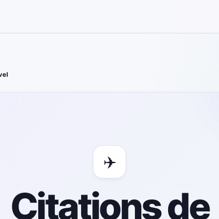
vel
✈️
Citations de