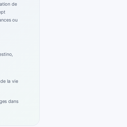
ation de
ept
ances ou
estino,
e la vie
yages dans