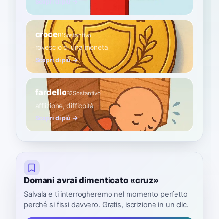
Scopri di più →
croce
B1
Sostantivo
rovescio di una moneta
Scopri di più →
fardello
B2
Sostantivo
afflizione, difficoltà
Scopri di più →
Domani avrai dimenticato «cruz»
Salvala e ti interrogheremo nel momento perfetto
perché si fissi davvero. Gratis, iscrizione in un clic.