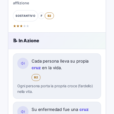
afflizione
F
B2
SOSTANTIVO
★
★
★
★
★
📝 In Azione
Cada persona lleva su propia
cruz
en la vida.
B2
Ogni persona porta la propria croce (fardello)
nella vita.
Su enfermedad fue una
cruz