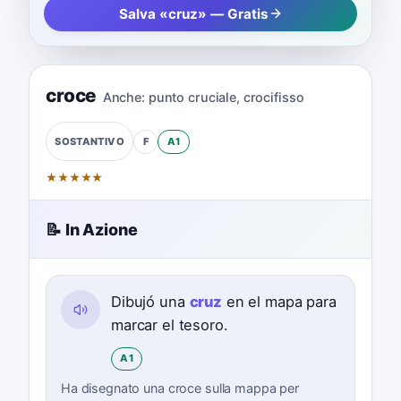
Salva «cruz» — Gratis
croce
Anche:
punto cruciale
,
crocifisso
F
A1
SOSTANTIVO
★
★
★
★
★
📝 In Azione
Dibujó una
cruz
en el mapa para
marcar el tesoro.
A1
Ha disegnato una croce sulla mappa per