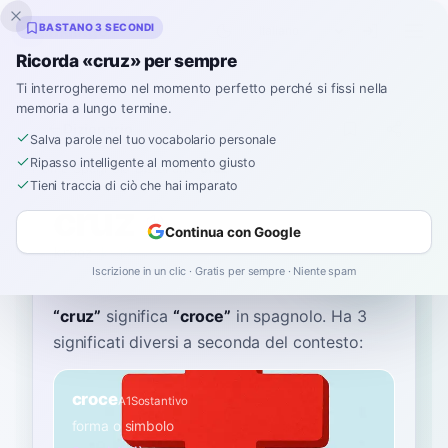
Inklingo
BASTANO 3 SECONDI
Ricorda «cruz» per sempre
Ti interrogheremo nel momento perfetto perché si fissi nella
memoria a lungo termine.
Dizionario
Salva parole nel tuo vocabolario personale
Ripasso intelligente al momento giusto
Home
›
Spagnolo
›
Dizionario
›
cruz
Tieni traccia di ciò che hai imparato
cruz
Continua con Google
krooz
kɾuθ
Iscrizione in un clic · Gratis per sempre · Niente spam
“
cruz
”
significa
“
croce
”
in spagnolo
. Ha 3
significati diversi a seconda del contesto:
croce
A1
Sostantivo
forma o simbolo