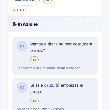
F
B1
SOSTANTIVO
★
★
★
★
★
📝 In Azione
Vamos a tirar una moneda: ¿cara
o
cruz
?
B1
Lanceremo una moneta: testa o croce?
Si sale
cruz
, tú empiezas el
juego.
B1
Se esce croce, inizi tu il gioco.