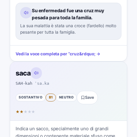
Su enfermedad fue una cruz muy
pesada para toda la familia.
La sua malattia è stata una croce (fardello) molto
pesante per tutta la famiglia.
Vedi la voce completa per
“
cruz
&rdquo; →
saca
SAH-kah
ˈsa.ka
SOSTANTIVO
B1
NEUTRO
Save
★
★
★
★
★
Indica un sacco, specialmente uno di grandi
dimensioni o contenente materiale sfuso come