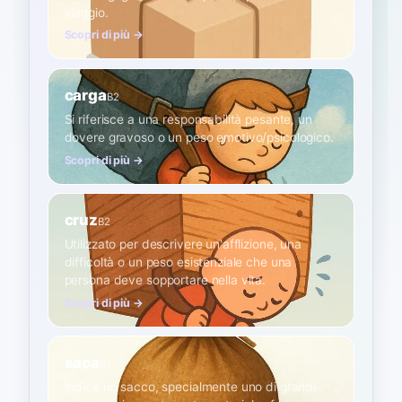
viaggio.
Scopri di più →
carga
B2
Si riferisce a una responsabilità pesante, un
dovere gravoso o un peso emotivo/psicologico.
Scopri di più →
cruz
B2
Utilizzato per descrivere un'afflizione, una
difficoltà o un peso esistenziale che una
persona deve sopportare nella vita.
Scopri di più →
saca
B1
Indica un sacco, specialmente uno di grandi