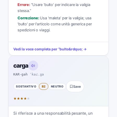
Errore:
“
Usare 'bulto' per indicare la valigia
stessa.
”
Correzione:
Usa 'maleta' per la valigia; usa
'bulto' per l'articolo come unità generica per
spedizioni o viaggi.
Vedi la voce completa per
“
bulto
&rdquo; →
carga
KAR-gah
ˈkaɾ.ɣa
SOSTANTIVO
B2
NEUTRO
Save
★
★
★
★
★
Si riferisce a una responsabilità pesante, un