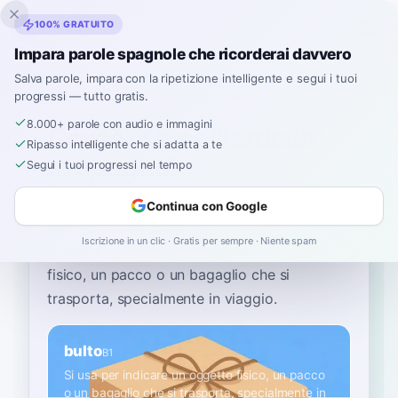
Inklingo
100% GRATUITO
Impara parole spagnole che ricorderai davvero
Salva parole, impara con la ripetizione intelligente e segui i tuoi
progressi — tutto gratis.
Home
›
Spagnolo
›
Italian
→ spagnolo
›
fardello
8.000+ parole con audio e immagini
Come si dice "fardello"
Ripasso intelligente che si adatta a te
in spagnolo
Segui i tuoi progressi nel tempo
Continua con Google
La parola spagnola più comune per
“
fardello
”
Iscrizione in un clic · Gratis per sempre · Niente spam
è
“
bulto
”
—
si usa per indicare un oggetto
fisico, un pacco o un bagaglio che si
trasporta, specialmente in viaggio
.
bulto
B1
Si usa per indicare un oggetto fisico, un pacco
o un bagaglio che si trasporta, specialmente in