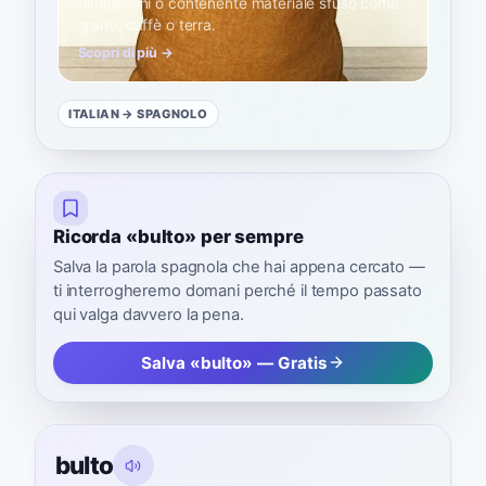
dimensioni o contenente materiale sfuso come
grano, caffè o terra.
Scopri di più →
ITALIAN
→ SPAGNOLO
Ricorda «bulto» per sempre
Salva la parola spagnola che hai appena cercato —
ti interrogheremo domani perché il tempo passato
qui valga davvero la pena.
Salva «bulto» — Gratis
bulto