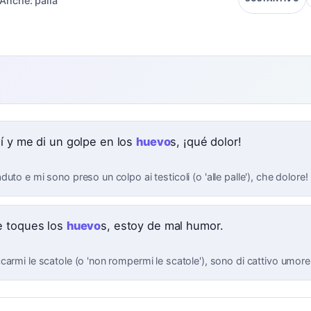
Anche:
palla
e
í y me di un golpe en los
huevo
s, ¡qué dolor!
uto e mi sono preso un colpo ai testicoli (o 'alle palle'), che dolore!
 toques los
huevo
s, estoy de mal humor.
armi le scatole (o 'non rompermi le scatole'), sono di cattivo umore