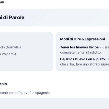
ali
 di Parole
Modi di Dire & Espressioni
colo (formale)
)
Tener los huevos llenos
–
Esse
completamente infastidito.
ù volgare)
)
Dejar los huevos en el plato
–
che si ha; fare uno sforzo supr
nolo
ducono come "huevo" in spagnolo: