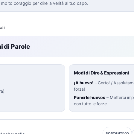
 molto coraggio per dire la verità al tuo capo.
ali
 di Parole
Modi di Dire & Espressioni
¡A huevo!
–
Certo! / Assolutam
forza!
ra
)
Ponerle huevos
–
Metterci imp
con tutte le forze.
SOSTANTIVO