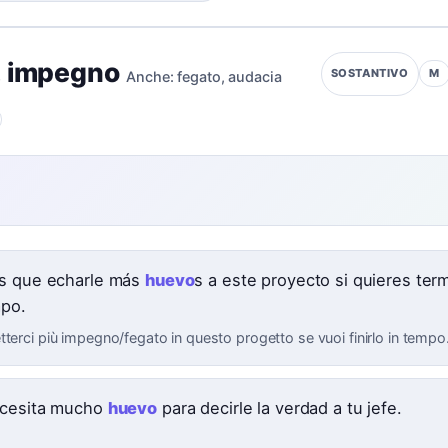
,
impegno
M
SOSTANTIVO
Anche:
fegato
,
audacia
e
s que echarle más
huevo
s a este proyecto si quieres term
mpo.
terci più impegno/fegato in questo progetto se vuoi finirlo in tempo
cesita mucho
huevo
para decirle la verdad a tu jefe.