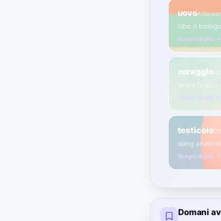
uovo
A1
Sostan
cibo o biologi
Scopri di più →
coraggio
B2
avere fegato 
Scopri di più →
testicolo
C1
slang anatomi
Scopri di più →
Domani av