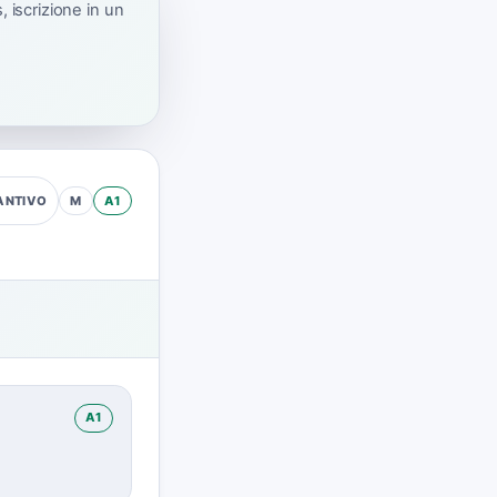
 iscrizione in un
M
A1
ANTIVO
A1