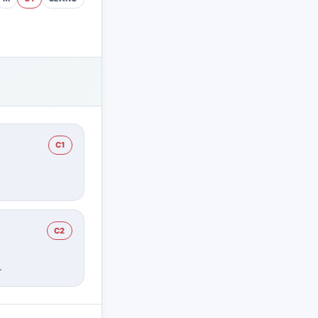
C1
C2
.