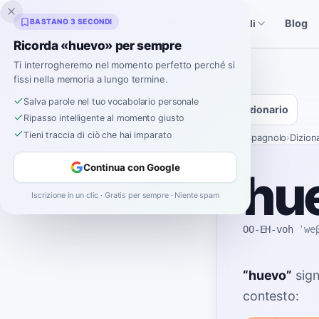
Inklingo
BASTANO 3 SECONDI
Blog
Storie
Strumenti Spagnoli
Ricorda «huevo» per sempre
Ti interrogheremo nel momento perfetto perché si
fissi nella memoria a lungo termine.
Salva parole nel tuo vocabolario personale
Dizionario
Ripasso intelligente al momento giusto
Tieni traccia di ciò che hai imparato
Home
›
Spagnolo
›
Dizion
Continua con Google
hu
Iscrizione in un clic · Gratis per sempre · Niente spam
OO-EH-voh
ˈwe
“
huevo
”
sign
contesto: