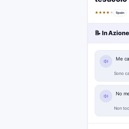
★
★
★
★
★
Spain
📝 In Azion
Me ca
Sono cad
No me
Non tocc