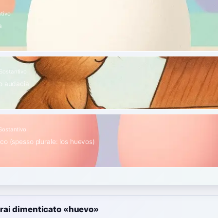
tivo
a
Sostantivo
o audacia
Sostantivo
co (spesso plurale: los huevos)
rai dimenticato «huevo»