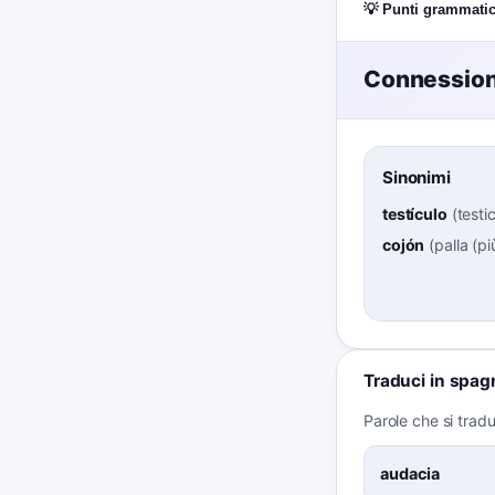
💡 Punti grammatic
Connessioni
Sinonimi
testículo
(
testi
cojón
(
palla (pi
Traduci in spag
Parole che si tra
audacia