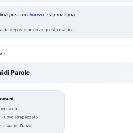
llina puso un
huevo
esta mañana.
ina ha deposto un uovo questa mattina.
ali
 di Parole
Comuni
ovo sodo
–
uovo strapazzato
–
albume d'uovo