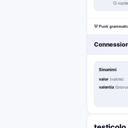
Ci vuole
💡 Punti grammatic
Connessioni
Sinonimi
valor
(
valore
)
valentía
(
bravu
testicolo