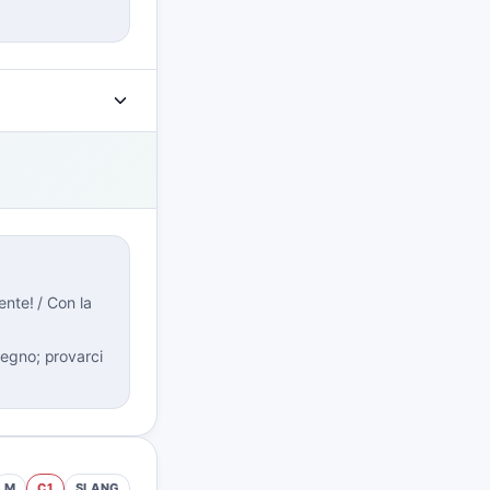
ente! / Con la
egno; provarci
M
C1
SLANG