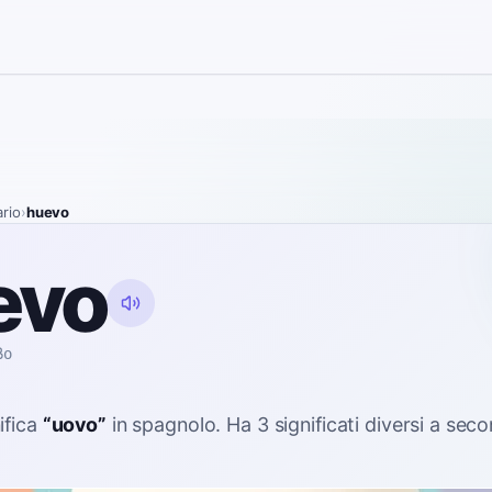
ario
›
huevo
evo
βo
ifica
“
uovo
”
in spagnolo
. Ha 3 significati diversi a sec