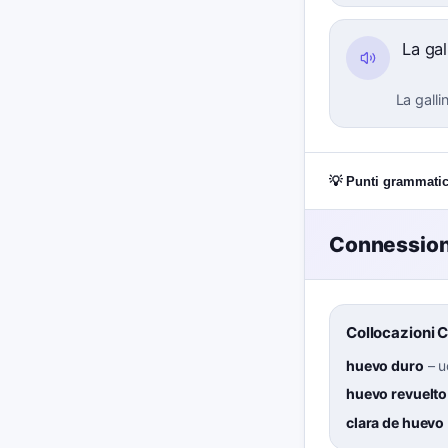
La ga
La gall
💡 Punti grammatic
Connessioni
Collocazioni 
huevo duro
–
u
huevo revuelto
clara de huevo