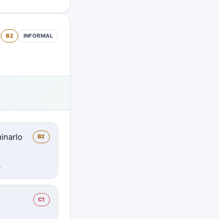
B2
INFORMAL
inarlo
B2
.
C1