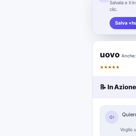
Salvala e ti 
clic.
Salva «h
uovo
Anche:
★
★
★
★
★
📝 In Azion
Quier
Voglio u