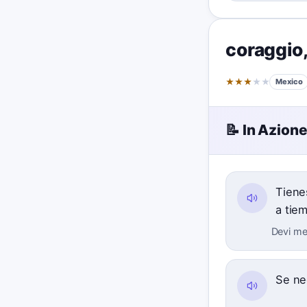
coraggio
★
★
★
★
★
Mexico
📝 In Azion
Tiene
a tie
Devi met
Se ne