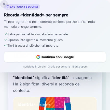
Inklingo
BASTANO 3 SECONDI
Ricorda «identidad» per sempre
Ti interrogheremo nel momento perfetto perché si fissi nella
memoria a lungo termine.
Dizionario
Salva parole nel tuo vocabolario personale
Ripasso intelligente al momento giusto
Home
›
Spagnolo
›
Dizionario
›
identidad
Tieni traccia di ciò che hai imparato
identidad
Continua con Google
ee-den-tee-DAHD
i.ðen.tiˈðað
Iscrizione in un clic · Gratis per sempre · Niente spam
“
identidad
”
significa
“
identità
”
in spagnolo
.
Ha 2 significati diversi a seconda del
contesto:
identità
A1
Sostantivo