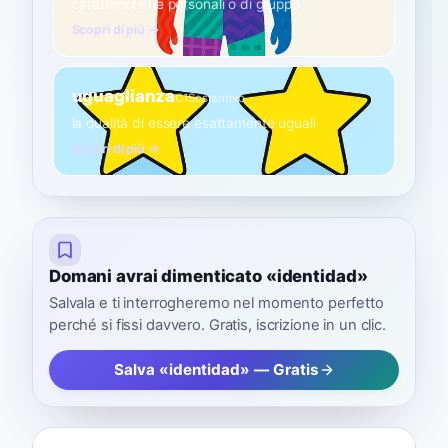
caratteristiche personali o di gruppo
Scopri di più →
uguaglianza
C1
Sostantivo
la qualità di essere esattamente uguali
Scopri di più →
Domani avrai dimenticato «identidad»
Salvala e ti interrogheremo nel momento perfetto
perché si fissi davvero. Gratis, iscrizione in un clic.
Salva «identidad» — Gratis