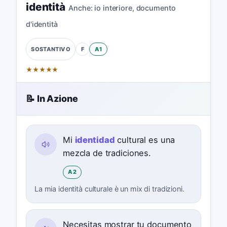
identità
Anche:
io interiore
,
documento
d'identità
F
A1
SOSTANTIVO
★
★
★
★
★
📝 In Azione
Mi
identidad
cultural es una
mezcla de tradiciones.
A2
La mia identità culturale è un mix di tradizioni.
Necesitas mostrar tu documento