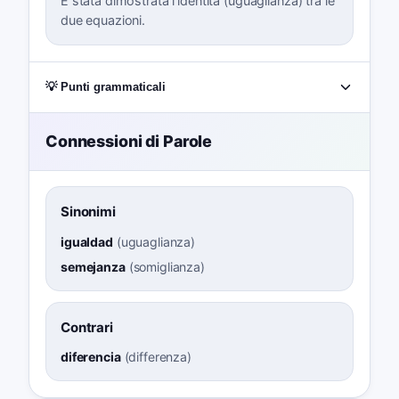
È stata dimostrata l'identità (uguaglianza) tra le
due equazioni.
💡 Punti grammaticali
Connessioni di Parole
Sinonimi
igualdad
(
uguaglianza
)
semejanza
(
somiglianza
)
Contrari
diferencia
(
differenza
)