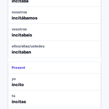
incitaba
nosotros
incitábamos
vosotros
incitabais
ellos/ellas/ustedes
incitaban
Present
yo
incito
tú
incitas