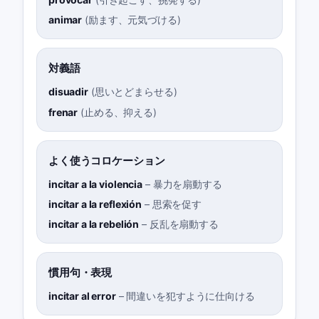
animar
(
励ます、元気づける
)
対義語
disuadir
(
思いとどまらせる
)
frenar
(
止める、抑える
)
よく使うコロケーション
incitar a la violencia
–
暴力を扇動する
incitar a la reflexión
–
思索を促す
incitar a la rebelión
–
反乱を扇動する
慣用句・表現
incitar al error
–
間違いを犯すように仕向ける