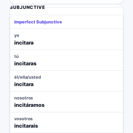
SUBJUNCTIVE
Imperfect Subjunctive
yo
incitara
tú
incitaras
él/ella/usted
incitara
nosotros
incitáramos
vosotros
incitarais