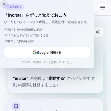
Inklingo
3秒で完了
「incitar」をずっと覚えておこう
ぴったりのタイミングで出題し、長期記憶に定着させます。
単語を自分の語彙帳に保存
辞書
ベストなタイミングで賢く復習
学習した内容を記録
ホーム
›
スペイン語
›
辞書
›
incitar
incitar
Googleで続ける
ワンタップ登録 · ずっと無料 · スパムなし
een-see-TAR
insiˈtaɾ
“
incitar
”
の意味は
“
扇動する
”
スペイン語で
(行
動や感情を挑発すること).