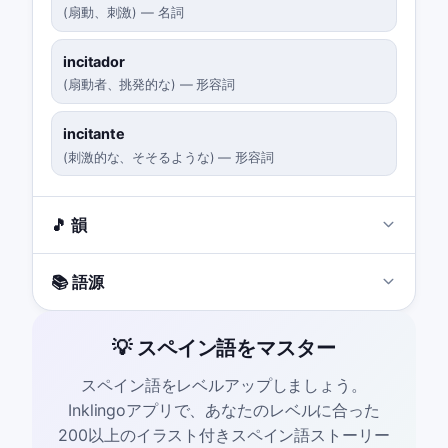
(
扇動、刺激
)
—
名詞
incitador
(
扇動者、挑発的な
)
—
形容詞
incitante
(
刺激的な、そそるような
)
—
形容詞
🎵 韻
📚 語源
💡 スペイン語をマスター
スペイン語をレベルアップしましょう。
Inklingoアプリで、あなたのレベルに合った
200以上のイラスト付きスペイン語ストーリー