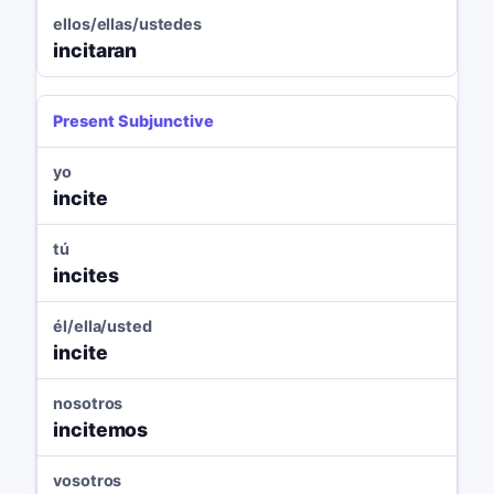
ellos/ellas/ustedes
incitaran
Present Subjunctive
yo
incite
tú
incites
él/ella/usted
incite
nosotros
incitemos
vosotros