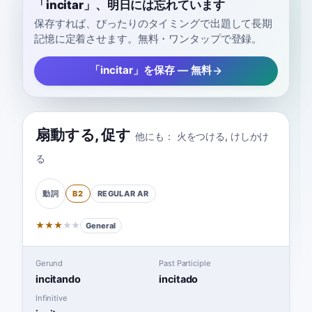
「incitar」、明日には忘れています
保存すれば、ぴったりのタイミングで出題して長期
記憶に定着させます。無料・ワンタップで登録。
「incitar」を保存 — 無料
扇動する
,
促す
他にも：
火をつける
,
けしかけ
る
B2
REGULAR
AR
動詞
★
★
★
★
★
General
Gerund
Past Participle
incitando
incitado
Infinitive