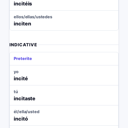
incitéis
ellos/ellas/ustedes
inciten
INDICATIVE
Preterite
yo
incité
tú
incitaste
él/ella/usted
incitó