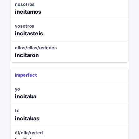
nosotros
incitamos
vosotros
incitasteis
ellos/ellas/ustedes
incitaron
Imperfect
yo
incitaba
tú
incitabas
él/ella/usted