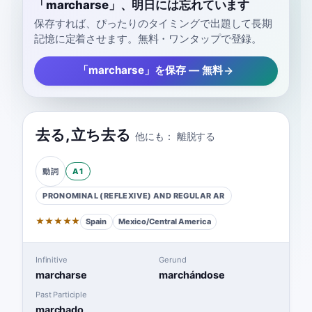
「marcharse」、明日には忘れています
保存すれば、ぴったりのタイミングで出題して長期
記憶に定着させます。無料・ワンタップで登録。
「marcharse」を保存 — 無料
去る
,
立ち去る
他にも：
離脱する
A1
動詞
PRONOMINAL (REFLEXIVE) AND REGULAR
AR
★
★
★
★
★
Spain
Mexico/Central America
Infinitive
Gerund
marcharse
marchándose
Past Participle
marchado