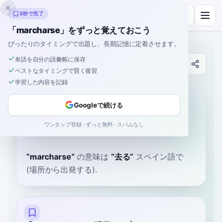
Inklingo
3秒で完了
「marcharse」をずっと覚えておこう
ぴったりのタイミングで出題し、長期記憶に定着させます。
単語を自分の語彙帳に保存
辞書
ベストなタイミングで賢く復習
学習した内容を記録
ホーム
›
スペイン語
›
辞書
›
marcharse
marcharse
Googleで続ける
ワンタップ登録 · ずっと無料 · スパムなし
mar-CHAR-seh
maɾˈtʃaɾ.se
“
marcharse
”
の意味は
“
去る
”
スペイン語で
(場所から出発する).