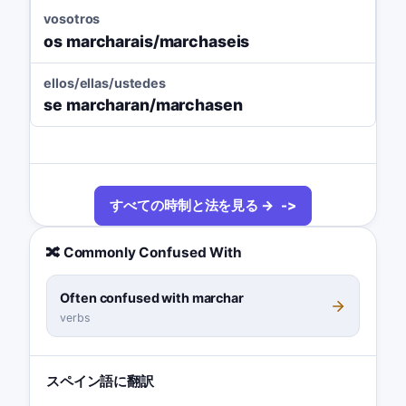
vosotros
os marcharais/marchaseis
ellos/ellas/ustedes
se marcharan/marchasen
すべての時制と法を見る →
🔀 Commonly Confused With
Often confused with marchar
verbs
スペイン語に翻訳