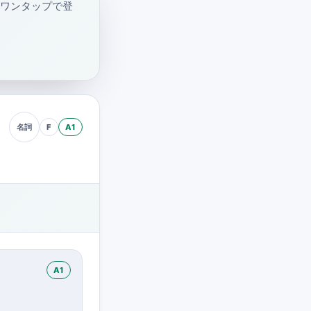
・ワンタップで登
F
A1
名詞
A1