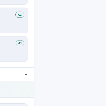
A2
A1