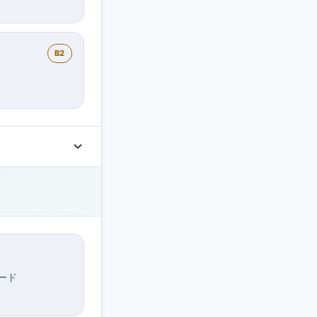
B2
ード