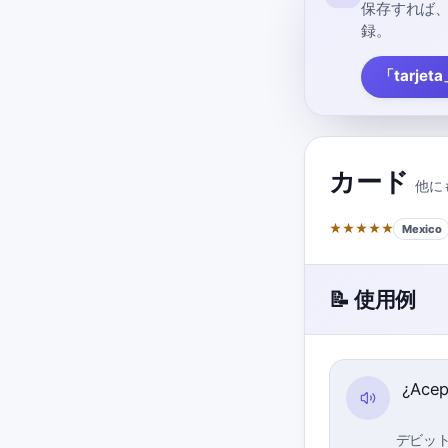
保存すれば
録。
「tarje
カード
他に
★
★
★
★
★
Mexico
📝 使用例
¿Acep
デビッ