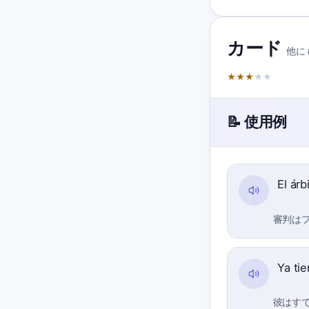
カード
他に
★
★
★
★
★
📝 使用例
El árb
審判は
Ya ti
彼はす