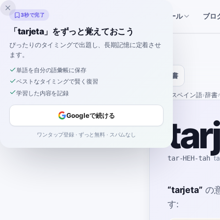
Inklingo
ストーリー
スペイン語ツール
3秒で完了
ブロ
「tarjeta」をずっと覚えておこう
ぴったりのタイミングで出題し、長期記憶に定着させ
ます。
単語を自分の語彙帳に保存
辞書
ベストなタイミングで賢く復習
学習した内容を記録
ホーム
›
スペイン語
›
辞書
›
Googleで続ける
tar
ワンタップ登録 · ずっと無料 · スパムなし
tar-HEH-tah
ta
“
tarjeta
”
の
す: