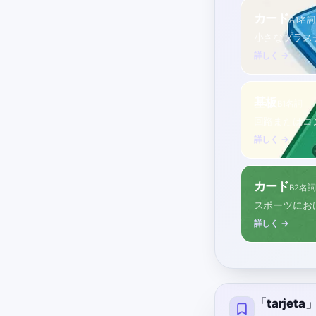
カード
A1
名詞
小さなプラス
詳しく →
基板
B1
名詞
回路またはコ
詳しく →
カード
B2
名詞
スポーツにお
詳しく →
「tarje