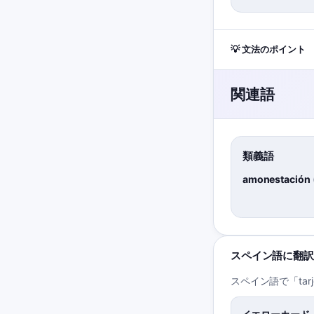
💡 文法のポイント
関連語
類義語
amonestación
スペイン語に翻訳
スペイン語で「tar