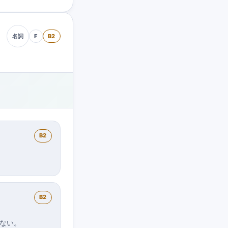
F
B2
名詞
B2
B2
ない。