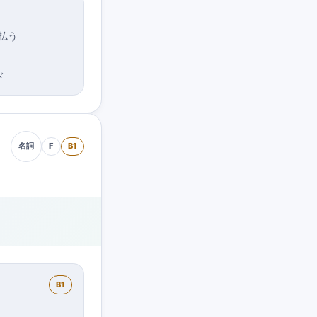
払う
ド
F
B1
名詞
B1