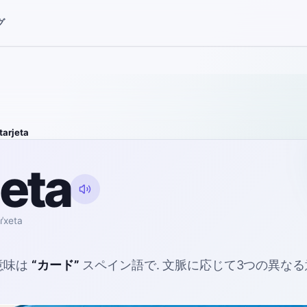
グ
tarjeta
jeta
ɾˈxeta
意味は
“
カード
”
スペイン語で
. 文脈に応じて3つの異な