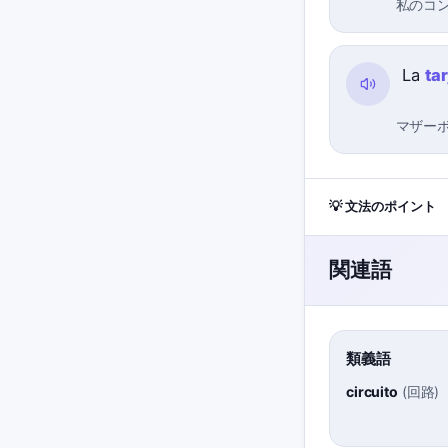
私のコ
La
ta
マザー
💡 文法のポイント
関連語
類義語
circuito
(
回路
)