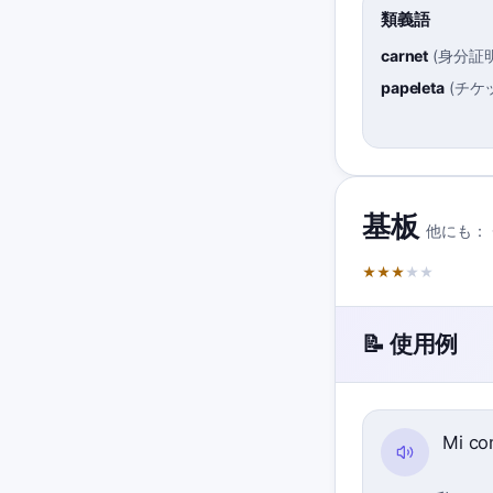
類義語
carnet
(
身分証
papeleta
(
チケ
基板
他にも：
★
★
★
★
★
📝 使用例
Mi co