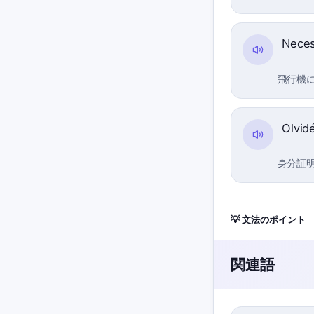
Neces
飛行機
Olvid
身分証
💡 文法のポイント
関連語