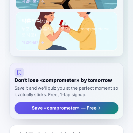
더 알아보기 →
약혼하다
A2
동사
누군가와 결혼하기로 동의하다 (comprometerse
로 사용)
더 알아보기 →
Don't lose «comprometer» by tomorrow
Save it and we'll quiz you at the perfect moment so
it actually sticks. Free, 1-tap signup.
Save «comprometer» — Free