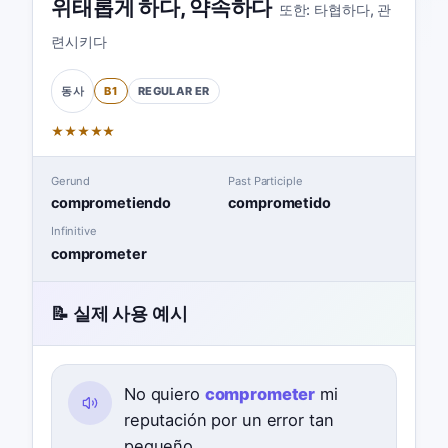
위태롭게 하다
,
약속하다
또한:
타협하다
,
관
련시키다
B1
REGULAR
ER
동사
★
★
★
★
★
Gerund
Past Participle
comprometiendo
comprometido
Infinitive
comprometer
📝 실제 사용 예시
No quiero
comprometer
mi
reputación por un error tan
pequeño.