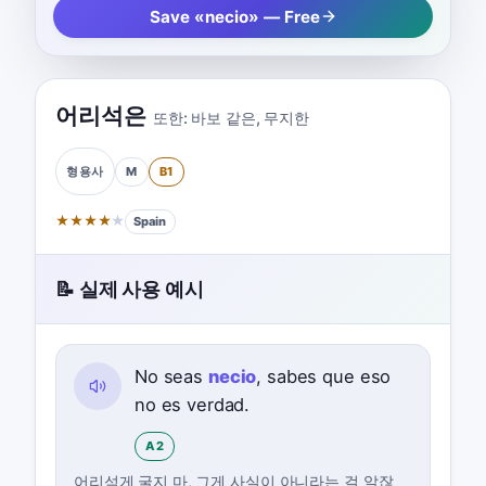
Save «necio» — Free
어리석은
또한:
바보 같은
,
무지한
M
B1
형용사
★
★
★
★
★
Spain
📝 실제 사용 예시
No seas
necio
, sabes que eso
no es verdad.
A2
어리석게 굴지 마, 그게 사실이 아니라는 걸 알잖