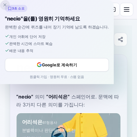
잉클링고
3초 소요
"necio"을(를) 영원히 기억하세요
완벽한 순간에 퀴즈를 내어 장기 기억에 남도록 하겠습니다.
개인 어휘에 단어 저장
사전
완벽한 시간에 스마트 복습
배운 내용 추적
홈
›
스페인어
›
사전
›
necio
necio
Google로 계속하기
원클릭 가입 · 영원히 무료 · 스팸 없음
NEH-syoh
ˈnesjo
“
necio
”
의미
“
어리석은
”
스페인어로
. 문맥에 따
라 3가지 다른 의미를 가집니다:
어리석은
B1
형용사
분별력이나 판단력이 부족한