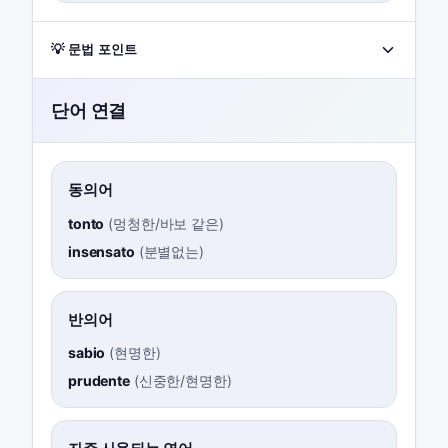
💡 문법 포인트
단어 연결
동의어
tonto
(
멍청한/바보 같은
)
insensato
(
분별없는
)
반의어
sabio
(
현명한
)
prudente
(
신중한/현명한
)