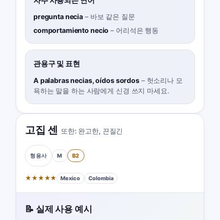
자주 사용되는 연어
pregunta necia
–
바보 같은 질문
comportamiento necio
–
어리석은 행동
관용구 및 표현
A palabras necias, oídos sordos
–
헛소리나 모
욕하는 말을 하는 사람에게 신경 쓰지 마세요.
고집 센
또한:
완고한
,
끈질긴
M
B2
형용사
★
★
★
★
★
Mexico
Colombia
📝 실제 사용 예시