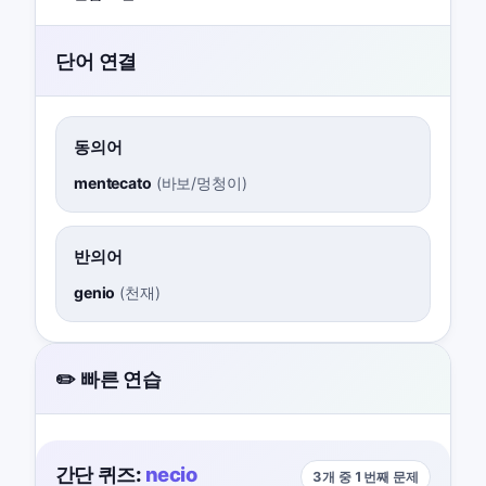
단어 연결
동의어
mentecato
(
바보/멍청이
)
반의어
genio
(
천재
)
✏️ 빠른 연습
간단 퀴즈:
necio
3개 중 1번째 문제