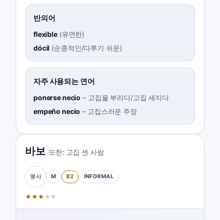
반의어
flexible
(
유연한
)
dócil
(
순종적인/다루기 쉬운
)
자주 사용되는 연어
ponerse necio
–
고집을 부리다/고집 세지다
empeño necio
–
고집스러운 주장
바보
또한:
고집 센 사람
M
B2
INFORMAL
명사
★
★
★
★
★