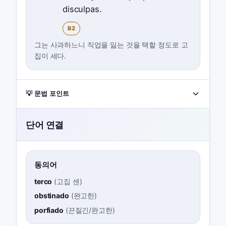
disculpas.
B2
그는 사과하느니 직업을 잃는 것을 택할 정도로 고
집이 세다.
💡 문법 포인트
단어 연결
동의어
terco
(
고집 센
)
obstinado
(
완고한
)
porfiado
(
끈질긴/완고한
)