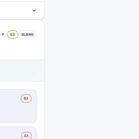
F
B2
SLANG
)
B2
C1