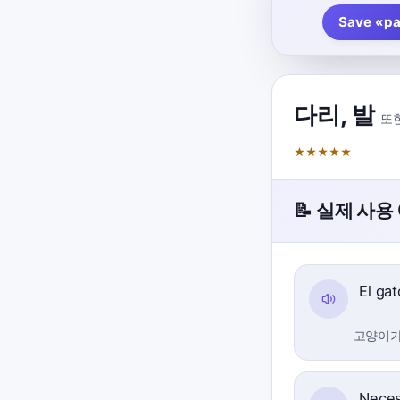
Save «pa
다리
,
발
또한
★
★
★
★
★
📝 실제 사용
El gat
고양이가
Neces