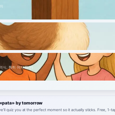
의
비격식, 특히 여자 친구)
 «pata» by tomorrow
e'll quiz you at the perfect moment so it actually sticks. Free, 1-t