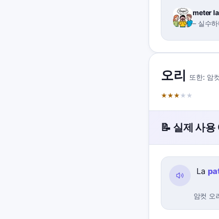
meter la
–
실수하
오리
또한:
암컷
★
★
★
★
★
📝 실제 사용
La
pa
암컷 오