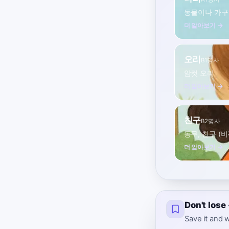
동물이나 가구
더 알아보기 →
오리
B1
명사
암컷 오리
더 알아보기 →
친구
B2
명사
동무, 친구 (
더 알아보기 →
Don't lose
Save it and w