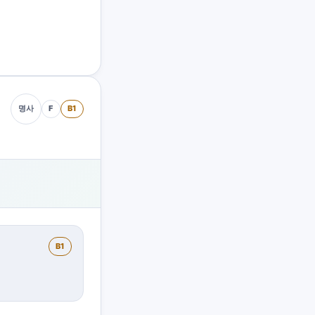
F
B1
명사
B1