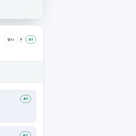
F
A1
명사
A1
A2