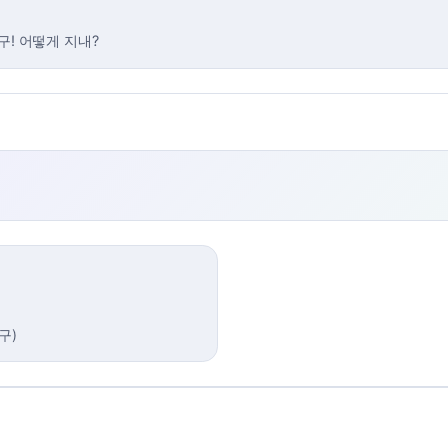
구! 어떻게 지내?
친구
)