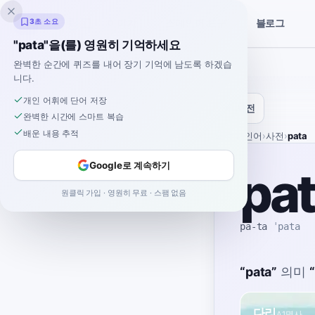
잉클링고
3초 소요
블로그
이야기
스페인어 도구
"pata"을(를) 영원히 기억하세요
완벽한 순간에 퀴즈를 내어 장기 기억에 남도록 하겠습
니다.
개인 어휘에 단어 저장
사전
완벽한 시간에 스마트 복습
배운 내용 추적
홈
›
스페인어
›
사전
›
pata
Google로 계속하기
pa
원클릭 가입 · 영원히 무료 · 스팸 없음
pa-ta
ˈpata
“
pata
”
의미
“
다리
A1
명사