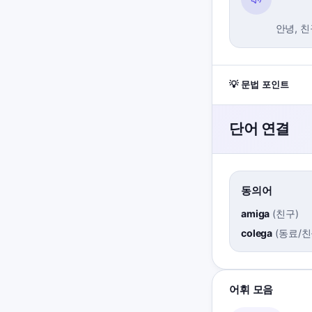
안녕, 친
💡 문법 포인트
단어 연결
동의어
amiga
(
친구
)
colega
(
동료/
어휘 모음