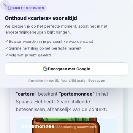
Inklingo
DUURT 3 SECONDEN
Onthoud «cartera» voor altijd
We toetsen je op het perfecte moment, zodat het in het
langetermijngeheugen blijft hangen.
Woordenboek
Bewaar woorden in je persoonlijke woordenschat
Slimme herhaling op het perfecte moment
Home
›
Spaans
›
Woordenboek
›
cartera
Volg wat je hebt geleerd
cartera
Doorgaan met Google
kar-TEH-ra
kaɾˈteɾa
Aanmelden in één tik · Voor altijd gratis · Geen spam
“
cartera
”
betekent
“
portemonnee
”
in het
Spaans
. Het heeft 2 verschillende
betekenissen, afhankelijk van de context:
portemonnee
A1
Zelfstandig naamwoord