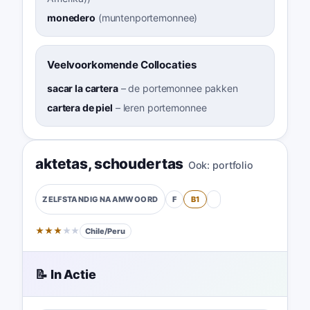
monedero
(
muntenportemonnee
)
Veelvoorkomende Collocaties
sacar la cartera
–
de portemonnee pakken
cartera de piel
–
leren portemonnee
aktetas
,
schoudertas
Ook:
portfolio
F
B1
ZELFSTANDIG NAAMWOORD
★
★
★
★
★
Chile/Peru
📝 In Actie