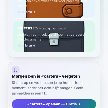
een klein opvouwbaar etui voor papiergeld en
pasjes
Meer leren →
aktetas
B1
Zelfstandig naamwoord
een plat, rechthoekig etui voor het vervoeren
van documenten
Meer leren →
Morgen ben je «cartera» vergeten
Sla het op en we toetsen je op het perfecte
moment, zodat het echt blijft hangen. Gratis,
aanmelden in één tik.
«cartera» opslaan — Gratis