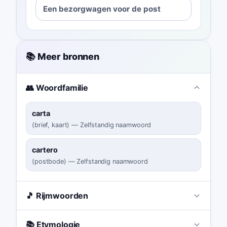
Een bezorgwagen voor de post
📚 Meer bronnen
👥 Woordfamilie
carta
(
brief, kaart
)
—
Zelfstandig naamwoord
cartero
(
postbode
)
—
Zelfstandig naamwoord
🎵 Rijmwoorden
📚 Etymologie