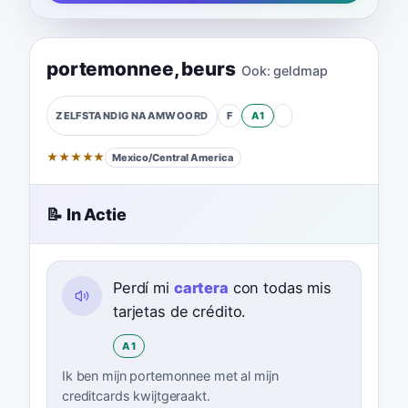
portemonnee
,
beurs
Ook:
geldmap
F
A1
ZELFSTANDIG NAAMWOORD
★
★
★
★
★
Mexico/Central America
📝 In Actie
Perdí mi
cartera
con todas mis
tarjetas de crédito.
A1
Ik ben mijn portemonnee met al mijn
creditcards kwijtgeraakt.