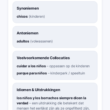
Synoniemen
chicos
(
kinderen
)
Antoniemen
adultos
(
volwassenen
)
Veelvoorkomende Collocaties
cuidar a los niños
–
oppassen op de kinderen
parque para niños
–
kinderpark / speeltuin
Idiomen & Uitdrukkingen
los niños y los borrachos siempre dicen la
verdad
–
een uitdrukking die betekent dat
mensen het eerlijkst zijn als ze ongefilterd zijn,