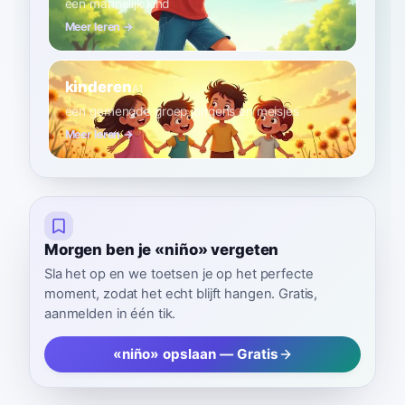
een mannelijk kind
Meer leren →
kinderen
A1
een gemengde groep jongens en meisjes
Meer leren →
Morgen ben je «niño» vergeten
Sla het op en we toetsen je op het perfecte
moment, zodat het echt blijft hangen. Gratis,
aanmelden in één tik.
«niño» opslaan — Gratis