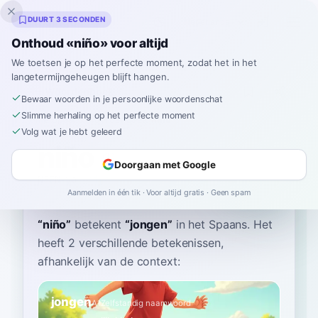
Inklingo
DUURT 3 SECONDEN
Onthoud «niño» voor altijd
We toetsen je op het perfecte moment, zodat het in het
langetermijngeheugen blijft hangen.
Woordenboek
Bewaar woorden in je persoonlijke woordenschat
Slimme herhaling op het perfecte moment
Home
›
Spaans
›
Woordenboek
›
niño
Volg wat je hebt geleerd
niño
Doorgaan met Google
NEEN-yo
ˈniɲo
Aanmelden in één tik · Voor altijd gratis · Geen spam
“
niño
”
betekent
“
jongen
”
in het Spaans
. Het
heeft 2 verschillende betekenissen,
afhankelijk van de context:
jongen
A1
Zelfstandig naamwoord