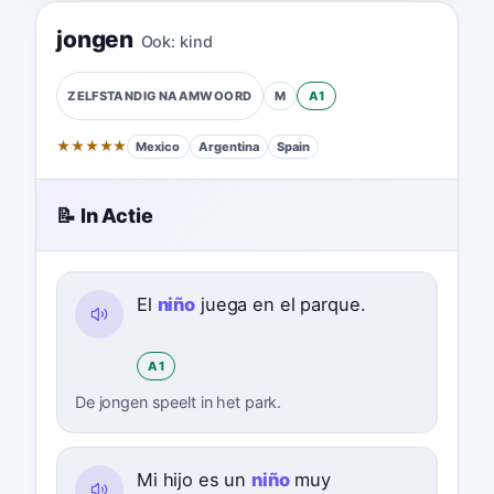
jongen
Ook:
kind
M
A1
ZELFSTANDIG NAAMWOORD
★
★
★
★
★
Mexico
Argentina
Spain
📝 In Actie
El
niño
juega en el parque.
A1
De jongen speelt in het park.
Mi hijo es un
niño
muy