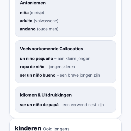
Antoniemen
niña
(
meisje
)
adulto
(
volwassene
)
anciano
(
oude man
)
Veelvoorkomende Collocaties
un niño pequeño
–
een kleine jongen
ropa de niño
–
jongenskleren
ser un niño bueno
–
een brave jongen zijn
Idiomen & Uitdrukkingen
ser un niño de papá
–
een verwend nest zijn
kinderen
Ook:
jongens