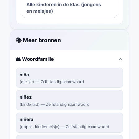
Alle kinderen in de klas (jongens
en meisjes)
📚 Meer bronnen
👥 Woordfamilie
niña
(
meisje
)
—
Zelfstandig naamwoord
niñez
(
kindertijd
)
—
Zelfstandig naamwoord
niñera
(
oppas, kindermeisje
)
—
Zelfstandig naamwoord