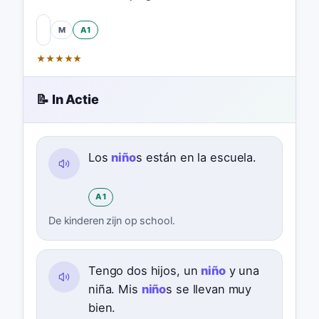
M
A1
★
★
★
★
★
📝 In Actie
Los
niño
s están en la escuela.
A1
De kinderen zijn op school.
Tengo dos hijos, un
niño
y una
niña. Mis
niño
s se llevan muy
bien.