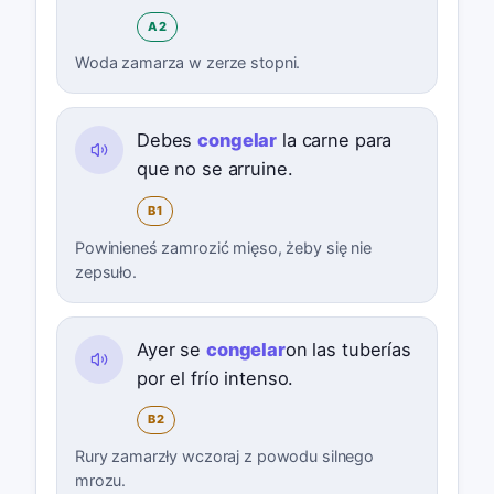
A2
Woda zamarza w zerze stopni.
Debes
congelar
la carne para
que no se arruine.
B1
Powinieneś zamrozić mięso, żeby się nie
zepsuło.
Ayer se
congelar
on las tuberías
por el frío intenso.
B2
Rury zamarzły wczoraj z powodu silnego
mrozu.