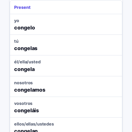
Present
yo
congelo
tú
congelas
él/ella/usted
congela
nosotros
congelamos
vosotros
congeláis
ellos/ellas/ustedes
congelan