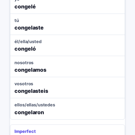
congelé
tú
congelaste
él/ella/usted
congeló
nosotros
congelamos
vosotros
congelasteis
ellos/ellas/ustedes
congelaron
Imperfect