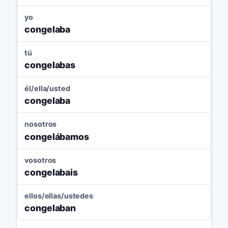
yo
congelaba
tú
congelabas
él/ella/usted
congelaba
nosotros
congelábamos
vosotros
congelabais
ellos/ellas/ustedes
congelaban