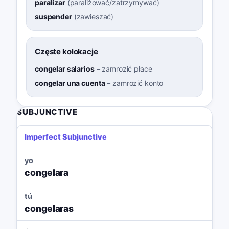
paralizar
(
paraliżować/zatrzymywać
)
suspender
(
zawieszać
)
Częste kolokacje
congelar salarios
–
zamrozić płace
congelar una cuenta
–
zamrozić konto
SUBJUNCTIVE
Imperfect Subjunctive
yo
congelara
tú
congelaras