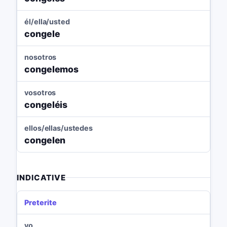
él/ella/usted
congele
nosotros
congelemos
vosotros
congeléis
ellos/ellas/ustedes
congelen
INDICATIVE
Preterite
yo