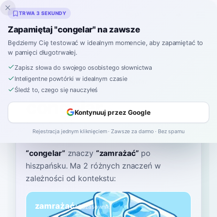
Inklingo
TRWA 3 SEKUNDY
Zapamiętaj "congelar" na zawsze
Będziemy Cię testować w idealnym momencie, aby zapamiętać to
w pamięci długotrwałej.
Słownik
Zapisz słowa do swojego osobistego słownictwa
Inteligentne powtórki w idealnym czasie
Strona główna
›
Hiszpański
›
Słownik
›
congelar
Śledź to, czego się nauczyłeś
congelar
Kontynuuj przez Google
kohn-heh-LAHR
koŋxeˈlaɾ
Rejestracja jednym kliknięciem · Zawsze za darmo · Bez spamu
“
congelar
”
znaczy
“
zamrażać
”
po
hiszpańsku
. Ma 2 różnych znaczeń w
zależności od kontekstu:
zamrażać
A2
Czasownik