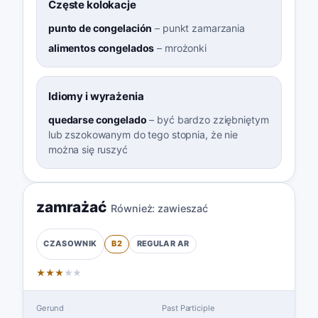
Częste kolokacje
punto de congelación
–
punkt zamarzania
alimentos congelados
–
mrożonki
Idiomy i wyrażenia
quedarse congelado
–
być bardzo zziębniętym
lub zszokowanym do tego stopnia, że nie
można się ruszyć
zamrażać
Również:
zawieszać
B2
REGULAR
AR
CZASOWNIK
★
★
★
★
★
Gerund
Past Participle