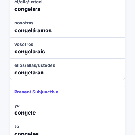
él/ella/usted
congelara
nosotros
congeláramos
vosotros
congelarais
ellos/ellas/ustedes
congelaran
Present Subjunctive
yo
congele
tú
congeles