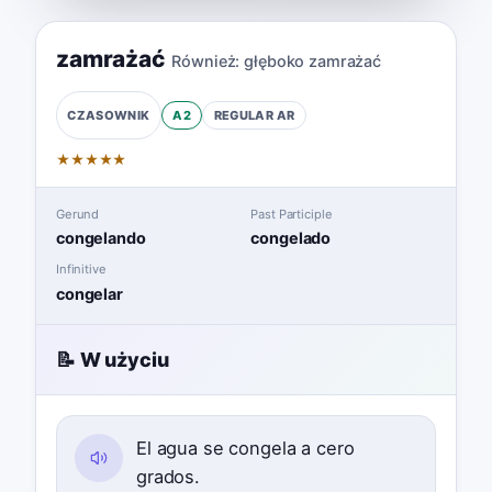
zamrażać
Również:
głęboko zamrażać
A2
REGULAR
AR
CZASOWNIK
★
★
★
★
★
Gerund
Past Participle
congelando
congelado
Infinitive
congelar
📝 W użyciu
El agua se congela a cero
grados.