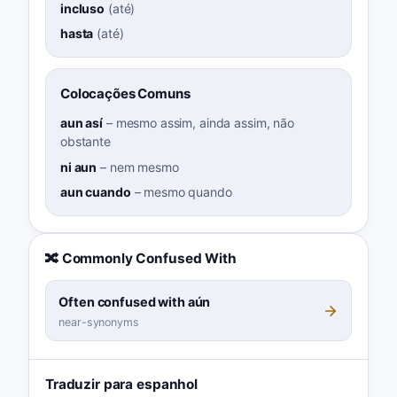
incluso
(
até
)
hasta
(
até
)
Colocações Comuns
aun así
–
mesmo assim, ainda assim, não
obstante
ni aun
–
nem mesmo
aun cuando
–
mesmo quando
🔀 Commonly Confused With
Often confused with aún
near-synonyms
Traduzir para espanhol