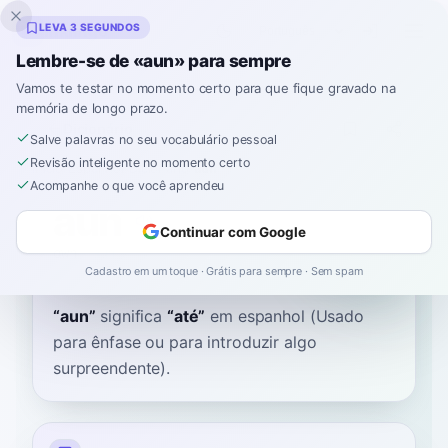
Inklingo
LEVA 3 SEGUNDOS
Lembre-se de «aun» para sempre
Vamos te testar no momento certo para que fique gravado na
memória de longo prazo.
Dicionário
Salve palavras no seu vocabulário pessoal
Revisão inteligente no momento certo
Início
›
Espanhol
›
Dicionário
›
aun
Acompanhe o que você aprendeu
aun
Continuar com Google
own
ˈaun
Cadastro em um toque · Grátis para sempre · Sem spam
“
aun
”
significa
“
até
”
em espanhol
(Usado
para ênfase ou para introduzir algo
surpreendente).