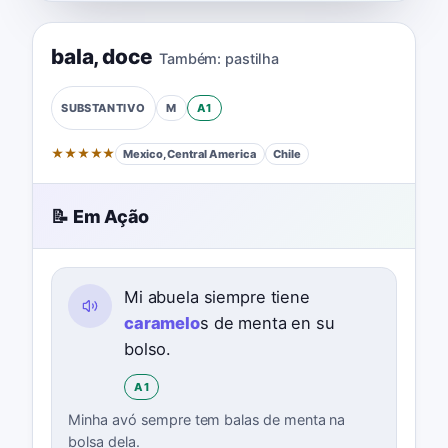
bala
,
doce
Também:
pastilha
M
A1
SUBSTANTIVO
★
★
★
★
★
Mexico, Central America
Chile
📝 Em Ação
Mi abuela siempre tiene
caramelo
s de menta en su
bolso.
A1
Minha avó sempre tem balas de menta na
bolsa dela.