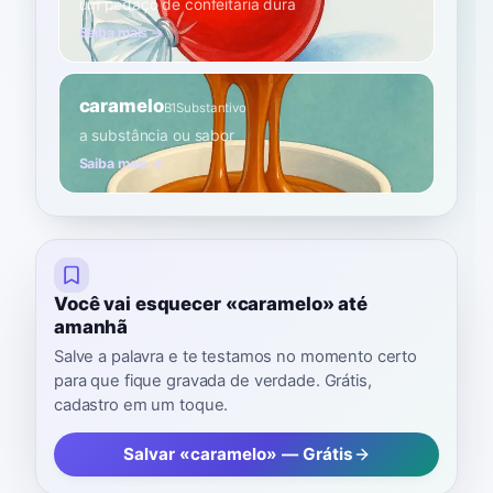
um pedaço de confeitaria dura
Saiba mais →
caramelo
B1
Substantivo
a substância ou sabor
Saiba mais →
Você vai esquecer «caramelo» até
amanhã
Salve a palavra e te testamos no momento certo
para que fique gravada de verdade. Grátis,
cadastro em um toque.
Salvar «caramelo» — Grátis