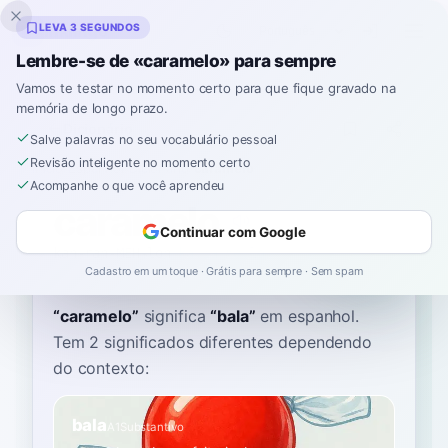
Inklingo
LEVA 3 SEGUNDOS
Lembre-se de «caramelo» para sempre
Vamos te testar no momento certo para que fique gravado na
memória de longo prazo.
Dicionário
Salve palavras no seu vocabulário pessoal
Revisão inteligente no momento certo
Início
›
Espanhol
›
Dicionário
›
caramelo
Acompanhe o que você aprendeu
caramelo
Continuar com Google
kah-rah-MEH-loh
ka.ɾaˈme.lo
Cadastro em um toque · Grátis para sempre · Sem spam
“
caramelo
”
significa
“
bala
”
em espanhol
.
Tem 2 significados diferentes dependendo
do contexto:
bala
A1
Substantivo