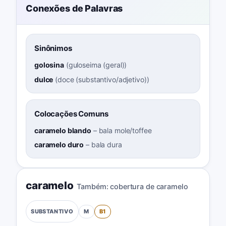
Conexões de Palavras
Sinônimos
golosina
(
guloseima (geral)
)
dulce
(
doce (substantivo/adjetivo)
)
Colocações Comuns
caramelo blando
–
bala mole/toffee
caramelo duro
–
bala dura
caramelo
Também:
cobertura de caramelo
M
B1
SUBSTANTIVO